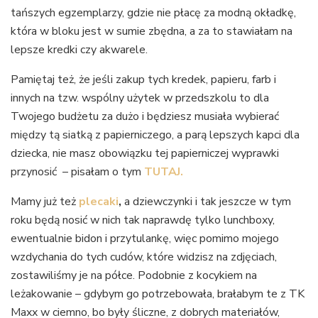
tańszych egzemplarzy, gdzie nie płacę za modną okładkę,
która w bloku jest w sumie zbędna, a za to stawiałam na
lepsze kredki czy akwarele.
Pamiętaj też, że jeśli zakup tych kredek, papieru, farb i
innych na tzw. wspólny użytek w przedszkolu to dla
Twojego budżetu za dużo i będziesz musiała wybierać
między tą siatką z papierniczego, a parą lepszych kapci dla
dziecka, nie masz obowiązku tej papierniczej wyprawki
przynosić – pisałam o tym
TUTAJ.
Mamy już też
plecaki
,
a dziewczynki i tak jeszcze w tym
roku będą nosić w nich tak naprawdę tylko lunchboxy,
ewentualnie bidon i przytulankę, więc pomimo mojego
wzdychania do tych cudów, które widzisz na zdjęciach,
zostawiliśmy je na półce. Podobnie z kocykiem na
leżakowanie – gdybym go potrzebowała, brałabym te z TK
Maxx w ciemno, bo były śliczne, z dobrych materiałów,