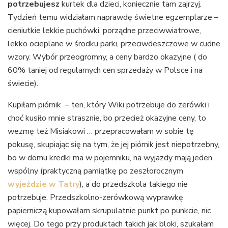
potrzebujesz
kurtek dla dzieci, koniecznie tam zajrzyj.
Tydzień temu widziałam naprawdę świetne egzemplarze –
cieniutkie lekkie puchówki, porządne przeciwwiatrowe,
lekko ocieplane w środku parki, przeciwdeszczowe w cudne
wzory. Wybór przeogromny, a ceny bardzo okazyjne ( do
60% taniej od regularnych cen sprzedaży w Polsce i na
świecie).
Kupiłam piórnik – ten, który Wiki potrzebuje do zerówki i
choć kusiło mnie strasznie, bo przecież okazyjne ceny, to
wezmę też Misiakowi … przepracowałam w sobie tę
pokusę, skupiając się na tym, że jej piórnik jest niepotrzebny,
bo w domu kredki ma w pojemniku, na wyjazdy mają jeden
wspólny (praktyczną pamiątkę po zeszłorocznym
wyjeździe w Tatry
), a do przedszkola takiego nie
potrzebuje. Przedszkolno-zerówkową wyprawkę
papierniczą kupowałam skrupulatnie punkt po punkcie, nic
więcej. Do tego przy produktach takich jak bloki, szukałam