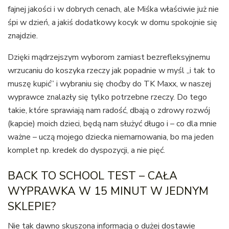
fajnej jakości i w dobrych cenach, ale Miśka właściwie już nie
śpi w dzień, a jakiś dodatkowy kocyk w domu spokojnie się
znajdzie.
Dzięki mądrzejszym wyborom zamiast bezrefleksyjnemu
wrzucaniu do koszyka rzeczy jak popadnie w myśl „i tak to
muszę kupić” i wybraniu się choćby do TK Maxx, w naszej
wyprawce znalazły się tylko potrzebne rzeczy. Do tego
takie, które sprawiają nam radość, dbają o zdrowy rozwój
(kapcie) moich dzieci, będą nam służyć długo i – co dla mnie
ważne – uczą mojego dziecka niemarnowania, bo ma jeden
komplet np. kredek do dyspozycji, a nie pięć.
BACK TO SCHOOL TEST – CAŁA
WYPRAWKA W 15 MINUT W JEDNYM
SKLEPIE?
Nie tak dawno skuszona informacją o dużej dostawie