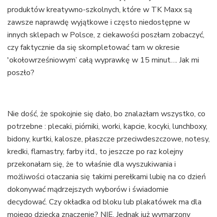
produktów kreatywno-szkolnych, które w TK Maxx są
zawsze naprawdę wyjątkowe i często niedostępne w
innych sklepach w Polsce, z ciekawości poszłam zobaczyć,
czy faktycznie da się skompletować tam w okresie
'okołowrześniowym’ całą wyprawkę w 15 minut…. Jak mi
poszło?
Nie dość, że spokojnie się dało, bo znalazłam wszystko, co
potrzebne : plecaki, piórniki, worki, kapcie, kocyki, lunchboxy,
bidony, kurtki, kalosze, płaszcze przeciwdeszczowe, notesy,
kredki, flamastry, farby itd., to jeszcze po raz kolejny
przekonałam się, że to właśnie dla wyszukiwania i
możliwości otaczania się takimi perełkami lubię na co dzień
dokonywać mądrzejszych wyborów i świadomie
decydować. Czy okładka od bloku lub plakatówek ma dla
mojego dziecka znaczenie? NIE. Jednak już wymarzony