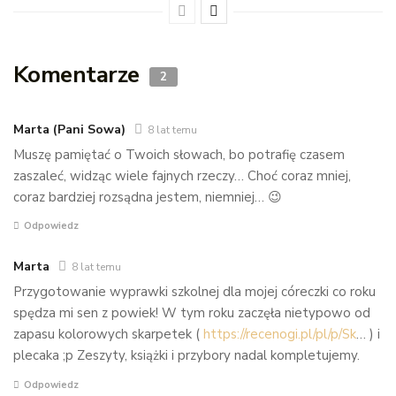
Komentarze
2
Marta (Pani Sowa)
8 lat temu
Muszę pamiętać o Twoich słowach, bo potrafię czasem
zaszaleć, widząc wiele fajnych rzeczy… Choć coraz mniej,
coraz bardziej rozsądna jestem, niemniej… 😉
Odpowiedz
Marta
8 lat temu
Przygotowanie wyprawki szkolnej dla mojej córeczki co roku
spędza mi sen z powiek! W tym roku zaczęła nietypowo od
zapasu kolorowych skarpetek (
https://recenogi.pl/pl/p/Sk
… ) i
plecaka ;p Zeszyty, książki i przybory nadal kompletujemy.
Odpowiedz