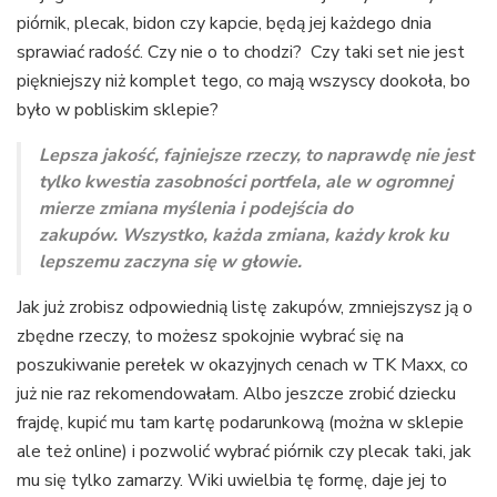
piórnik, plecak, bidon czy kapcie, będą jej każdego dnia
sprawiać radość. Czy nie o to chodzi? Czy taki set nie jest
piękniejszy niż komplet tego, co mają wszyscy dookoła, bo
było w pobliskim sklepie?
Lepsza jakość, fajniejsze rzeczy, to naprawdę nie jest
tylko kwestia zasobności portfela, ale w ogromnej
mierze zmiana myślenia i podejścia do
zakupów. Wszystko, każda zmiana, każdy krok ku
lepszemu zaczyna się w głowie.
Jak już zrobisz odpowiednią listę zakupów, zmniejszysz ją o
zbędne rzeczy, to możesz spokojnie wybrać się na
poszukiwanie perełek w okazyjnych cenach w TK Maxx, co
już nie raz rekomendowałam. Albo jeszcze zrobić dziecku
frajdę, kupić mu tam kartę podarunkową (można w sklepie
ale też online) i pozwolić wybrać piórnik czy plecak taki, jak
mu się tylko zamarzy. Wiki uwielbia tę formę, daje jej to