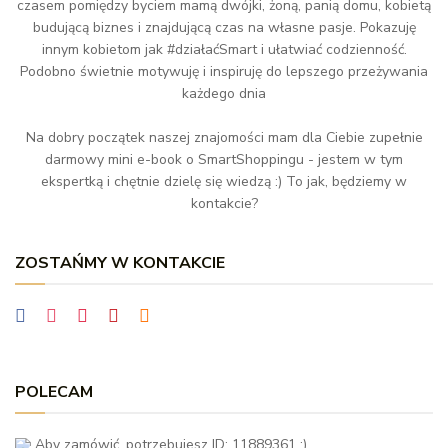
czasem pomiędzy byciem mamą dwójki, żoną, panią domu, kobietą
budującą biznes i znajdującą czas na własne pasje. Pokazuję
innym kobietom jak #działaćSmart i ułatwiać codzienność.
Podobno świetnie motywuję i inspiruję do lepszego przeżywania
każdego dnia
Na dobry początek naszej znajomości mam dla Ciebie zupełnie
darmowy mini e-book o SmartShoppingu - jestem w tym
ekspertką i chętnie dzielę się wiedzą :) To jak, będziemy w
kontakcie?
ZOSTAŃMY W KONTAKCIE
POLECAM
Aby zamówić, potrzebujesz ID: 11889361 :)