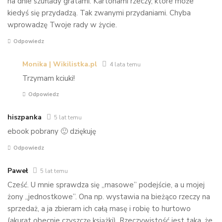
na dnie szuflady gratami. Kartonami rzeczy, które może
kiedyś się przydadzą. Tak zwanymi przydaniami. Chyba
wprowadzę Twoje rady w życie.
Odpowiedz
Monika | Wikilistka.pl
4 lata temu
Trzymam kciuki!
Odpowiedz
hiszpanka
5 lat temu
ebook pobrany 🙂 dziękuję
Odpowiedz
Paweł
5 lat temu
Cześć. U mnie sprawdza się „masowe” podejście, a u mojej
żony „jednostkowe”. Ona np. wystawia na bieżąco rzeczy na
sprzedaż, a ja zbieram ich całą masę i robię to hurtowo
(akurat obecnie czyszczę książki). Rzeczywistość jest taka, że