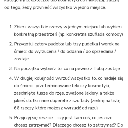
kategorii (np. apteczka lub kosmetyki do makijażu), zacznij
od tego, żeby przynieść wszystko w jedno miejsce.
Zbierz wszystkie rzeczy w jednym miejscu lub wybierz
konkretną przestrzeń (np. konkretna szuflada komody)
Przygotuj cztery pudełka lub trzy pudełka i worek na
śmieci: do wyrzucenia / do oddania / do sprzedania /
zostaje
Na początku wybierz to, co na pewno z Tobą zostaje
W drugiej kolejności wyrzuć wszystko to, co nadaje się
do śmieci : przeterminowane leki czy kosmetyki,
zaschnięte tusze do rzęs, zważone lakiery, a także
jakieś ulotki i inne duperele z szuflady (zerknij na listę
66 rzeczy, które możesz wyrzucić od razu)
Przyjrzyj się reszcie – czy jest tam coś, co jeszcze
chcesz zatrzymać? Dlaczego chcesz to zatrzymać? Do