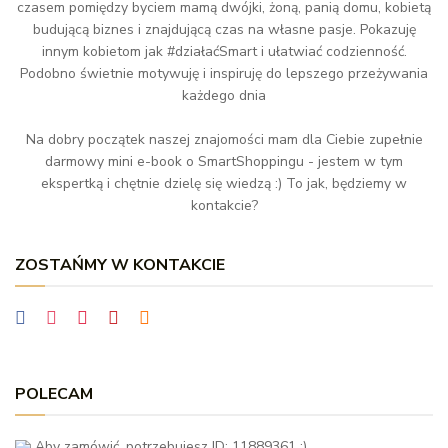
czasem pomiędzy byciem mamą dwójki, żoną, panią domu, kobietą
budującą biznes i znajdującą czas na własne pasje. Pokazuję
innym kobietom jak #działaćSmart i ułatwiać codzienność.
Podobno świetnie motywuję i inspiruję do lepszego przeżywania
każdego dnia
Na dobry początek naszej znajomości mam dla Ciebie zupełnie
darmowy mini e-book o SmartShoppingu - jestem w tym
ekspertką i chętnie dzielę się wiedzą :) To jak, będziemy w
kontakcie?
ZOSTAŃMY W KONTAKCIE
POLECAM
Aby zamówić, potrzebujesz ID: 11889361 :)