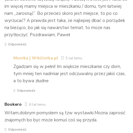
im więcej mamy miejsca w mieszkaniu / domu, tym łatwiej
nam „zarosnąć”. Bo przecież skoro jest miejsce, to po co
wyrzucać? A prawda jest taka, że najlepiej dbać o porządek
na bieżąco, bo jak się nawarstwi temat, to może nas
przytłoczyć. Pozdrawiam, Paweł
Odpowiedz
Monika | Wikilistka.pl
5 lat temu
Zgadzam się w pełni! Im większe mieszkanie czy dom,
tym mniej ten nadmiar jest odczuwalny przez jakiś czas,
a to bywa złudne
Odpowiedz
Bookero
6 lat temu
Witam,dobrym pomysłem są tzw wystawki.Można zaprosić
znajomych bo byc może komuś coś się przyda.
Odpowiedz