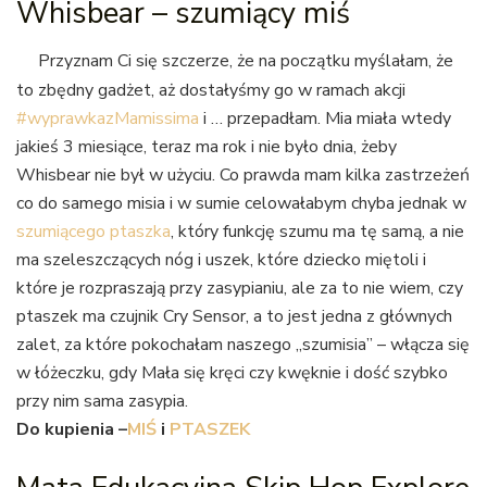
Whisbear – szumiący miś
Przyznam Ci się szczerze, że na początku myślałam, że
to zbędny gadżet, aż dostałyśmy go w ramach akcji
#wyprawkazMamissima
i … przepadłam. Mia miała wtedy
jakieś 3 miesiące, teraz ma rok i nie było dnia, żeby
Whisbear nie był w użyciu. Co prawda mam kilka zastrzeżeń
co do samego misia i w sumie celowałabym chyba jednak w
szumiącego ptaszka
, który funkcję szumu ma tę samą, a nie
ma szeleszczących nóg i uszek, które dziecko miętoli i
które je rozpraszają przy zasypianiu, ale za to nie wiem, czy
ptaszek ma czujnik Cry Sensor, a to jest jedna z głównych
zalet, za które pokochałam naszego „szumisia” – włącza się
w łóżeczku, gdy Mała się kręci czy kwęknie i dość szybko
przy nim sama zasypia.
Do kupienia –
MIŚ
i
PTASZEK