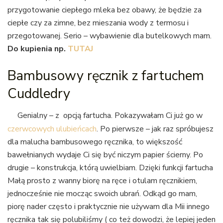
przygotowanie ciepłego mleka bez obawy, że będzie za
ciepłe czy za zimne, bez mieszania wody z termosu i
przegotowanej. Serio – wybawienie dla butelkowych mam.
Do kupienia np.
TUTAJ
Bambusowy ręcznik z fartuchem
Cuddledry
Genialny – z opcją fartucha. Pokazywałam Ci już go w
czerwcowych ulubieńcach
. Po pierwsze – jak raz spróbujesz
dla malucha bambusowego ręcznika, to większość
bawełnianych wydaje Ci się być niczym papier ścierny. Po
drugie – konstrukcja, którą uwielbiam. Dzięki funkcji fartucha
Małą prosto z wanny biorę na ręce i otulam ręcznikiem,
jednocześnie nie mocząc swoich ubrań. Odkąd go mam,
piorę nader często i praktycznie nie używam dla Mii innego
ręcznika tak się polubiliśmy ( co też dowodzi, że lepiej jeden