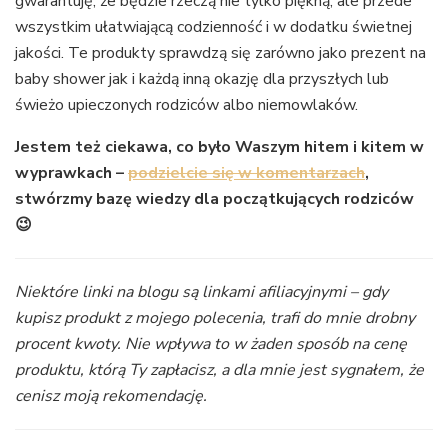
gwarantuję, że będzie rzeczą nie tylko piękną, ale przede
wszystkim ułatwiającą codzienność i w dodatku świetnej
jakości. Te produkty sprawdzą się zarówno jako prezent na
baby shower jak i każdą inną okazję dla przyszłych lub
świeżo upieczonych rodziców albo niemowlaków.
Jestem też ciekawa, co było Waszym hitem i kitem w
wyprawkach –
podzielcie się w komentarzach
,
stwórzmy bazę wiedzy dla początkujących rodziców
😉
Niektóre linki na blogu są linkami afiliacyjnymi – gdy
kupisz produkt z mojego polecenia, trafi do mnie drobny
procent kwoty. Nie wpływa to w żaden sposób na cenę
produktu, którą Ty zapłacisz, a dla mnie jest sygnałem, że
cenisz moją rekomendację.