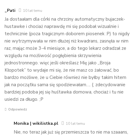
_Pati
10 lat temu
Ja dostaałam dla córki na chrzciny automatyczny bujaczek-
hustawke i chociaż naprawdę mi się podobał wizualnie i
technicznie (poza tragicznym doborem piosenek :P) to nigdy
nie wytrzymywała w nim dłużej niż kwadrans, zasnęła w nim
raz, mając może 3-4 miesiące, a do tego lekarz odradzał ze
względu na możliwość pogłębienia skrzywienia
jednostronnego. więc jeśli określasz Mię jako „Broja
Kłopotek” to wydaje mi się, że nie masz co żałować, bo
bardzo możliwe, że u Ciebie również nie byłby takim hitem
jak na początku sama się spodziewałam…. (; zdecydowanie
bardziej podoba jej się huśtawka domowa, chociaż i tu nie
usiedzi za długo. ;P
Odpowiedz
Monika | wikilistka.pl
10 lat temu
Nie, no teraz jak już się przemieszcza to nie ma szaaans,