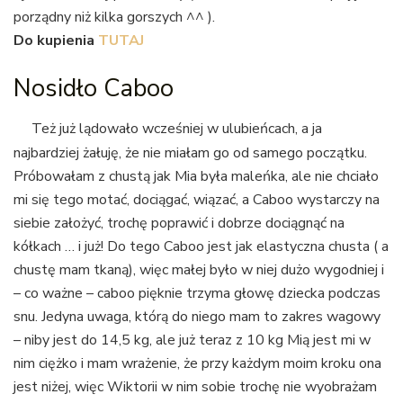
porządny niż kilka gorszych ^^ ).
Do kupienia
TUTAJ
Nosidło Caboo
Też już lądowało wcześniej w ulubieńcach, a ja
najbardziej żałuję, że nie miałam go od samego początku.
Próbowałam z chustą jak Mia była maleńka, ale nie chciało
mi się tego motać, dociągać, wiązać, a Caboo wystarczy na
siebie założyć, trochę poprawić i dobrze dociągnąć na
kółkach … i już! Do tego Caboo jest jak elastyczna chusta ( a
chustę mam tkaną), więc małej było w niej dużo wygodniej i
– co ważne – caboo pięknie trzyma głowę dziecka podczas
snu. Jedyna uwaga, którą do niego mam to zakres wagowy
– niby jest do 14,5 kg, ale już teraz z 10 kg Mią jest mi w
nim ciężko i mam wrażenie, że przy każdym moim kroku ona
jest niżej, więc Wiktorii w nim sobie trochę nie wyobrażam