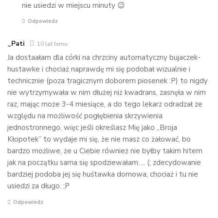
nie usiedzi w miejscu minuty 😉
Odpowiedz
_Pati
10 lat temu
Ja dostaałam dla córki na chrzciny automatyczny bujaczek-
hustawke i chociaż naprawdę mi się podobał wizualnie i
technicznie (poza tragicznym doborem piosenek :P) to nigdy
nie wytrzymywała w nim dłużej niż kwadrans, zasnęła w nim
raz, mając może 3-4 miesiące, a do tego lekarz odradzał ze
względu na możliwość pogłębienia skrzywienia
jednostronnego. więc jeśli określasz Mię jako „Broja
Kłopotek” to wydaje mi się, że nie masz co żałować, bo
bardzo możliwe, że u Ciebie również nie byłby takim hitem
jak na początku sama się spodziewałam…. (; zdecydowanie
bardziej podoba jej się huśtawka domowa, chociaż i tu nie
usiedzi za długo. ;P
Odpowiedz