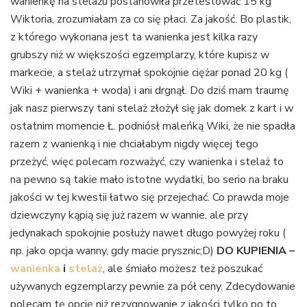
wanienkę na stelażu postanowiła przetestować 15 kg
Wiktoria, zrozumiałam za co się płaci. Za jakość. Bo plastik,
z którego wykonana jest ta wanienka jest kilka razy
grubszy niż w większości egzemplarzy, które kupisz w
markecie, a stelaż utrzymał spokojnie ciężar ponad 20 kg (
Wiki + wanienka + woda) i ani drgnął. Do dziś mam traumę
jak nasz pierwszy tani stelaż złożył się jak domek z kart i w
ostatnim momencie Ł. podniósł maleńką Wiki, że nie spadła
razem z wanienką i nie chciałabym nigdy więcej tego
przeżyć, więc polecam rozważyć, czy wanienka i stelaż to
na pewno są takie mało istotne wydatki, bo serio na braku
jakości w tej kwestii łatwo się przejechać. Co prawda moje
dziewczyny kąpią się już razem w wannie, ale przy
jedynakach spokojnie posłuży nawet długo powyżej roku (
np. jako opcja wanny, gdy macie prysznic;D)
DO KUPIENIA –
wanienka
i
stelaż
, ale śmiało możesz też poszukać
używanych egzemplarzy pewnie za pół ceny. Zdecydowanie
polecam tę opcję niż rezygnowanie z jakości tylko po to