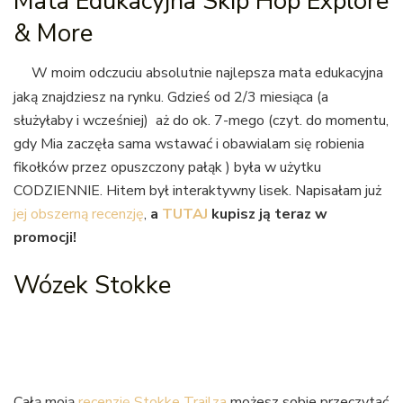
Mata Edukacyjna Skip Hop Explore
& More
W moim odczuciu absolutnie najlepsza mata edukacyjna
jaką znajdziesz na rynku. Gdzieś od 2/3 miesiąca (a
służyłaby i wcześniej) aż do ok. 7-mego (czyt. do momentu,
gdy Mia zaczęła sama wstawać i obawialam się robienia
fikołków przez opuszczony pałąk ) była w użytku
CODZIENNIE. Hitem był interaktywny lisek. Napisałam już
jej obszerną recenzję
,
a
TUTAJ
kupisz ją teraz w
promocji!
Wózek Stokke
Całą moją
recenzję Stokke Trailza
możesz sobie przeczytać