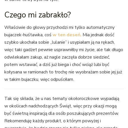
Czego mi zabrakło?
Właściwie do głowy przychodzi mi tylko automatyczny
bujaczek-huśtawka, coś
w ten deseń.
Mia jednak dość
szybko ukochała sobie „lulanie” i usypiałam ją na rękach,
więc taki gadżet pewnie usprawniłby mi życie, ale tak długo
odwlekałam zakup, aż nagle zaczęła dobrze siedzieć,
potem wstawać, a dziś już biega i choć wciąż lubi być
kołysana w ramionach to trochę nie wyobrażam sobie jej już
w takim bujaczku, więc odpuściłam.
Tak się składa, że u nas tematy okołoroczkowe wypadają
w okolicach nadchodzących Świąt, więc przy okazji mogą
być świetną inspiracją dla osób poszukujących prezentów.
Rekomenduję każdy produkt, o którym powyżej i