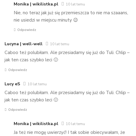
Monika | wikilistka.pl
10 lat temu
Nie, no teraz jak już się przemieszcza to nie ma szaaans,
nie usiedzi w miejscu minuty 😉
Odpowiedz
Lucyna | well-well
10 lat temu
Caboo też polubiłam. Ale przesiadamy się już do Tuli. Chlip –
jak ten czas szybko leci 🙂
Odpowiedz
Lucy eS
10 lat temu
Caboo też polubiłam. Ale przesiadamy się już do Tuli. Chlip –
jak ten czas szybko leci 🙂
Odpowiedz
Monika | wikilistka.pl
10 lat temu
Ja też nie mogę uwierzyć! I tak sobie obiecywałam, że