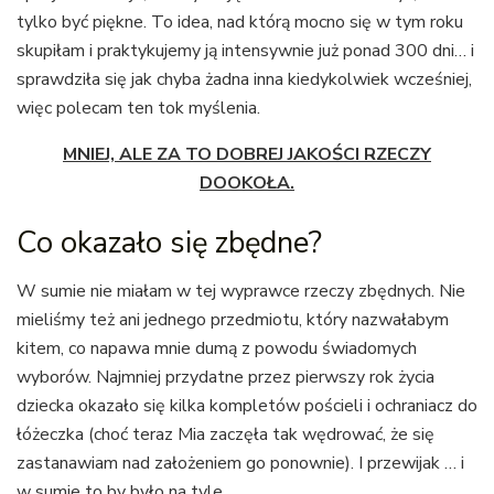
tylko być piękne. To idea, nad którą mocno się w tym roku
skupiłam i praktykujemy ją intensywnie już ponad 300 dni… i
sprawdziła się jak chyba żadna inna kiedykolwiek wcześniej,
więc polecam ten tok myślenia.
MNIEJ, ALE ZA TO DOBREJ JAKOŚCI RZECZY
DOOKOŁA.
Co okazało się zbędne?
W sumie nie miałam w tej wyprawce rzeczy zbędnych. Nie
mieliśmy też ani jednego przedmiotu, który nazwałabym
kitem, co napawa mnie dumą z powodu świadomych
wyborów. Najmniej przydatne przez pierwszy rok życia
dziecka okazało się kilka kompletów pościeli i ochraniacz do
łóżeczka (choć teraz Mia zaczęła tak wędrować, że się
zastanawiam nad założeniem go ponownie). I przewijak … i
w sumie to by było na tyle.