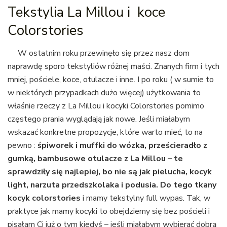
Tekstylia La Millou i koce
Colorstories
W ostatnim roku przewinęło się przez nasz dom
naprawdę sporo tekstyliów różnej maści. Znanych firm i tych
mniej, pościele, koce, otulacze i inne. I po roku ( w sumie to
w niektórych przypadkach dużo więcej) użytkowania to
właśnie rzeczy z La Millou i kocyki Colorstories pomimo
częstego prania wyglądają jak nowe. Jeśli miałabym
wskazać konkretne propozycje, które warto mieć, to na
pewno :
śpiworek i muffki do wózka, prześcieradło z
gumką, bambusowe otulacze z La Millou – te
sprawdziły się najlepiej, bo nie są jak pielucha, kocyk
light, narzuta przedszkolaka i podusia. Do tego tkany
kocyk colorstories
i mamy tekstylny full wypas. Tak, w
praktyce jak mamy kocyki to obejdziemy się bez pościeli i
pisałam Ci już o tym kiedyś – jeśli miałabym wybierać dobrą