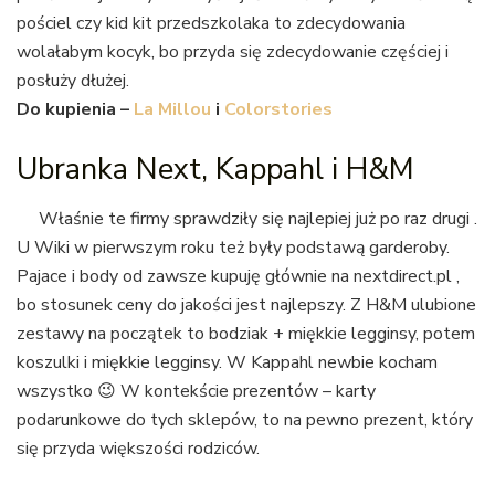
pościel czy kid kit przedszkolaka to zdecydowania
wolałabym kocyk, bo przyda się zdecydowanie częściej i
posłuży dłużej.
Do kupienia –
La Millou
i
Colorstories
Ubranka Next, Kappahl i H&M
Właśnie te firmy sprawdziły się najlepiej już po raz drugi .
U Wiki w pierwszym roku też były podstawą garderoby.
Pajace i body od zawsze kupuję głównie na nextdirect.pl ,
bo stosunek ceny do jakości jest najlepszy. Z H&M ulubione
zestawy na początek to bodziak + miękkie legginsy, potem
koszulki i miękkie legginsy. W Kappahl newbie kocham
wszystko 😉 W kontekście prezentów – karty
podarunkowe do tych sklepów, to na pewno prezent, który
się przyda większości rodziców.