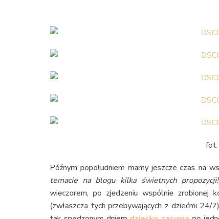
fot
Późnym popołudniem mamy jeszcze czas na w
temacie na blogu kilka świetnych propozycji!
wieczorem, po zjedzeniu wspólnie zrobionej k
(zwłaszcza tych przebywających z dziećmi 24/7)
tak spędzonym dniem
dziecko zasypia
po jedne