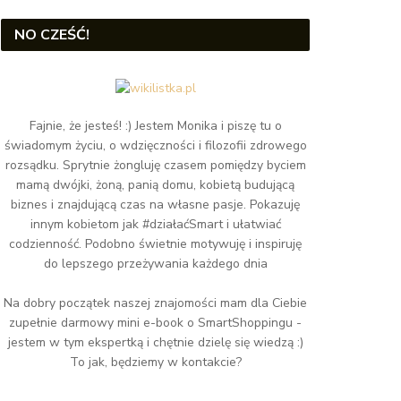
NO CZEŚĆ!
Fajnie, że jesteś! :) Jestem Monika i piszę tu o
świadomym życiu, o wdzięczności i filozofii zdrowego
rozsądku. Sprytnie żongluję czasem pomiędzy byciem
mamą dwójki, żoną, panią domu, kobietą budującą
biznes i znajdującą czas na własne pasje. Pokazuję
innym kobietom jak #działaćSmart i ułatwiać
codzienność. Podobno świetnie motywuję i inspiruję
do lepszego przeżywania każdego dnia
Na dobry początek naszej znajomości mam dla Ciebie
zupełnie darmowy mini e-book o SmartShoppingu -
jestem w tym ekspertką i chętnie dzielę się wiedzą :)
To jak, będziemy w kontakcie?