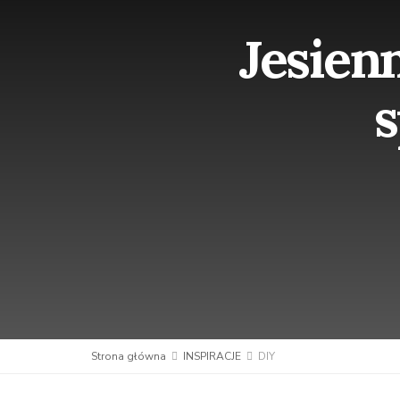
Jesienn
s
Strona główna
INSPIRACJE
DIY