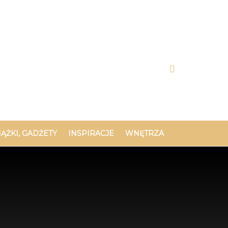
IĄŻKI, GADŻETY
INSPIRACJE
WNĘTRZA