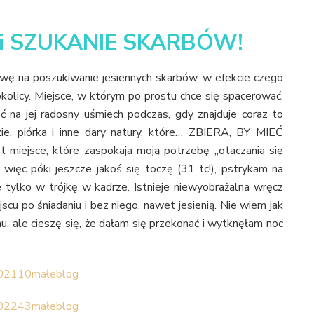
R i SZUKANIE SKARBÓW!
awę na poszukiwanie jesiennych skarbów, w efekcie czego
olicy. Miejsce, w którym po prostu chce się spacerować,
eć na jej radosny uśmiech podczas, gdy znajduje coraz to
zie, piórka i inne dary natury, które… ZBIERA, BY MIEĆ
iejsce, które zaspokaja moją potrzebę „otaczania się
 więc póki jeszcze jakoś się toczę (31 tc!), pstrykam na
 tylko w trójkę w kadrze. Istnieje niewyobrażalna wręcz
scu po śniadaniu i bez niego, nawet jesienią. Nie wiem jak
mu, ale cieszę się, że dałam się przekonać i wytknęłam noc