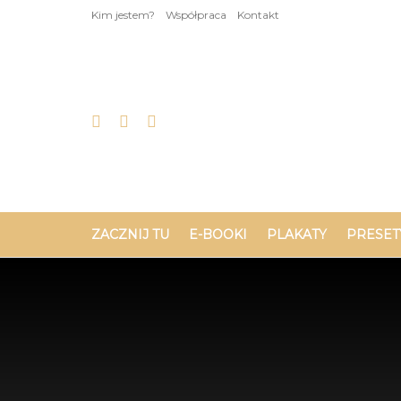
Kim jestem?
Współpraca
Kontakt
ZACZNIJ TU
E-BOOKI
PLAKATY
PRESET