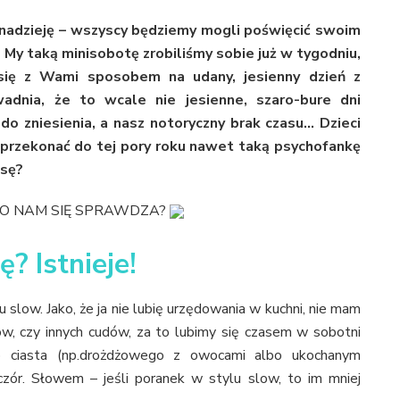
m nadzieję – wszyscy będziemy mogli poświęcić swoim
 My taką minisobotę zrobiliśmy sobie już w tygodniu,
 się z Wami sposobem na udany, jesienny dzień z
adnia, że to wcale nie jesienne, szaro-bure dni
e do zniesienia, a nasz notoryczny brak czasu… Dzieci
i, przekonać do tej pory roku nawet taką psychofankę
nsę?
 CO NAM SIĘ SPRAWDZA?
? Istnieje!
 slow. Jako, że ja nie lubię urzędowania w kuchni, nie mam
w, czy innych cudów, za to lubimy się czasem w sobotni
 ciasta (np.drożdżowego z owocami albo ukochanym
ór. Słowem – jeśli poranek w stylu slow, to im mniej