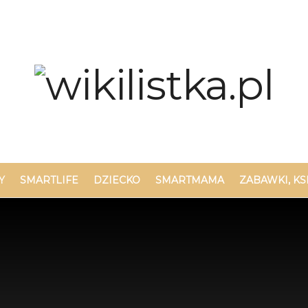
Y
SMARTLIFE
DZIECKO
SMARTMAMA
ZABAWKI, KS