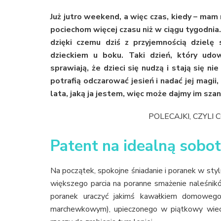
Już jutro weekend, a więc czas, kiedy – ma
pociechom więcej czasu niż w ciągu tygodnia.
dzięki czemu dziś z przyjemnością dzielę
dzieckiem u boku. Taki dzień, który udow
sprawiają, że dzieci się nudzą i stają się ni
potrafią odczarować jesień i nadać jej magi
lata, jaką ja jestem, więc może dajmy im sza
POLECAJKI, CZYLI
Patent na idealną sobotę
Na początek, spokojne śniadanie i poranek w stylu
większego parcia na poranne smażenie naleśnikó
poranek uraczyć jakimś kawałkiem domowego
marchewkowym), upieczonego w piątkowy wiecz