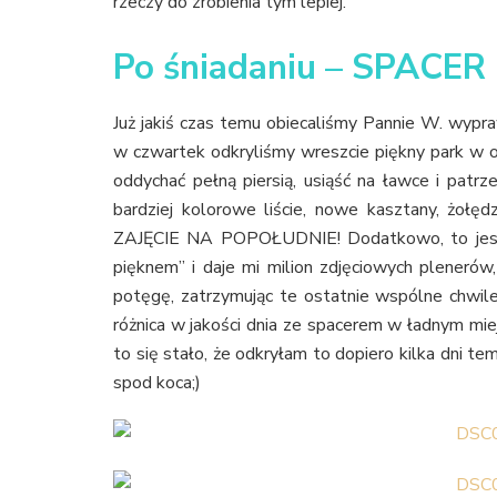
rzeczy do zrobienia tym lepiej.
Po śniadaniu – SPACE
Już jakiś czas temu obiecaliśmy Pannie W. wypr
w czwartek odkryliśmy wreszcie piękny park w ok
oddychać pełną piersią, usiąść na ławce i patrz
bardziej kolorowe liście, nowe kasztany, żołęd
ZAJĘCIE NA POPOŁUDNIE! Dodatkowo, to jest m
pięknem” i daje mi milion zdjęciowych plenerów,
potęgę, zatrzymując te ostatnie wspólne chwile
różnica w jakości dnia ze spacerem w ładnym miej
to się stało, że odkryłam to dopiero kilka dni te
spod koca;)