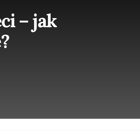
ci – jak
ę?