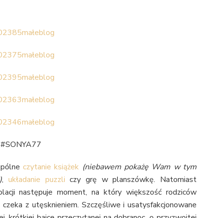
. #SONYA77
spólne
czytanie książek
(niebawem pokażę Wam w tym
)
,
układanie puzzli
czy grę w planszówkę. Natomiast
olacji następuje moment, na który większość rodziców
 czeka z utęsknieniem. Szczęśliwe i usatysfakcjonowane
j, krótkiej bajce przeczytanej na dobranoc, o przyzwoitej