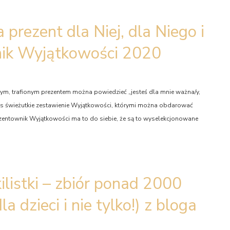
prezent dla Niej, dla Niego i
nik Wyjątkowości 2020
m, trafionym prezentem można powiedzieć „jesteś dla mnie ważna/y,
Was świeżutkie zestawienie Wyjątkowości, którymi można obdarować
entownik Wyjątkowości ma to do siebie, że są to wyselekcjonowane
listki – zbiór ponad 2000
 dzieci i nie tylko!) z bloga