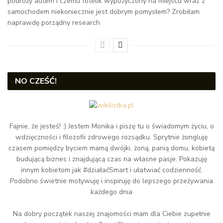
podróży autem i czemu fotelik wypożyczony na miejscu wraz z
samochodem niekoniecznie jest dobrym pomysłem? Zrobiłam
naprawdę porządny research
NO CZEŚĆ!
Fajnie, że jesteś! :) Jestem Monika i piszę tu o świadomym życiu, o
wdzięczności i filozofii zdrowego rozsądku. Sprytnie żongluję
czasem pomiędzy byciem mamą dwójki, żoną, panią domu, kobietą
budującą biznes i znajdującą czas na własne pasje. Pokazuję
innym kobietom jak #działaćSmart i ułatwiać codzienność.
Podobno świetnie motywuję i inspiruję do lepszego przeżywania
każdego dnia
Na dobry początek naszej znajomości mam dla Ciebie zupełnie