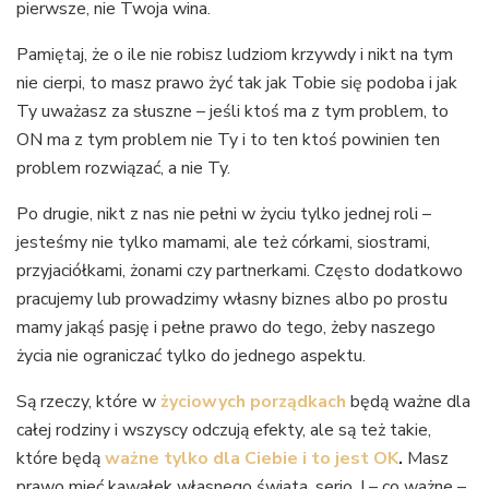
pierwsze, nie Twoja wina.
Pamiętaj, że o ile nie robisz ludziom krzywdy i nikt na tym
nie cierpi, to masz prawo żyć tak jak Tobie się podoba i jak
Ty uważasz za słuszne – jeśli ktoś ma z tym problem, to
ON ma z tym problem nie Ty i to ten ktoś powinien ten
problem rozwiązać, a nie Ty.
Po drugie, nikt z nas nie pełni w życiu tylko jednej roli –
jesteśmy nie tylko mamami, ale też córkami, siostrami,
przyjaciółkami, żonami czy partnerkami. Często dodatkowo
pracujemy lub prowadzimy własny biznes albo po prostu
mamy jakąś pasję i pełne prawo do tego, żeby naszego
życia nie ograniczać tylko do jednego aspektu.
Są rzeczy, które w
życiowych porządkach
będą ważne dla
całej rodziny i wszyscy odczują efekty, ale są też takie,
które będą
ważne tylko dla Ciebie i to jest OK
.
Masz
prawo mieć kawałek własnego świata, serio. I – co ważne –