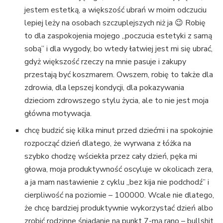
jestem estetką, a większość ubrań w moim odczuciu
lepiej leży na osobach szczuplejszych niż ja 😉 Robię
to dla zaspokojenia mojego „poczucia estetyki z samą
sobą” i dla wygody, bo wtedy łatwiej jest mi się ubrać,
gdyż większość rzeczy na mnie pasuje i zakupy
przestają być koszmarem. Owszem, robię to także dla
zdrowia, dla lepszej kondycji, dla pokazywania
dzieciom zdrowszego stylu życia, ale to nie jest moja
główna motywacja.
chcę budzić się kilka minut przed dziećmi i na spokojnie
rozpocząć dzień dlatego, że wyrwana z łóżka na
szybko chodzę wściekła przez cały dzień, pęka mi
głowa, moja produktywność oscyluje w okolicach zera,
a ja mam nastawienie z cyklu „bez kija nie podchodź” i
cierpliwość na poziomie – 100000. Wcale nie dlatego,
że chcę bardziej produktywnie wykorzystać dzień albo
zrobić rodzinne śniadanie na punkt 7-mą rano – bullshit,