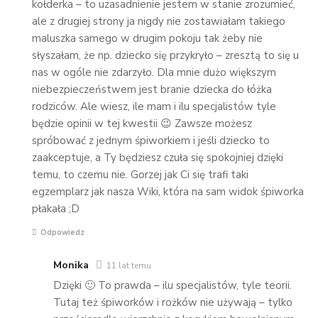
kołderka – to uzasadnienie jestem w stanie zrozumieć,
ale z drugiej strony ja nigdy nie zostawiałam takiego
maluszka samego w drugim pokoju tak żeby nie
słyszałam, że np. dziecko się przykryło – zresztą to się u
nas w ogóle nie zdarzyło. Dla mnie dużo większym
niebezpieczeństwem jest branie dziecka do łóżka
rodziców. Ale wiesz, ile mam i ilu specjalistów tyle
będzie opinii w tej kwestii 😉 Zawsze możesz
spróbować z jednym śpiworkiem i jeśli dziecko to
zaakceptuje, a Ty będziesz czuła się spokojniej dzięki
temu, to czemu nie. Gorzej jak Ci się trafi taki
egzemplarz jak nasza Wiki, która na sam widok śpiworka
płakała ;D
Odpowiedz
Monika
11 lat temu
Dzięki 🙂 To prawda – ilu specjalistów, tyle teorii.
Tutaj też śpiworków i rożków nie używają – tylko