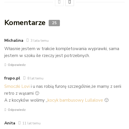
Komentarze
25
Michalina
3 lata temu
Własnie jestem w trakcie kompletowania wyprawki, sama
jestem w szoku ile rzeczy jest potrzebnych.
Odpowiedz
frupo.pl
8 lat temu
Smoczki Lovi
i u nas robią furorę szczególnie,że mamy z serii
retro z wąsami 🙂
A z kocyków wolimy „
kocyk bambusowy Lullalove
🙂
Odpowiedz
Anita
11 lat temu