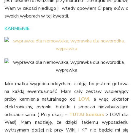
jest idealne rozwiązanie przy maluchu… ale kącik Mii pokażę
Wam w całości niedługo i wtedy opowiem Ci parę słów o
swoich wyborach w tej kwestii.
KARMIENIE
Jako matka wygodna oddycham z ulgą, bo jestem gotowa
na każdą ewentualność. Mam cały zestaw wspierający
próby karmienia naturalnego od
LOVI
, a więc laktator
elektroniczny, osłonki, butelki i smoczki niezaburzające
odruchu ssania. ( Przy okazji –
TUTAJ konkurs
z LOVI dla
Was!) Mam nadzieję, że dzięki takiemu wyposażeniu
wytrzymam dłużej niż przy Wiki i KP nie będzie mi się