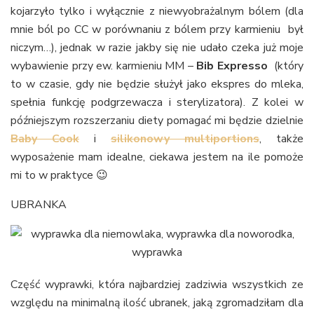
kojarzyło tylko i wyłącznie z niewyobrażalnym bólem (dla
mnie ból po CC w porównaniu z bólem przy karmieniu był
niczym…), jednak w razie jakby się nie udało czeka już moje
wybawienie przy ew. karmieniu MM –
Bib Expresso
(który
to w czasie, gdy nie będzie służył jako ekspres do mleka,
spełnia funkcję podgrzewacza i sterylizatora). Z kolei w
późniejszym rozszerzaniu diety pomagać mi będzie dzielnie
Baby Cook
i
silikonowy multiportions
, także
wyposażenie mam idealne, ciekawa jestem na ile pomoże
mi to w praktyce 😉
UBRANKA
Część wyprawki, która najbardziej zadziwia wszystkich ze
względu na minimalną ilość ubranek, jaką zgromadziłam dla