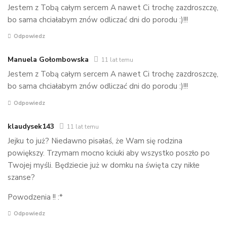
Jestem z Tobą całym sercem A nawet Ci trochę zazdroszczę,
bo sama chciałabym znów odliczać dni do porodu :)!!!
Odpowiedz
Manuela Gołombowska
11 lat temu
Jestem z Tobą całym sercem A nawet Ci trochę zazdroszczę,
bo sama chciałabym znów odliczać dni do porodu :)!!!
Odpowiedz
klaudysek143
11 lat temu
Jejku to już? Niedawno pisałaś, że Wam się rodzina
powiększy. Trzymam mocno kciuki aby wszystko poszło po
Twojej myśli. Będziecie już w domku na święta czy nikłe
szanse?
Powodzenia !! :*
Odpowiedz