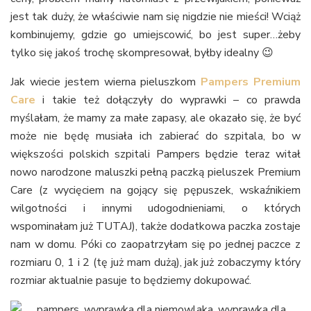
jest tak duży, że właściwie nam się nigdzie nie mieści! Wciąż
kombinujemy, gdzie go umiejscowić, bo jest super…żeby
tylko się jakoś trochę skompresował, byłby idealny 😉
Jak wiecie jestem wierna pieluszkom
Pampers Premium
Care
i takie też dołączyły do wyprawki – co prawda
myślałam, że mamy za małe zapasy, ale okazało się, że być
może nie będę musiała ich zabierać do szpitala, bo w
większości polskich szpitali Pampers będzie teraz witał
nowo narodzone maluszki pełną paczką pieluszek Premium
Care (z wycięciem na gojący się pępuszek, wskaźnikiem
wilgotności i innymi udogodnieniami, o których
wspominałam już TUTAJ), także dodatkowa paczka zostaje
nam w domu. Póki co zaopatrzyłam się po jednej paczce z
rozmiaru 0, 1 i 2 (tę już mam dużą), jak już zobaczymy który
rozmiar aktualnie pasuje to będziemy dokupować.