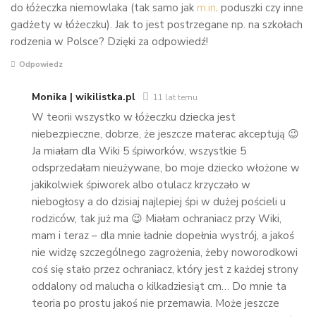
do łóżeczka niemowlaka (tak samo jak
m.in
. poduszki czy inne
gadżety w łóżeczku). Jak to jest postrzegane np. na szkołach
rodzenia w Polsce? Dzięki za odpowiedź!
Odpowiedz
Monika | wikilistka.pl
11 lat temu
W teorii wszystko w łóżeczku dziecka jest
niebezpieczne, dobrze, że jeszcze materac akceptują 😉
Ja miałam dla Wiki 5 śpiworków, wszystkie 5
odsprzedałam nieużywane, bo moje dziecko włożone w
jakikolwiek śpiworek albo otulacz krzyczało w
niebogłosy a do dzisiaj najlepiej śpi w dużej pościeli u
rodziców, tak już ma 😉 Miałam ochraniacz przy Wiki,
mam i teraz – dla mnie ładnie dopełnia wystrój, a jakoś
nie widzę szczególnego zagrożenia, żeby noworodkowi
coś się stało przez ochraniacz, który jest z każdej strony
oddalony od malucha o kilkadziesiąt cm… Do mnie ta
teoria po prostu jakoś nie przemawia. Może jeszcze