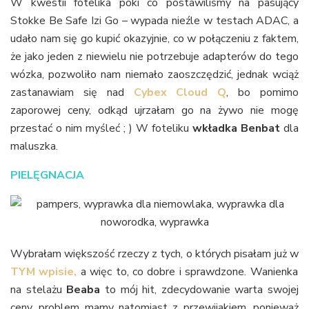
W kwestii fotelika póki co postawiliśmy na pasujący
Stokke Be Safe Izi Go – wypada nieźle w testach ADAC, a
udało nam się go kupić okazyjnie, co w połączeniu z faktem,
że jako jeden z niewielu nie potrzebuje adapterów do tego
wózka, pozwoliło nam niemało zaoszczędzić, jednak wciąż
zastanawiam się nad
Cybex Cloud Q
, bo pomimo
zaporowej ceny, odkąd ujrzałam go na żywo nie mogę
przestać o nim myśleć ; ) W foteliku
wkładka Benbat
dla
maluszka.
PIELĘGNACJA
Wybrałam większość rzeczy z tych, o których pisałam już w
TYM wpisie,
a więc to, co dobre i sprawdzone. Wanienka
na stelażu
Beaba
to mój hit, zdecydowanie warta swojej
ceny, problem mamy natomiast z przewijakiem, ponieważ