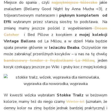
Miejsce do spania , czyli
najpiękniejsze łóżeczko
jakie
znalazłam (Bellamy Good Night by Anna Mucha <3), z
trójwarstwowym materacem i
pięknym kompletem od
Effii
wybranym przez starszą siostrę to podstawa. Na
zmianę mamy jeszcze pościel z wypełnieniem
Dream
Catcher
i Bed Pillow z kocykiem
z mojej kolekcji
Vintage Ballons
od La Millou, a w dzień Mała będzie
spała pewnie głównie w
leżaczku Beaba
. Oczywiście nie
może zabraknąć przeróżnych kocyków – u nas na tę chwilę
bambusowy tender z frędzelkami La Millou
, jeden
kocyk czekający jeszcze po Wiki i gruby koc z mojej kolekcji.
W kwestii wózka wybrałam
Stokke Trailz
w beżowym
kolorze, mamy też do niego czarny
Winter kit
(uznałam, że
ciemny kolor na zimę będzie jednak bardziej praktyczny) i