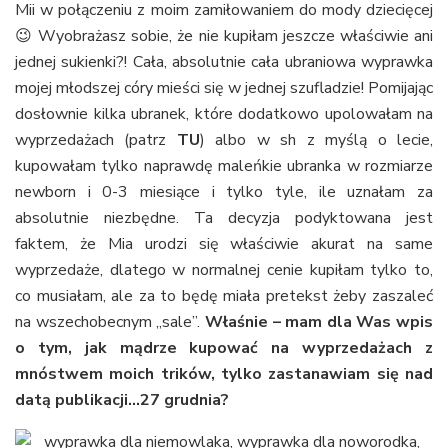
Mii w połączeniu z moim zamiłowaniem do mody dziecięcej
😉 Wyobrażasz sobie, że nie kupiłam jeszcze właściwie ani
jednej sukienki?! Cała, absolutnie cała ubraniowa wyprawka
mojej młodszej córy mieści się w jednej szufladzie! Pomijając
dosłownie kilka ubranek, które dodatkowo upolowałam na
wyprzedażach (patrz
TU
) albo w sh z myślą o lecie,
kupowałam tylko naprawdę maleńkie ubranka w rozmiarze
newborn i 0-3 miesiące i tylko tyle, ile uznałam za
absolutnie niezbędne. Ta decyzja podyktowana jest
faktem, że Mia urodzi się właściwie akurat na same
wyprzedaże, dlatego w normalnej cenie kupiłam tylko to,
co musiałam, ale za to będę miała pretekst żeby zaszaleć
na wszechobecnym „sale”.
Właśnie – mam dla Was wpis
o tym, jak mądrze kupować na wyprzedażach z
mnóstwem moich trików, tylko zastanawiam się nad
datą publikacji…27 grudnia?