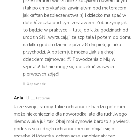
prześcieradło wierzchnie z kocykiem bawełnianym
(tak po amerykańsku zawiniętym pod materacem
jak kaftan bezpieczeństwa ;)) i dziecko ma spać w
dole łóżeczka pod tym zestawem. Zobaczymy jak
to będzie w praktyce – tutaj po kilku godzinach od
urodzin SN „wyrzucają” ze szpitala i potem do domu
na kilka godzin dziennie przez 8 dni pielęgniarka
przychodzi. A potem już można „jak się chcę”
dzieckiem zajmować 🙂 Powodzenia z Mią w
szpitalu! Już nie mogę się doczekać waszych
pierwszych zdjęć!
Odpowiedz
Ania
11 lat temu
Ja ze swojej strony takie ochraniacze bardzo polecam –
może niekoniecznie dla noworodka, ale dla ruchliwego
niemowlaka już tak. Obaj moi synowie bardzo się wiercili
podczas snu i dzięki ochraniaczom nie obijali się o
szczebelki łóżeczka, ochraniacze zapobiegały też