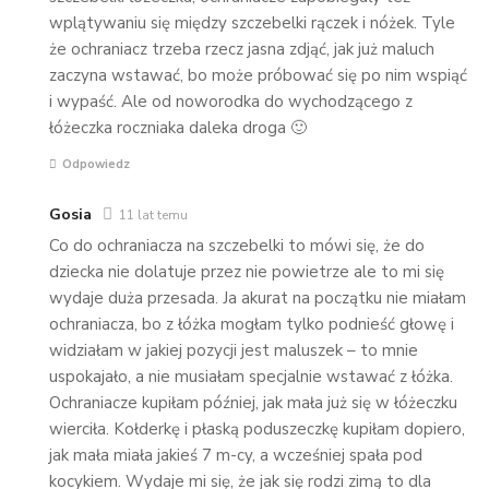
wplątywaniu się między szczebelki rączek i nóżek. Tyle
że ochraniacz trzeba rzecz jasna zdjąć, jak już maluch
zaczyna wstawać, bo może próbować się po nim wspiąć
i wypaść. Ale od noworodka do wychodzącego z
łóżeczka roczniaka daleka droga 🙂
Odpowiedz
Gosia
11 lat temu
Co do ochraniacza na szczebelki to mówi się, że do
dziecka nie dolatuje przez nie powietrze ale to mi się
wydaje duża przesada. Ja akurat na początku nie miałam
ochraniacza, bo z łóżka mogłam tylko podnieść głowę i
widziałam w jakiej pozycji jest maluszek – to mnie
uspokajało, a nie musiałam specjalnie wstawać z łóżka.
Ochraniacze kupiłam później, jak mała już się w łóżeczku
wierciła. Kołderkę i płaską poduszeczkę kupiłam dopiero,
jak mała miała jakieś 7 m-cy, a wcześniej spała pod
kocykiem. Wydaje mi się, że jak się rodzi zimą to dla