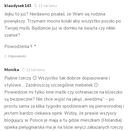
klaudysek143
11 lat temu
Jejku to już? Niedawno pisałaś, że Wam się rodzina
powiększy. Trzymam mocno kciuki aby wszystko poszło po
Twojej myśli. Będziecie już w domku na święta czy nikłe
szanse?
Powodzenia !! :*
Odpowiedz
Monika
11 lat temu
Piękne rzeczy 🙂 Wszystko tak dobrze dopasowane i
stylowe… Zazdroszczę szczególnie mebelek 🙂
Powiedzcie mi tylko inne matki czy ochraniacze na łóżeczko
są bezpieczne? Nie chce wyjść na jakąś „wiedźmę” – po
prostu sama za kilka tygodni spodziewam się pierworodnej i
jestem bardzo ciekawa opinii. Widzę, że prawie wszyscy
blogujący w Polsce je mają a tu gdzie mieszkam (Holandia)
opieka pielęgniarska ma je na liście wręcz zakazanych rzeczy