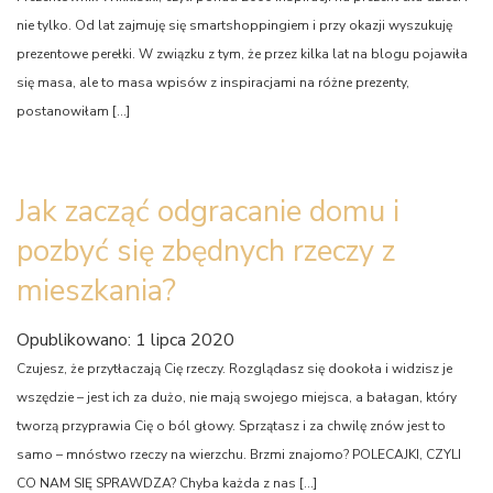
nie tylko. Od lat zajmuję się smartshoppingiem i przy okazji wyszukuję
prezentowe perełki. W związku z tym, że przez kilka lat na blogu pojawiła
się masa, ale to masa wpisów z inspiracjami na różne prezenty,
postanowiłam […]
Jak zacząć odgracanie domu i
pozbyć się zbędnych rzeczy z
mieszkania?
Opublikowano: 1 lipca 2020
Czujesz, że przytłaczają Cię rzeczy. Rozglądasz się dookoła i widzisz je
wszędzie – jest ich za dużo, nie mają swojego miejsca, a bałagan, który
tworzą przyprawia Cię o ból głowy. Sprzątasz i za chwilę znów jest to
samo – mnóstwo rzeczy na wierzchu. Brzmi znajomo? POLECAJKI, CZYLI
CO NAM SIĘ SPRAWDZA? Chyba każda z nas […]