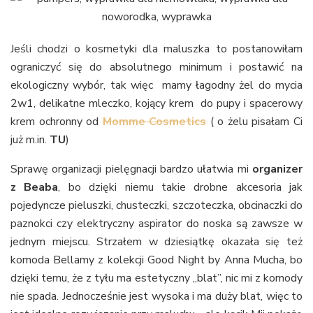
Jeśli chodzi o kosmetyki dla maluszka to postanowiłam
ograniczyć się do absolutnego minimum i postawić na
ekologiczny wybór, tak więc mamy łagodny żel do mycia
2w1, delikatne mleczko, kojący krem do pupy i spacerowy
krem ochronny od
Momme Cosmetics
( o żelu pisałam Ci
już m.in.
TU
)
Sprawę organizacji pielęgnacji bardzo ułatwia mi
organizer
z Beaba
, bo dzięki niemu takie drobne akcesoria jak
pojedyncze pieluszki, chusteczki, szczoteczka, obcinaczki do
paznokci czy elektryczny aspirator do noska są zawsze w
jednym miejscu. Strzałem w dziesiątkę okazała się też
komoda Bellamy z kolekcji Good Night by Anna Mucha, bo
dzięki temu, że z tyłu ma estetyczny „blat”, nic mi z komody
nie spada. Jednocześnie jest wysoka i ma duży blat, więc to