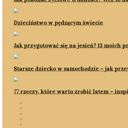
Dzieciństwo w pędzącym świecie
Jak przygotować się na jesień? 13 moich p
Starsze dziecko w samochodzie – jak prze
77 rzeczy, które warto zrobić latem – inspi
ciąża & wyprawka dla noworodka
macierzyństwo
po babsku
rozwój
smartD.O.M