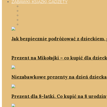
ZABAWKI, KSIĄŻKI, GADŻETY
Wszystko
ciąża i maluszek
Gadżety SmartMamy
Książki
Zabawki
Jak bezpiecznie podróżować z dzieckiem, g
Prezent na Mikołajki – co kupić dla dzieck
Niezabawkowe prezenty na dzień dziecka
Prezent dla 8-latki. Co kupić na 8 urodziny