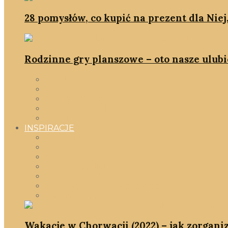
28 pomysłów, co kupić na prezent dla Niej
Rodzinne gry planszowe – oto nasze ulubi
Książki
Zabawki
Gadżety SmartMamy
ciąża i maluszek
wózki
INSPIRACJE
Wszystko
DIY
na Święta
Podróże & Miejsca
Prezent dla dziecka
SlowFastFood - coś pysznego!
Ulubieńcy & Hity
Wakacje w Chorwacji (2022) – jak zorgani