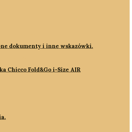
ebne dokumenty i inne wskazówki.
ika Chicco Fold&Go i-Size AIR
ia.