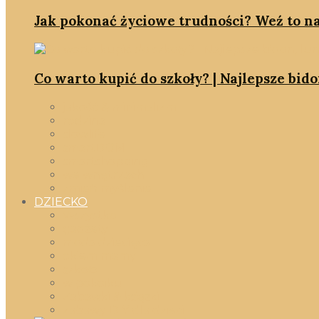
Jak pokonać życiowe trudności? Weź to na
Co warto kupić do szkoły? | Najlepsze bid
jakość & minimalizm
rodzina
slowlife
smartDOM
smartshopping
we wnętrzach
zmień myślenie
DZIECKO
Wszystko
gadżety
moda dziecięca
okiem mamy
szkoła
w pokoiku
Zabawki & książki
zabawy DIY dla dzieci