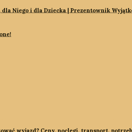
, dla Niego i dla Dziecka | Prezentownik Wyjąt
one!
zować wyjazd? Ceny, noclegi, transport, potrz