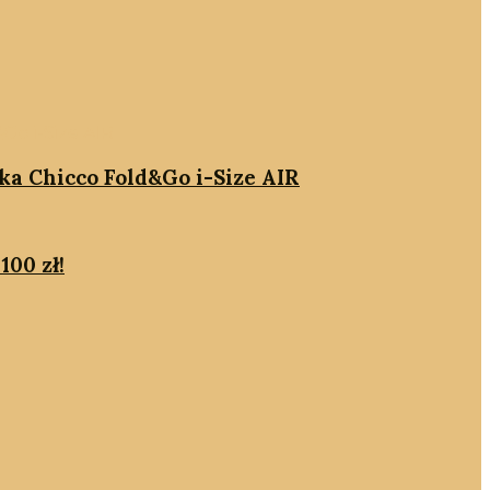
ika Chicco Fold&Go i-Size AIR
100 zł!