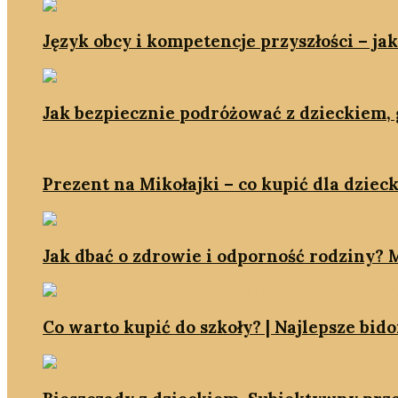
Język obcy i kompetencje przyszłości – ja
Jak bezpiecznie podróżować z dzieckiem, g
Prezent na Mikołajki – co kupić dla dzieck
Jak dbać o zdrowie i odporność rodziny? M
Co warto kupić do szkoły? | Najlepsze bid