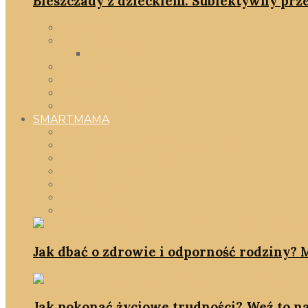
Bieszczady z dzieckiem. Subiektywny prze
gadżety
moda dziecięca
Przedszkolak
okiem mamy
w pokoiku
Zabawki & książki
zabawy DIY dla dzieci
SMARTMAMA
Wszystko
ciąża & wyprawka dla noworodka
Gadżety SmartMamy
macierzyństwo
po babsku
rozwój
smartD.O.M
Jak dbać o zdrowie i odporność rodziny? M
Jak pokonać życiowe trudności? Weź to na