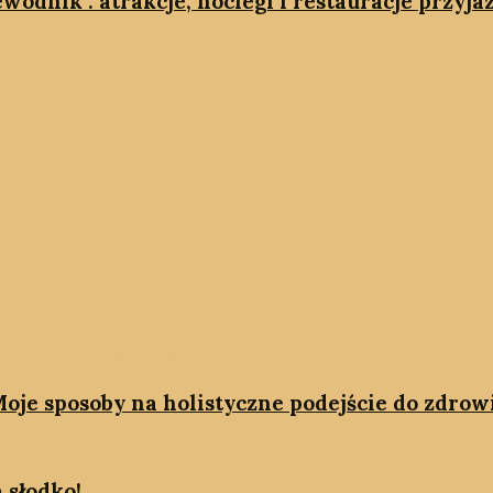
wodnik : atrakcje, noclegi i restauracje przyj
oje sposoby na holistyczne podejście do zdrow
 słodko!