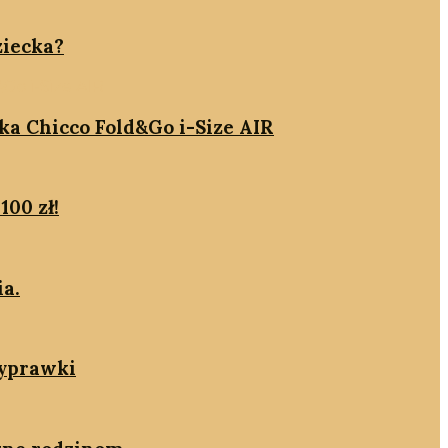
ziecka?
ika Chicco Fold&Go i-Size AIR
100 zł!
ia.
wyprawki