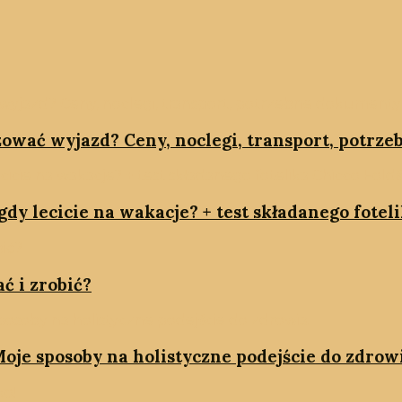
zować wyjazd? Ceny, noclegi, transport, potrz
dy lecicie na wakacje? + test składanego fotel
ć i zrobić?
oje sposoby na holistyczne podejście do zdrow