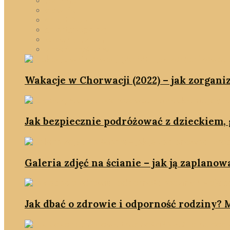
rodzina
slowlife
smartDOM
smartshopping
we wnętrzach
zmień myślenie
Wakacje w Chorwacji (2022) – jak zorgani
Jak bezpiecznie podróżować z dzieckiem, g
Galeria zdjęć na ścianie – jak ją zaplanowa
Jak dbać o zdrowie i odporność rodziny? M