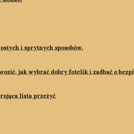
rostych i sprytnych sposobów.
wozić, jak wybrać dobry fotelik i zadbać o bez
rująca lista przeżyć