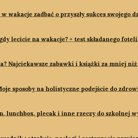
k w wakacje zadbać o przyszły sukces swojego d
dy lecicie na wakacje? + test składanego fotel
a? Najciekawsze zabawki i książki za mniej niż 
oje sposoby na holistyczne podejście do zdrow
on, lunchbox, plecak i inne rzeczy do szkolnej 