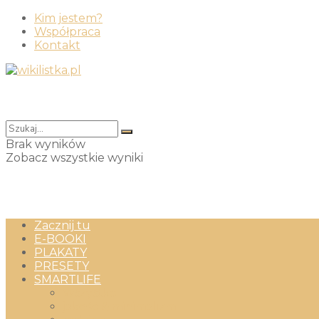
Kim jestem?
Współpraca
Kontakt
Brak wyników
Zobacz wszystkie wyniki
Zacznij tu
E-BOOKI
PLAKATY
PRESETY
SMARTLIFE
Wszystko
jakość & minimalizm