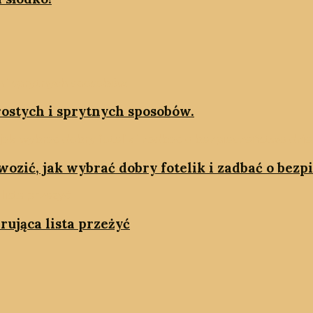
rostych i sprytnych sposobów.
wozić, jak wybrać dobry fotelik i zadbać o bez
rująca lista przeżyć