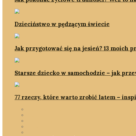
Dzieciństwo w pędzącym świecie
Jak przygotować się na jesień? 13 moich p
Starsze dziecko w samochodzie – jak prze
77 rzeczy, które warto zrobić latem – inspi
ciąża & wyprawka dla noworodka
macierzyństwo
po babsku
rozwój
smartD.O.M