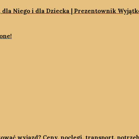
, dla Niego i dla Dziecka | Prezentownik Wyjąt
one!
zować wyjazd? Ceny, noclegi, transport, potrz