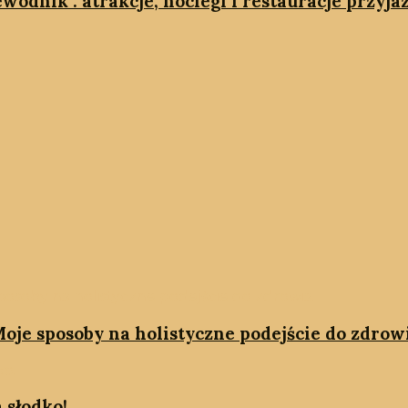
wodnik : atrakcje, noclegi i restauracje przyj
oje sposoby na holistyczne podejście do zdrow
 słodko!