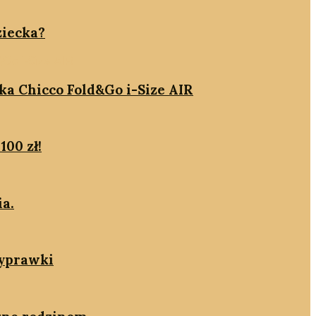
ziecka?
ika Chicco Fold&Go i-Size AIR
100 zł!
ia.
wyprawki