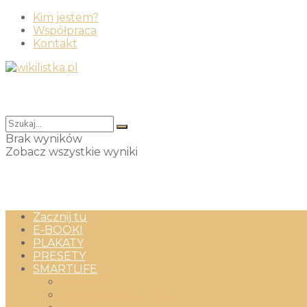
Kim jestem?
Współpraca
Kontakt
Brak wyników
Zobacz wszystkie wyniki
Zacznij tu
E-BOOKI
PLAKATY
PRESETY
SMARTLIFE
Wszystko
jakość & minimalizm