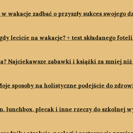
k w wakacje zadbać o przyszły sukces swojego d
dy lecicie na wakacje? + test składanego fotel
a? Najciekawsze zabawki i książki za mniej niż 
oje sposoby na holistyczne podejście do zdrow
on, lunchbox, plecak i inne rzeczy do szkolnej 