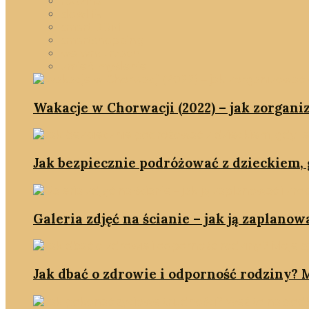
rodzina
slowlife
smartDOM
smartshopping
we wnętrzach
zmień myślenie
Wakacje w Chorwacji (2022) – jak zorgani
Jak bezpiecznie podróżować z dzieckiem, g
Galeria zdjęć na ścianie – jak ją zaplanowa
Jak dbać o zdrowie i odporność rodziny? M