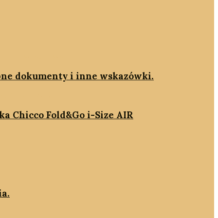
ebne dokumenty i inne wskazówki.
ika Chicco Fold&Go i-Size AIR
ia.