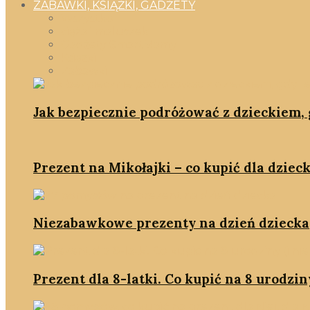
ZABAWKI, KSIĄŻKI, GADŻETY
Wszystko
ciąża i maluszek
Gadżety SmartMamy
Książki
Zabawki
Jak bezpiecznie podróżować z dzieckiem, g
Prezent na Mikołajki – co kupić dla dzieck
Niezabawkowe prezenty na dzień dziecka
Prezent dla 8-latki. Co kupić na 8 urodziny