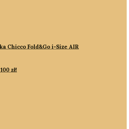
ika Chicco Fold&Go i-Size AIR
100 zł!