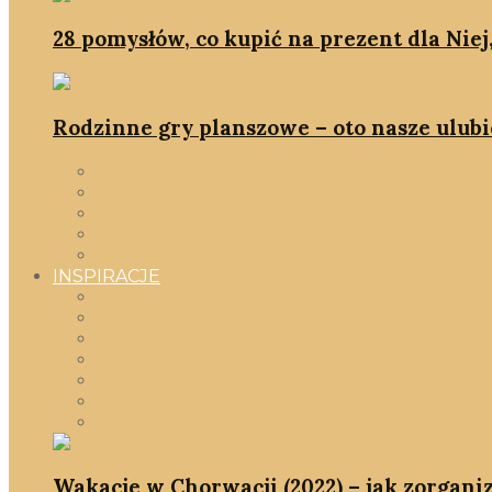
28 pomysłów, co kupić na prezent dla Niej
Rodzinne gry planszowe – oto nasze ulubi
Książki
Zabawki
Gadżety SmartMamy
ciąża i maluszek
wózki
INSPIRACJE
Wszystko
DIY
na Święta
Podróże & Miejsca
Prezent dla dziecka
SlowFastFood - coś pysznego!
Ulubieńcy & Hity
Wakacje w Chorwacji (2022) – jak zorgani