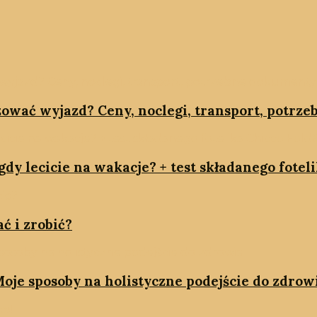
zować wyjazd? Ceny, noclegi, transport, potrz
dy lecicie na wakacje? + test składanego fotel
ć i zrobić?
oje sposoby na holistyczne podejście do zdrow