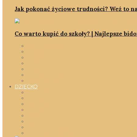
Jak pokonać życiowe trudności? Weź to na
Co warto kupić do szkoły? | Najlepsze bid
jakość & minimalizm
rodzina
slowlife
smartDOM
smartshopping
we wnętrzach
zmień myślenie
DZIECKO
Wszystko
gadżety
moda dziecięca
okiem mamy
szkoła
w pokoiku
Zabawki & książki
zabawy DIY dla dzieci