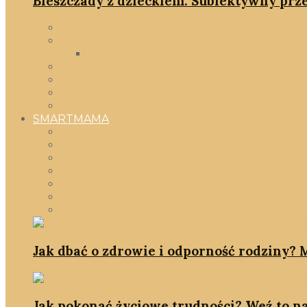
Bieszczady z dzieckiem. Subiektywny prze
gadżety
moda dziecięca
Przedszkolak
okiem mamy
w pokoiku
Zabawki & książki
zabawy DIY dla dzieci
SMARTMAMA
Wszystko
ciąża & wyprawka dla noworodka
Gadżety SmartMamy
macierzyństwo
po babsku
rozwój
smartD.O.M
Jak dbać o zdrowie i odporność rodziny? M
Jak pokonać życiowe trudności? Weź to na