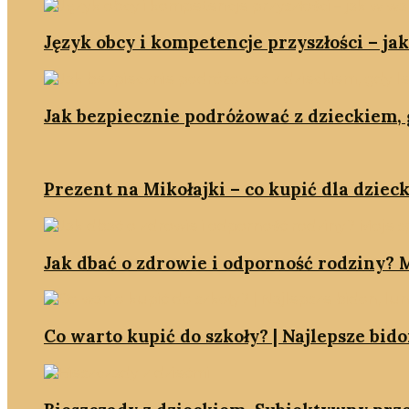
Język obcy i kompetencje przyszłości – ja
Jak bezpiecznie podróżować z dzieckiem, g
Prezent na Mikołajki – co kupić dla dzieck
Jak dbać o zdrowie i odporność rodziny? M
Co warto kupić do szkoły? | Najlepsze bid