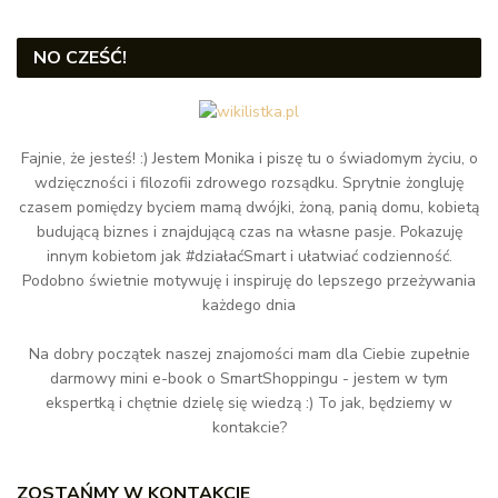
NO CZEŚĆ!
Fajnie, że jesteś! :) Jestem Monika i piszę tu o świadomym życiu, o
wdzięczności i filozofii zdrowego rozsądku. Sprytnie żongluję
czasem pomiędzy byciem mamą dwójki, żoną, panią domu, kobietą
budującą biznes i znajdującą czas na własne pasje. Pokazuję
innym kobietom jak #działaćSmart i ułatwiać codzienność.
Podobno świetnie motywuję i inspiruję do lepszego przeżywania
każdego dnia
Na dobry początek naszej znajomości mam dla Ciebie zupełnie
darmowy mini e-book o SmartShoppingu - jestem w tym
ekspertką i chętnie dzielę się wiedzą :) To jak, będziemy w
kontakcie?
ZOSTAŃMY W KONTAKCIE