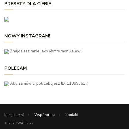
PRESETY DLA CIEBIE
NOWY INSTAGRAM!
Znajdziesz mnie jako @mrs.monikalew !
POLECAM
Aby zamówić, potrzebujesz ID: 11889361 :)
Kim jestem?
Współpraca
Kontakt
© 2020 Wikilistka