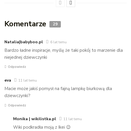
Komentarze
29
Natalia|babyboo.pl
6 lat temu
Bardzo ładne inspiracje, myślę że taki pokój to marzenie dla
niejednej dziewczynki
Odpowiedz
eva
11 lat temu
Macie może jakiś pomysł na fajną lampkę biurkową dla
dziewczynki?
Odpowiedz
Monika | wikilistka.pl
11 lat temu
Wiki podkradła moją z Ikei 😉