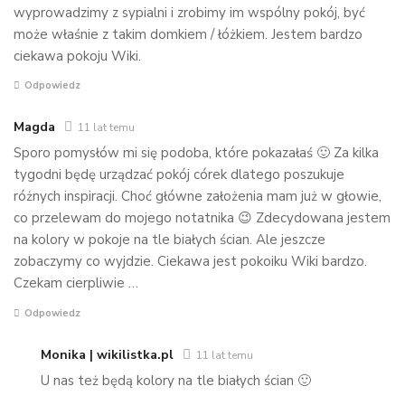
wyprowadzimy z sypialni i zrobimy im wspólny pokój, być
może właśnie z takim domkiem / łóżkiem. Jestem bardzo
ciekawa pokoju Wiki.
Odpowiedz
Magda
11 lat temu
Sporo pomysłów mi się podoba, które pokazałaś 🙂 Za kilka
tygodni będę urządzać pokój córek dlatego poszukuje
różnych inspiracji. Choć główne założenia mam już w głowie,
co przelewam do mojego notatnika 😉 Zdecydowana jestem
na kolory w pokoje na tle białych ścian. Ale jeszcze
zobaczymy co wyjdzie. Ciekawa jest pokoiku Wiki bardzo.
Czekam cierpliwie …
Odpowiedz
Monika | wikilistka.pl
11 lat temu
U nas też będą kolory na tle białych ścian 🙂