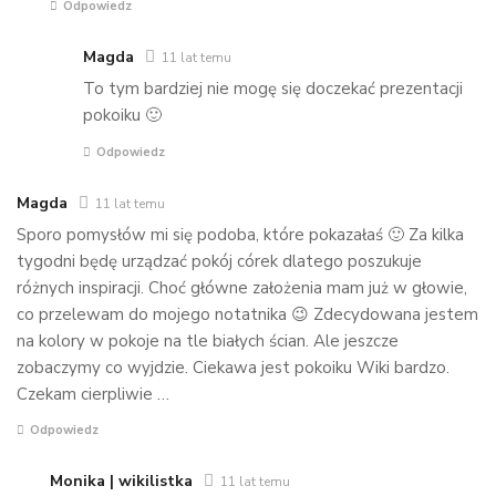
Odpowiedz
Magda
11 lat temu
To tym bardziej nie mogę się doczekać prezentacji
pokoiku 🙂
Odpowiedz
Magda
11 lat temu
Sporo pomysłów mi się podoba, które pokazałaś 🙂 Za kilka
tygodni będę urządzać pokój córek dlatego poszukuje
różnych inspiracji. Choć główne założenia mam już w głowie,
co przelewam do mojego notatnika 😉 Zdecydowana jestem
na kolory w pokoje na tle białych ścian. Ale jeszcze
zobaczymy co wyjdzie. Ciekawa jest pokoiku Wiki bardzo.
Czekam cierpliwie …
Odpowiedz
Monika | wikilistka
11 lat temu