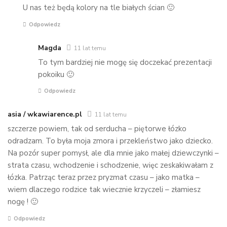
U nas też będą kolory na tle białych ścian 🙂
Odpowiedz
Magda
11 lat temu
To tym bardziej nie mogę się doczekać prezentacji
pokoiku 🙂
Odpowiedz
asia / wkawiarence.pl
11 lat temu
szczerze powiem, tak od serducha – piętorwe łózko
odradzam. To była moja zmora i przekleństwo jako dziecko.
Na pozór super pomysł, ale dla mnie jako małej dziewczynki –
strata czasu, wchodzenie i schodzenie, więc zeskakiwałam z
łózka. Patrząc teraz przez pryzmat czasu – jako matka –
wiem dlaczego rodzice tak wiecznie krzyczeli – złamiesz
nogę ! 🙂
Odpowiedz