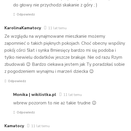
do głowy nie przychodzi skakanie z góry ; )
Odpowiedz
KarolinaKamatocy
11 lat temu
Ze względu na wynajmowane mieszkanie możemy
zapomnieć o takich pięknych pokojach. Choć obecny wspólny
pokój córci 5lat i synka 8miesięcy bardzo mi się podoba i
tylko niewielu dodatków jeszcze brakuje. Nie od razu Rzym
zbudowali 😉 Bardzo ciekawa jestem jak Ty poradziłaś sobie
z pogodzeniem wynajmu i marzeń dziecka 😉
Odpowiedz
Monika | wikilistka.pl
11 lat temu
wbrew pozorom to nie aż takie trudne 😉
Odpowiedz
Kamatocy
11 lat temu