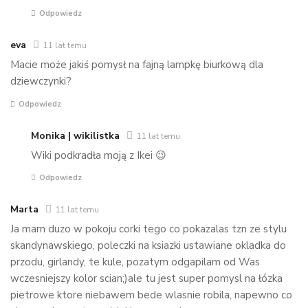
Odpowiedz
eva
11 lat temu
Macie może jakiś pomysł na fajną lampkę biurkową dla
dziewczynki?
Odpowiedz
Monika | wikilistka
11 lat temu
Wiki podkradła moją z Ikei 😉
Odpowiedz
Marta
11 lat temu
Ja mam duzo w pokoju corki tego co pokazalas tzn ze stylu
skandynawskiego, poleczki na ksiazki ustawiane okladka do
przodu, girlandy, te kule, pozatym odgapilam od Was
wczesniejszy kolor scian;)ale tu jest super pomysl na łózka
pietrowe ktore niebawem bede wlasnie robila, napewno co