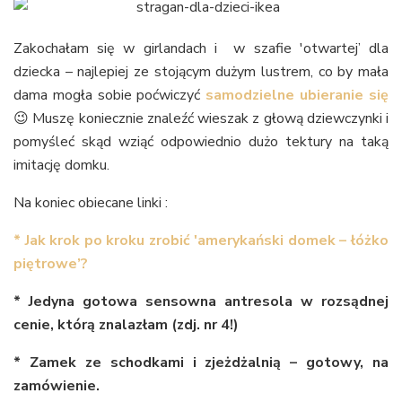
Zakochałam się w girlandach i w szafie 'otwartej’ dla
dziecka – najlepiej ze stojącym dużym lustrem, co by mała
dama mogła sobie poćwiczyć
samodzielne ubieranie się
😉 Muszę koniecznie znaleźć wieszak z głową dziewczynki i
pomyśleć skąd wziąć odpowiednio dużo tektury na taką
imitację domku.
Na koniec obiecane linki :
* Jak krok po kroku zrobić 'amerykański domek – łóżko
piętrowe’?
* Jedyna gotowa sensowna antresola w rozsądnej
cenie, którą znalazłam (zdj. nr 4!)
* Zamek ze schodkami i zjeżdżalnią – gotowy, na
zamówienie.