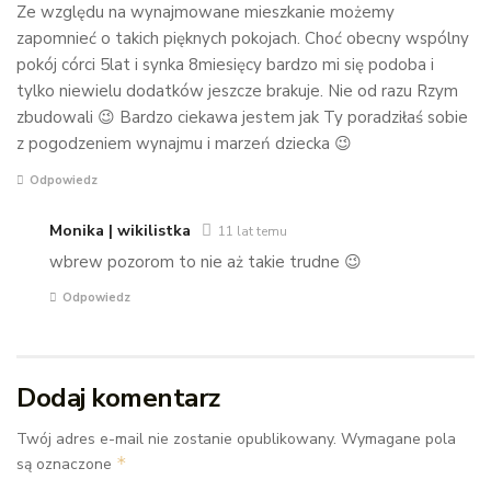
Ze względu na wynajmowane mieszkanie możemy
zapomnieć o takich pięknych pokojach. Choć obecny wspólny
pokój córci 5lat i synka 8miesięcy bardzo mi się podoba i
tylko niewielu dodatków jeszcze brakuje. Nie od razu Rzym
zbudowali 😉 Bardzo ciekawa jestem jak Ty poradziłaś sobie
z pogodzeniem wynajmu i marzeń dziecka 😉
Odpowiedz
Monika | wikilistka
11 lat temu
wbrew pozorom to nie aż takie trudne 😉
Odpowiedz
Dodaj komentarz
Twój adres e-mail nie zostanie opublikowany.
Wymagane pola
*
są oznaczone