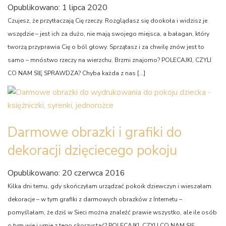
Opublikowano: 1 lipca 2020
Czujesz, że przytłaczają Cię rzeczy. Rozglądasz się dookoła i widzisz je
wszędzie – jest ich za dużo, nie mają swojego miejsca, a bałagan, który
tworzą przyprawia Cię o ból głowy. Sprzątasz i za chwilę znów jest to
samo – mnóstwo rzeczy na wierzchu. Brzmi znajomo? POLECAJKI, CZYLI
CO NAM SIĘ SPRAWDZA? Chyba każda z nas […]
Darmowe obrazki i grafiki do
dekoracji dzięciecego pokoju
Opublikowano: 20 czerwca 2016
Kilka dni temu, gdy skończyłam urządzać pokoik dziewczyn i wieszałam
dekoracje – w tym grafiki z darmowych obrazków z Internetu –
pomyślałam, że dziś w Sieci można znaleźć prawie wszystko, ale ile osób
o tym wie i umie z tego skorzystać? POLECAJKI, CZYLI CO NAM SIĘ