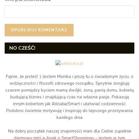
NO CZEŚĆ!
Fajnie, że jesteś! :) Jestem Monika i piszę tu o świadomym życiu, o
wdzięczności i filozofii zdrowego rozsądku. Sprytnie żongluję
czasem pomiędzy byciem mamą dwójki, żoną, panią domu, kobietą
budującą biznes i znajdującą czas na własne pasje. Pokazuję
innym kobietom jak #działaćSmart i ułatwiać codzienność.
Podobno świetnie motywuję i inspiruję do lepszego przeżywania
każdego dnia
Na dobry początek naszej znajomości mam dla Ciebie zupełnie
darmowy mini e-book o SmartShoppingu - jestem w tym