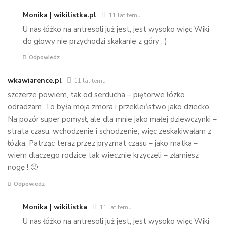
Monika | wikilistka.pl
11 lat temu
U nas łóżko na antresoli już jest, jest wysoko więc Wiki
do głowy nie przychodzi skakanie z góry ; )
Odpowiedz
wkawiarence.pl
11 lat temu
szczerze powiem, tak od serducha – piętorwe łózko
odradzam. To była moja zmora i przekleństwo jako dziecko.
Na pozór super pomysł, ale dla mnie jako małej dziewczynki –
strata czasu, wchodzenie i schodzenie, więc zeskakiwałam z
łózka. Patrząc teraz przez pryzmat czasu – jako matka –
wiem dlaczego rodzice tak wiecznie krzyczeli – złamiesz
nogę ! 🙂
Odpowiedz
Monika | wikilistka
11 lat temu
U nas łóżko na antresoli już jest, jest wysoko więc Wiki