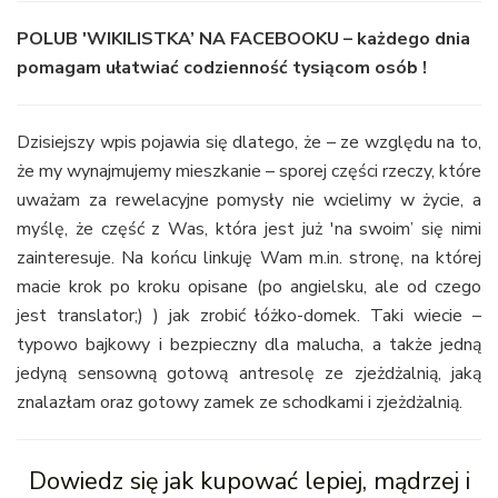
POLUB 'WIKILISTKA’ NA FACEBOOKU – każdego dnia
pomagam ułatwiać codzienność tysiącom osób !
Dzisiejszy wpis pojawia się dlatego, że – ze względu na to,
że my wynajmujemy mieszkanie – sporej części rzeczy, które
uważam za rewelacyjne pomysły nie wcielimy w życie, a
myślę, że część z Was, która jest już 'na swoim’ się nimi
zainteresuje. Na końcu linkuję Wam m.in. stronę, na której
macie krok po kroku opisane (po angielsku, ale od czego
jest translator;) ) jak zrobić łóżko-domek. Taki wiecie –
typowo bajkowy i bezpieczny dla malucha, a także jedną
jedyną sensowną gotową antresolę ze zjeżdżalnią, jaką
znalazłam oraz gotowy zamek ze schodkami i zjeżdżalnią.
Dowiedz się jak kupować lepiej, mądrzej i