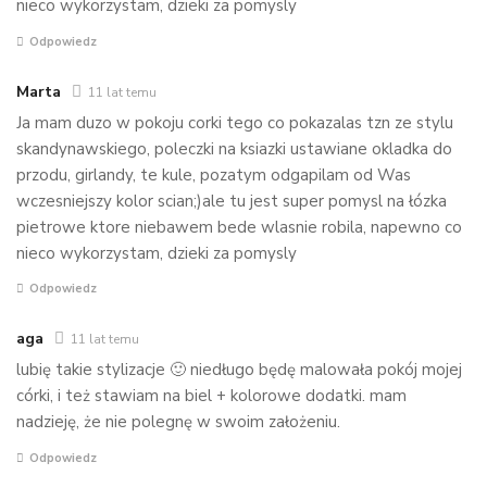
nieco wykorzystam, dzieki za pomysly
Odpowiedz
Marta
11 lat temu
Ja mam duzo w pokoju corki tego co pokazalas tzn ze stylu
skandynawskiego, poleczki na ksiazki ustawiane okladka do
przodu, girlandy, te kule, pozatym odgapilam od Was
wczesniejszy kolor scian;)ale tu jest super pomysl na łózka
pietrowe ktore niebawem bede wlasnie robila, napewno co
nieco wykorzystam, dzieki za pomysly
Odpowiedz
aga
11 lat temu
lubię takie stylizacje 🙂 niedługo będę malowała pokój mojej
córki, i też stawiam na biel + kolorowe dodatki. mam
nadzieję, że nie polegnę w swoim założeniu.
Odpowiedz