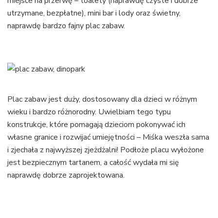
miejsce na przerwę – toalety (naprawdę czyste i dobrze
utrzymane, bezpłatne), mini bar i lody oraz świetny,
naprawdę bardzo fajny plac zabaw.
Plac zabaw jest duży, dostosowany dla dzieci w różnym
wieku i bardzo różnorodny. Uwielbiam tego typu
konstrukcje, które pomagają dzieciom pokonywać ich
własne granice i rozwijać umiejętności – Miśka weszła sama
i zjechała z najwyższej zjeżdżalni! Podłoże placu wyłożone
jest bezpiecznym tartanem, a całość wydała mi się
naprawdę dobrze zaprojektowana.