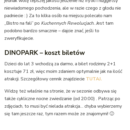
jednak wolę lepszej jakości jedzenie niż frytki i nuggetsy
niewiadomego pochodzenia, ale w razie czego z głodu nie
padniecie : ) Za to kilka osób na miejscu polecało nam
„Bistro na fali” po
Kuchennych Rewolucjach. J
est tam
podobno bardzo smacznie – dajcie znać, jeśli to
zweryfikujecie.
DINOPARK – koszt biletów
Dzieci do lat 3 wchodzą za darmo, a bilet rodzinny 2+1
kosztuje 71 zł, więc moim zdaniem optymalnie jak na ilość
atrakcji. Szczegółowy cennik znajdziecie
TUTAJ.
Widzę też właśnie na stronie, że w sezonie odbywa się
także cykliczne nocne zwiedzanie (od 20:00) . Patrząc po
zdjęciach, to musi być nielada atrakcja… chyba wybierzemy
się tam jeszcze raz, tym razem może ze znajomymi! 🙂