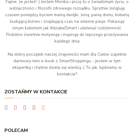
Fajnie, że jesteś! :) Jestem Monika i piszę tu o świadomym życiu, o
wdzięczności i filozofii zdrowego rozsądku. Sprytnie żongluję
czasem pomiędzy byciem mamą dwójki, żoną, panią domu, kobietą
budującą biznes i znajdującą czas na własne pasje. Pokazuję
innym kobietom jak #działaćSmart i ułatwiać codzienność.
Podobno świetnie motywuję i inspiruję do lepszego przeżywania
każdego dnia
Na dobry początek naszej znajomości mam dla Ciebie zupełnie
darmowy mini e-book o SmartShoppingu - jestem w tym
ekspertką i chętnie dzielę się wiedzą :) To jak, będziemy w
kontakcie?
ZOSTAŃMY W KONTAKCIE
POLECAM