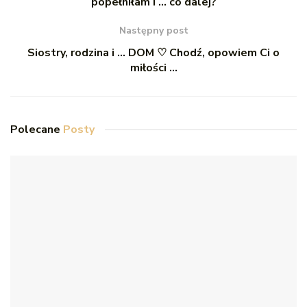
popełniłam i … co dalej?
Następny post
Siostry, rodzina i … DOM ♡ Chodź, opowiem Ci o
miłości …
Polecane
Posty