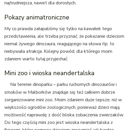
najtrudniejsza, nawet dla dorosłych.
Pokazy animatroniczne
My co prawda załapaliśmy się tylko na kawałek tego
przedstawienia, ale trzeba przyznać, że pokazanie dzieciom
niemal żywego dinozaura, reagującego na słowa itp. to
niebywała atrakcja. Kolejny powód, dla którego moim
zdaniem warto tutaj przyjechać.
Mini zoo i wioska neandertalska
Na terenie dinoparku – parku ruchomych dinozaurów i
smoków w Malborków znajduje się też całkiem dobrze
zorganizowane mini zoo. Moim zdaniem duże lepsze, niż w
większości ogrodów zoologicznych, ponieważ dzieci mają
możliwość naprawdę z dość bliska zobaczenia zwierzaków.
Do tego częścią mini zoo jest wioska neandertalska z
figurami, które pomogą dzieciom zrozumieć, jak bardzo