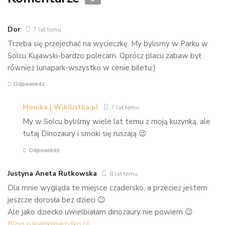
Dor
7 lat temu
Trzeba się przejechać na wycieczkę. My bylismy w Parku w
Solcu Kujawski-bardzo polecam. Oprócz placu zabaw był
również lunapark-wszystko w cenie biletu:)
Odpowiedz
Monika | Wikilistka.pl
7 lat temu
My w Solcu byliśmy wiele lat temu z moją kuzynką, ale
tutaj Dinozaury i smoki się ruszają 😉
Odpowiedz
Justyna Aneta Rutkowska
8 lat temu
Dla mnie wygląda te miejsce czadersko, a przecież jestem
jeszcze dorosła bez dzieci 😉
Ale jako dziecko uwielbiałam dinozaury nie powiem 😉
Blog sukienkiinietylko.pl