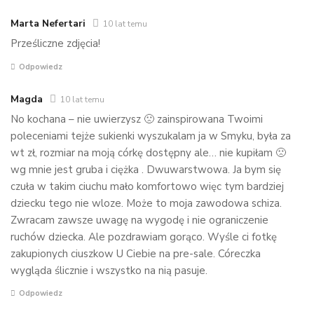
Marta Nefertari
10 lat temu
Prześliczne zdjęcia!
Odpowiedz
Magda
10 lat temu
No kochana – nie uwierzysz 🙁 zainspirowana Twoimi
poleceniami tejże sukienki wyszukalam ja w Smyku, była za
wt zł, rozmiar na moją córkę dostępny ale… nie kupiłam 🙁
wg mnie jest gruba i ciężka . Dwuwarstwowa. Ja bym się
czuła w takim ciuchu mało komfortowo więc tym bardziej
dziecku tego nie wloze. Może to moja zawodowa schiza.
Zwracam zawsze uwagę na wygodę i nie ograniczenie
ruchów dziecka. Ale pozdrawiam gorąco. Wyśle ci fotkę
zakupionych ciuszkow U Ciebie na pre-sale. Córeczka
wygląda ślicznie i wszystko na nią pasuje.
Odpowiedz