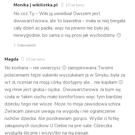
Monika | wikilistka.pl
10 lat temu
No coś Ty – Wiki ją uwielbia! Owszem jest
dwuwarstwowa, ale to bawełna – mała w niej biegała
cały dzień aż padła, więc na pewno nie było jej
niewygodnie, bo sama o nią prosi jak wychodzimy 🙂
Odpowiedz
Magda
10 lat temu
No kochana – nie uwierzysz 🙁 zainspirowana Twoimi
poleceniami tejże sukienki wyszukalam ja w Smyku, była za
wt zł, rozmiar na moją córkę dostępny ale… nie kupiłam 🙁
wg mnie jest gruba i ciężka . Dwuwarstwowa. Ja bym się
czuła w takim ciuchu mało komfortowo więc tym bardziej
dziecku tego nie wloze. Może to moja zawodowa schiza.
Zwracam zawsze uwagę na wygodę i nie ograniczenie
ruchów dziecka. Ale pozdrawiam gorąco. Wyśle ci fotkę
zakupionych ciuszkow U Ciebie na pre-sale. Córeczka
wygląda ślicznie i wszystko na nią pasuje.