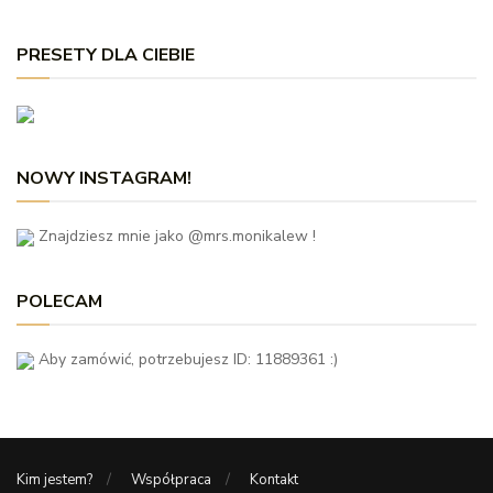
PRESETY DLA CIEBIE
NOWY INSTAGRAM!
Znajdziesz mnie jako @mrs.monikalew !
POLECAM
Aby zamówić, potrzebujesz ID: 11889361 :)
Kim jestem?
Współpraca
Kontakt