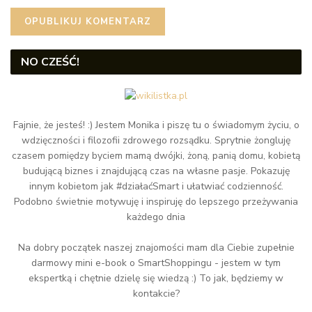
NO CZEŚĆ!
Fajnie, że jesteś! :) Jestem Monika i piszę tu o świadomym życiu, o
wdzięczności i filozofii zdrowego rozsądku. Sprytnie żongluję
czasem pomiędzy byciem mamą dwójki, żoną, panią domu, kobietą
budującą biznes i znajdującą czas na własne pasje. Pokazuję
innym kobietom jak #działaćSmart i ułatwiać codzienność.
Podobno świetnie motywuję i inspiruję do lepszego przeżywania
każdego dnia
Na dobry początek naszej znajomości mam dla Ciebie zupełnie
darmowy mini e-book o SmartShoppingu - jestem w tym
ekspertką i chętnie dzielę się wiedzą :) To jak, będziemy w
kontakcie?