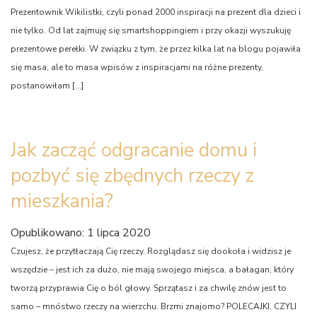
Prezentownik Wikilistki, czyli ponad 2000 inspiracji na prezent dla dzieci i
nie tylko. Od lat zajmuję się smartshoppingiem i przy okazji wyszukuję
prezentowe perełki. W związku z tym, że przez kilka lat na blogu pojawiła
się masa, ale to masa wpisów z inspiracjami na różne prezenty,
postanowiłam […]
Jak zacząć odgracanie domu i
pozbyć się zbędnych rzeczy z
mieszkania?
Opublikowano: 1 lipca 2020
Czujesz, że przytłaczają Cię rzeczy. Rozglądasz się dookoła i widzisz je
wszędzie – jest ich za dużo, nie mają swojego miejsca, a bałagan, który
tworzą przyprawia Cię o ból głowy. Sprzątasz i za chwilę znów jest to
samo – mnóstwo rzeczy na wierzchu. Brzmi znajomo? POLECAJKI, CZYLI