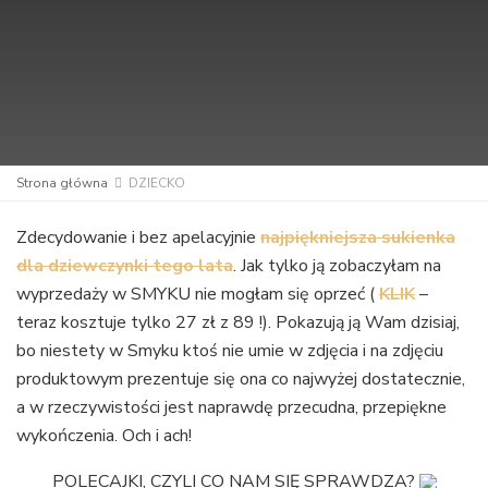
Strona główna
DZIECKO
Zdecydowanie i bez apelacyjnie
najpiękniejsza sukienka
dla dziewczynki tego lata
. Jak tylko ją zobaczyłam na
wyprzedaży w SMYKU nie mogłam się oprzeć (
KLIK
–
teraz kosztuje tylko 27 zł z 89 !). Pokazują ją Wam dzisiaj,
bo niestety w Smyku ktoś nie umie w zdjęcia i na zdjęciu
produktowym prezentuje się ona co najwyżej dostatecznie,
a w rzeczywistości jest naprawdę przecudna, przepiękne
wykończenia. Och i ach!
POLECAJKI, CZYLI CO NAM SIĘ SPRAWDZA?