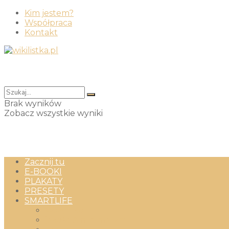
Kim jestem?
Współpraca
Kontakt
Brak wyników
Zobacz wszystkie wyniki
Zacznij tu
E-BOOKI
PLAKATY
PRESETY
SMARTLIFE
Wszystko
jakość & minimalizm