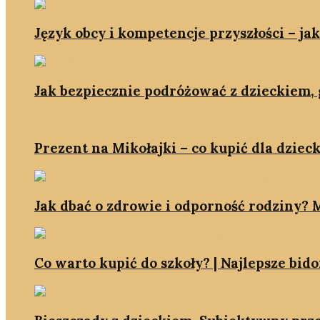
Język obcy i kompetencje przyszłości – ja
Jak bezpiecznie podróżować z dzieckiem, g
Prezent na Mikołajki – co kupić dla dzieck
Jak dbać o zdrowie i odporność rodziny? M
Co warto kupić do szkoły? | Najlepsze bid