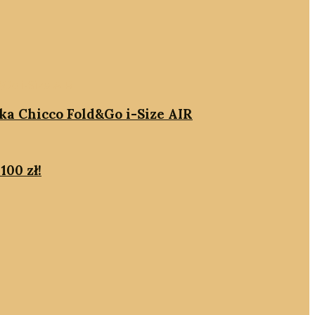
ika Chicco Fold&Go i-Size AIR
100 zł!