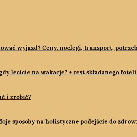
zować wyjazd? Ceny, noclegi, transport, potrz
dy lecicie na wakacje? + test składanego fotel
ć i zrobić?
oje sposoby na holistyczne podejście do zdrow