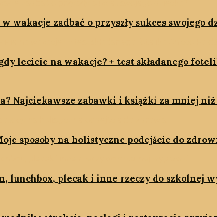
k w wakacje zadbać o przyszły sukces swojego d
dy lecicie na wakacje? + test składanego fotel
a? Najciekawsze zabawki i książki za mniej niż 
oje sposoby na holistyczne podejście do zdrow
on, lunchbox, plecak i inne rzeczy do szkolnej 