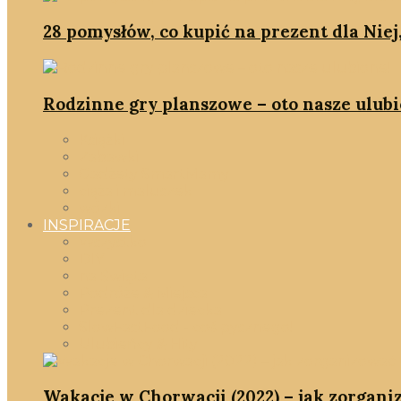
28 pomysłów, co kupić na prezent dla Niej
Rodzinne gry planszowe – oto nasze ulubi
Książki
Zabawki
Gadżety SmartMamy
ciąża i maluszek
wózki
INSPIRACJE
Wszystko
DIY
na Święta
Podróże & Miejsca
Prezent dla dziecka
SlowFastFood - coś pysznego!
Ulubieńcy & Hity
Wakacje w Chorwacji (2022) – jak zorgani