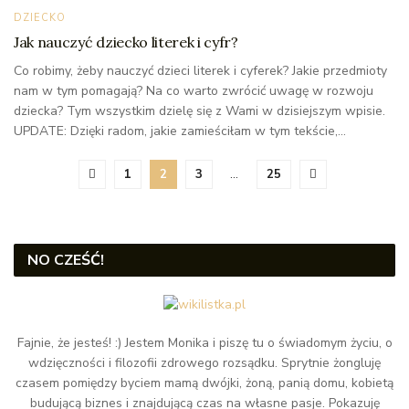
DZIECKO
Jak nauczyć dziecko literek i cyfr?
Co robimy, żeby nauczyć dzieci literek i cyferek? Jakie przedmioty
nam w tym pomagają? Na co warto zwrócić uwagę w rozwoju
dziecka? Tym wszystkim dzielę się z Wami w dzisiejszym wpisie.
UPDATE: Dzięki radom, jakie zamieściłam w tym tekście,...
1
2
3
…
25
NO CZEŚĆ!
Fajnie, że jesteś! :) Jestem Monika i piszę tu o świadomym życiu, o
wdzięczności i filozofii zdrowego rozsądku. Sprytnie żongluję
czasem pomiędzy byciem mamą dwójki, żoną, panią domu, kobietą
budującą biznes i znajdującą czas na własne pasje. Pokazuję