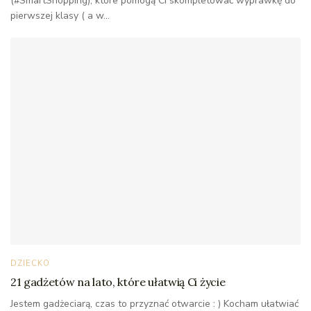
(#SmartShopping), które pomogą Ci skompletować wyprawkę do
pierwszej klasy ( a w...
DZIECKO
21 gadżetów na lato, które ułatwią Ci życie
Jestem gadżeciarą, czas to przyznać otwarcie : ) Kocham ułatwiać