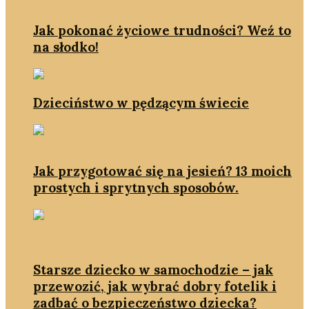
Jak pokonać życiowe trudności? Weź to
na słodko!
Dzieciństwo w pędzącym świecie
Jak przygotować się na jesień? 13 moich
prostych i sprytnych sposobów.
Starsze dziecko w samochodzie – jak
przewozić, jak wybrać dobry fotelik i
zadbać o bezpieczeństwo dziecka?