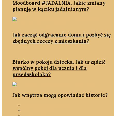
Moodboard #JADALNIA. Jakie zmiany
planuję w kąciku jadalnianym?
Jak zacząć odgracanie domu i pozbyć się
zbędnych rzeczy z mieszkania?
Biurko w pokoju dziecka. Jak urządzić
wspólny pokój dla ucznia i dla
przedszkolaka?
Jak wnętrza mogą opowiadać historie?
funkcjonalne wnętrze
homestanging
pokój dziecka