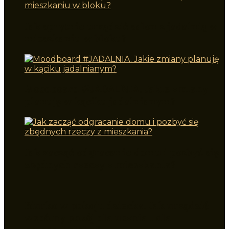
Jak sprytnie urządzić salon z jadalnią w
mieszkaniu w bloku?
Moodboard #JADALNIA. Jakie zmiany
planuję w kąciku jadalnianym?
Jak zacząć odgracanie domu i pozbyć się
zbędnych rzeczy z mieszkania?
Biurko w pokoju dziecka. Jak urządzić
wspólny pokój dla ucznia i dla