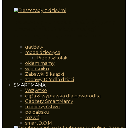
Bieszczady z dzieckiem. Subiektywny
przewodnik : atrakcje, noclegi i
restauracje przyjazne rodzinom
gadżety
moda dziecięca
Przedszkolak
okiem mamy
w pokoiku
Zabawki & książki
zabawy DIY dla dzieci
SMARTMAMA
Wszystko
ciąża & wyprawka dla noworodka
Gadżety SmartMamy
macierzyństwo
po babsku
rozwój
smartD.O.M