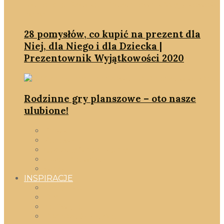
28 pomysłów, co kupić na prezent dla
Niej, dla Niego i dla Dziecka |
Prezentownik Wyjątkowości 2020
Rodzinne gry planszowe – oto nasze
ulubione!
Książki
Zabawki
Gadżety SmartMamy
ciąża i maluszek
wózki
INSPIRACJE
Wszystko
DIY
na Święta
Podróże & Miejsca