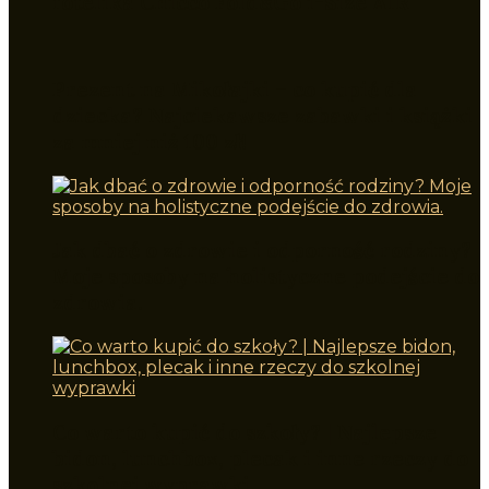
fotelika Chicco Fold&Go i-Size AIR
Prezent na Mikołajki – co kupić dla
dziecka? Najciekawsze zabawki i książki
za mniej niż 100 zł!
Jak dbać o zdrowie i odporność rodziny?
Moje sposoby na holistyczne podejście do
zdrowia.
Co warto kupić do szkoły? | Najlepsze
bidon, lunchbox, plecak i inne rzeczy do
szkolnej wyprawki