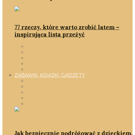
77 rzeczy, które warto zrobić latem –
inspirująca lista przeżyć
ciąża & wyprawka dla noworodka
macierzyństwo
po babsku
rozwój
smartD.O.M
ZABAWKI, KSIĄŻKI, GADŻETY
Wszystko
ciąża i maluszek
Gadżety SmartMamy
Książki
Zabawki
Jak bezpiecznie podróżować z dzieckiem,