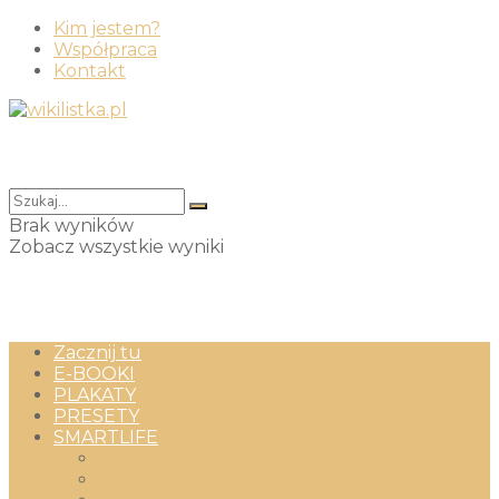
Kim jestem?
Współpraca
Kontakt
Brak wyników
Zobacz wszystkie wyniki
Zacznij tu
E-BOOKI
PLAKATY
PRESETY
SMARTLIFE
Wszystko
jakość & minimalizm