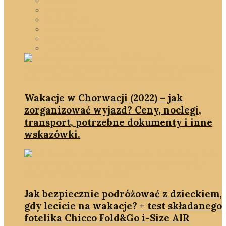
rodzina
slowlife
smartDOM
smartshopping
we wnętrzach
zmień myślenie
Wakacje w Chorwacji (2022) – jak
zorganizować wyjazd? Ceny, noclegi,
transport, potrzebne dokumenty i inne
wskazówki.
Jak bezpiecznie podróżować z dzieckiem,
gdy lecicie na wakacje? + test składanego
fotelika Chicco Fold&Go i-Size AIR