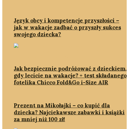
Język obcy i kompetencje przyszłości –
jak w wakacje zadbać o przyszły sukces
swojego dziecka?
Jak bezpiecznie podróżować z dzieckiem,
gdy lecicie na wakacje? + test składanego
fotelika Chicco Fold&Go i-Size AIR
Prezent na Mikołajki – co kupić dla
dziecka? Najciekawsze zabawki i książki
za mniej niż 100 zł!