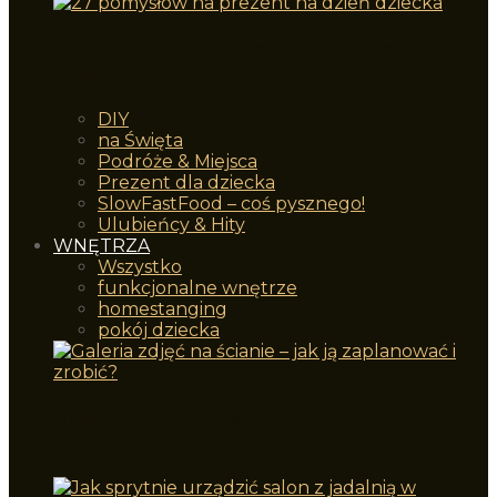
Niezabawkowe prezenty na dzień
dziecka
DIY
na Święta
Podróże & Miejsca
Prezent dla dziecka
SlowFastFood – coś pysznego!
Ulubieńcy & Hity
WNĘTRZA
Wszystko
funkcjonalne wnętrze
homestanging
pokój dziecka
Galeria zdjęć na ścianie – jak ją
zaplanować i zrobić?