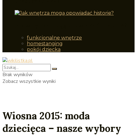
przedszkolaka?
Jak wnętrza mogą opowiadać historie?
funkcjonalne wnętrze
homestanging
pokój dziecka
Brak wyników
Zobacz wszystkie wyniki
Wiosna 2015: moda
dziecięca – nasze wybory