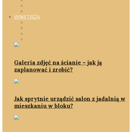
Prezent dla dziecka
SlowFastFood – coś pysznego!
Ulubieńcy & Hity
WNĘTRZA
Wszystko
funkcjonalne wnętrze
homestanging
pokój dziecka
Galeria zdjęć na ścianie – jak ją
zaplanować i zrobić?
Jak sprytnie urządzić salon z jadalnią w
mieszkaniu w bloku?