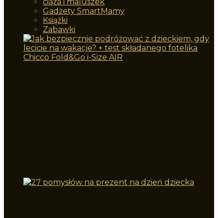
ciąża i maluszek
Gadżety SmartMamy
Książki
Zabawki
Jak bezpiecznie podróżować z dzieckiem,
gdy lecicie na wakacje? + test składanego
fotelika Chicco Fold&Go i-Size AIR
Prezent na Mikołajki – co kupić dla
dziecka? Najciekawsze zabawki i książki
za mniej niż 100 zł!
Niezabawkowe prezenty na dzień
dziecka