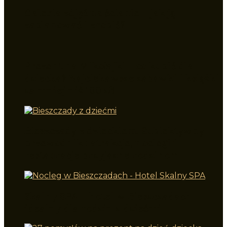
Galeria zdjęć na ścianie – jak ją
zaplanować i zrobić?
Prezent na Mikołajki – co kupić dla
dziecka? Najciekawsze zabawki i książki
za mniej niż 100 zł!
Bieszczady z dzieckiem. Subiektywny
przewodnik : atrakcje, noclegi i
restauracje przyjazne rodzinom
Skalny SPA – hotel w Bieszczadach
idealny dla rodzin z dziećmi