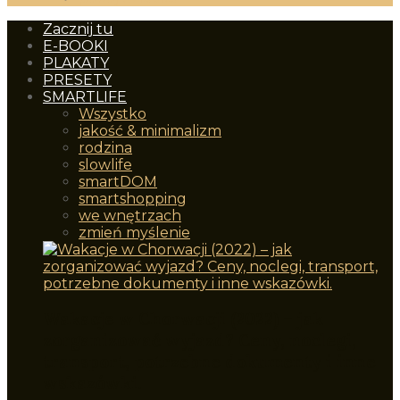
Zacznij tu
E-BOOKI
PLAKATY
PRESETY
SMARTLIFE
Wszystko
jakość & minimalizm
rodzina
slowlife
smartDOM
smartshopping
we wnętrzach
zmień myślenie
Wakacje w Chorwacji (2022) – jak
zorganizować wyjazd? Ceny, noclegi,
transport, potrzebne dokumenty i inne
wskazówki.