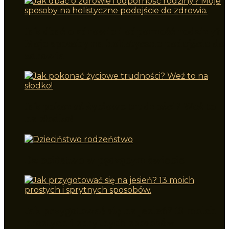
Jak dbać o zdrowie i odporność rodziny?
Moje sposoby na holistyczne podejście do
zdrowia.
Jak pokonać życiowe trudności? Weź to
na słodko!
Dzieciństwo w pędzącym świecie
Jak przygotować się na jesień? 13 moich
prostych i sprytnych sposobów.