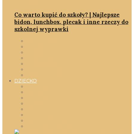
Co warto kupić do szkoły? | Najlepsze
bidon, lunchbox, plecak i inne rzeczy do
szkolnej wyprawki
jakość & minimalizm
rodzina
slowlife
smartDOM
smartshopping
we wnętrzach
zmień myślenie
DZIECKO
Wszystko
gadżety
moda dziecięca
okiem mamy
szkoła
w pokoiku
Zabawki & książki
zabawy DIY dla dzieci