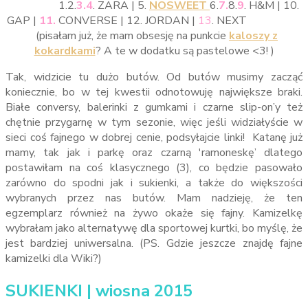
1.2.
3.
4
. ZARA | 5.
NOSWEET
6.
7.
8.
9
. H&M | 10.
GAP |
11.
CONVERSE | 12. JORDAN |
13
. NEXT
(pisałam już, że mam obsesję na punkcie
kaloszy z
kokardkami
? A te w dodatku są pastelowe <3! )
Tak, widzicie tu dużo butów. Od butów musimy zacząć
koniecznie, bo w tej kwestii odnotowuję największe braki.
Białe conversy, balerinki z gumkami i czarne slip-on’y też
chętnie przygarnę w tym sezonie, więc jeśli widziałyście w
sieci coś fajnego w dobrej cenie, podsyłajcie linki! Katanę już
mamy, tak jak i parkę oraz czarną 'ramoneskę’ dlatego
postawiłam na coś klasycznego (3), co będzie pasowało
zarówno do spodni jak i sukienki, a także do większości
wybranych przez nas butów. Mam nadzieję, że ten
egzemplarz również na żywo okaże się fajny. Kamizelkę
wybrałam jako alternatywę dla sportowej kurtki, bo myślę, że
jest bardziej uniwersalna. (PS. Gdzie jeszcze znajdę fajne
kamizelki dla Wiki?)
SUKIENKI | wiosna 2015