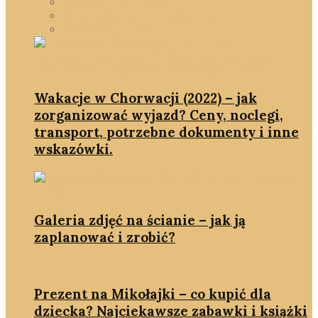
Prezent dla dziecka
SlowFastFood - coś pysznego!
Ulubieńcy & Hity
Wakacje w Chorwacji (2022) – jak
zorganizować wyjazd? Ceny, noclegi,
transport, potrzebne dokumenty i inne
wskazówki.
Galeria zdjęć na ścianie – jak ją
zaplanować i zrobić?
Prezent na Mikołajki – co kupić dla
dziecka? Najciekawsze zabawki i książki