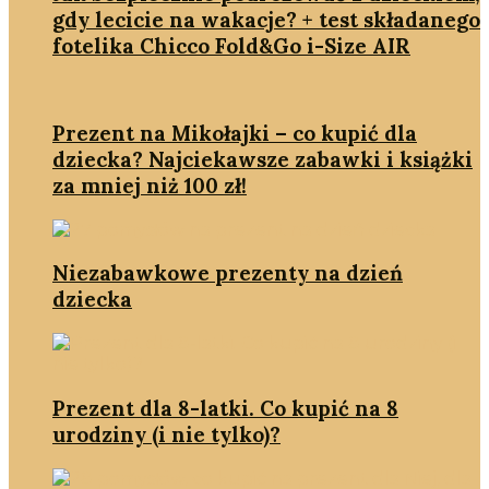
gdy lecicie na wakacje? + test składanego
fotelika Chicco Fold&Go i-Size AIR
Prezent na Mikołajki – co kupić dla
dziecka? Najciekawsze zabawki i książki
za mniej niż 100 zł!
Niezabawkowe prezenty na dzień
dziecka
Prezent dla 8-latki. Co kupić na 8
urodziny (i nie tylko)?