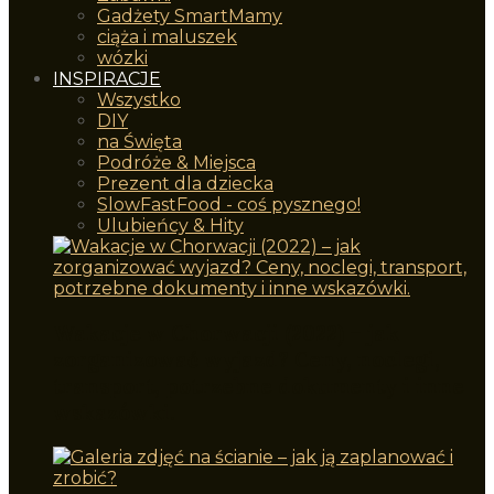
Gadżety SmartMamy
ciąża i maluszek
wózki
INSPIRACJE
Wszystko
DIY
na Święta
Podróże & Miejsca
Prezent dla dziecka
SlowFastFood - coś pysznego!
Ulubieńcy & Hity
Wakacje w Chorwacji (2022) – jak
zorganizować wyjazd? Ceny, noclegi,
transport, potrzebne dokumenty i inne
wskazówki.