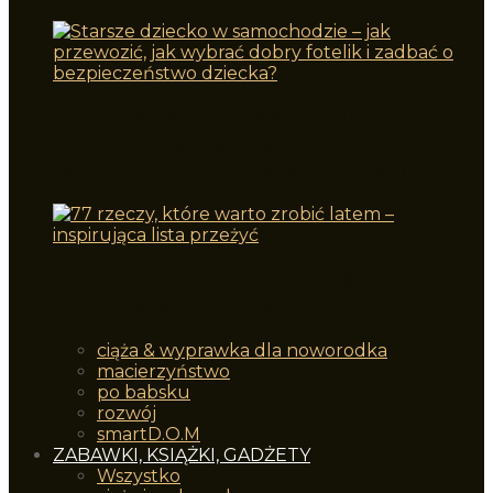
Starsze dziecko w samochodzie – jak
przewozić, jak wybrać dobry fotelik i
zadbać o bezpieczeństwo dziecka?
77 rzeczy, które warto zrobić latem –
inspirująca lista przeżyć
ciąża & wyprawka dla noworodka
macierzyństwo
po babsku
rozwój
smartD.O.M
ZABAWKI, KSIĄŻKI, GADŻETY
Wszystko