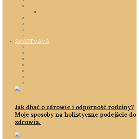
gadżety
moda dziecięca
Przedszkolak
okiem mamy
w pokoiku
Zabawki & książki
zabawy DIY dla dzieci
SMARTMAMA
Wszystko
ciąża & wyprawka dla noworodka
Gadżety SmartMamy
macierzyństwo
po babsku
rozwój
smartD.O.M
Jak dbać o zdrowie i odporność rodziny?
Moje sposoby na holistyczne podejście do
zdrowia.