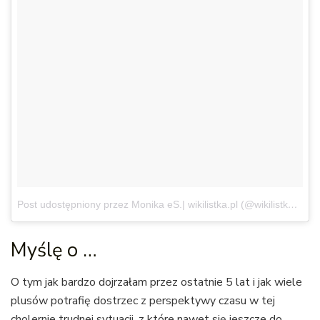
Post udostępniony przez Monika eS.| wikilistka.pl (@wikilistka)
15 K
Myślę o …
O tym jak bardzo dojrzałam przez ostatnie 5 lat i jak wiele
plusów potrafię dostrzec z perspektywy czasu w tej
cholernie trudnej sytuacji, z które nawet się jeszcze do