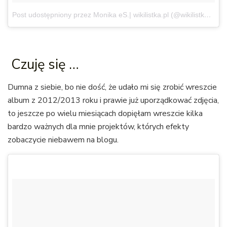
Post udostępniony przez Monika eS.| wikilistka.pl (@wikilistka)
9 Kw
Czuję się …
Dumna z siebie, bo nie dość, że udało mi się zrobić wreszcie
album z 2012/2013 roku i prawie już uporządkować zdjęcia,
to jeszcze po wielu miesiącach dopięłam wreszcie kilka
bardzo ważnych dla mnie projektów, których efekty
zobaczycie niebawem na blogu.