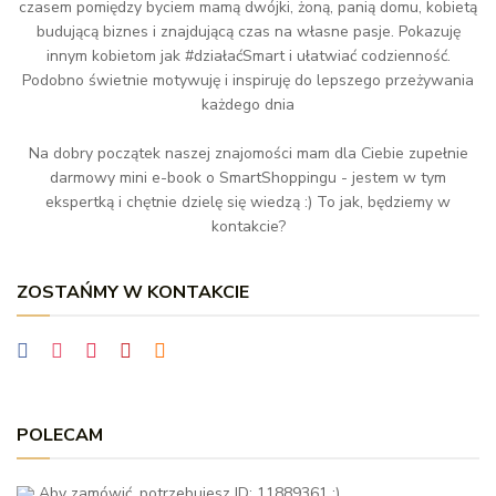
czasem pomiędzy byciem mamą dwójki, żoną, panią domu, kobietą
budującą biznes i znajdującą czas na własne pasje. Pokazuję
innym kobietom jak #działaćSmart i ułatwiać codzienność.
Podobno świetnie motywuję i inspiruję do lepszego przeżywania
każdego dnia
Na dobry początek naszej znajomości mam dla Ciebie zupełnie
darmowy mini e-book o SmartShoppingu - jestem w tym
ekspertką i chętnie dzielę się wiedzą :) To jak, będziemy w
kontakcie?
ZOSTAŃMY W KONTAKCIE
POLECAM
Aby zamówić, potrzebujesz ID: 11889361 :)