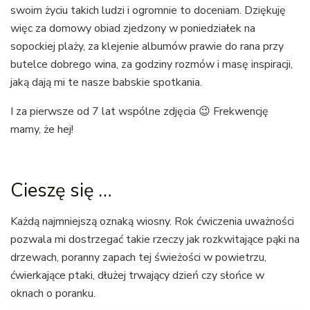
swoim życiu takich ludzi i ogromnie to doceniam. Dziękuję
więc za domowy obiad zjedzony w poniedziałek na
sopockiej plaży, za klejenie albumów prawie do rana przy
butelce dobrego wina, za godziny rozmów i masę inspiracji,
jaką dają mi te nasze babskie spotkania.
I za pierwsze od 7 lat wspólne zdjęcia 😉 Frekwencję
mamy, że hej!
Cieszę się …
Każdą najmniejszą oznaką wiosny. Rok ćwiczenia uważności
pozwala mi dostrzegać takie rzeczy jak rozkwitające pąki na
drzewach, poranny zapach tej świeżości w powietrzu,
ćwierkające ptaki, dłużej trwający dzień czy słońce w
oknach o poranku.