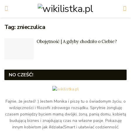
Tag:
znieczulica
Obojętność | A gdyby chodziło o Ciebie?
NO CZEŚĆ!
Fajnie, że jesteś! :) Jestem Monika i piszę tu o świadomym życiu, o
wdzięczności i filozofii zdrowego rozsądku. Sprytnie żongluję
czasem pomiędzy byciem mamą dwójki, żoną, panią domu, kobietą
budującą biznes i znajdującą czas na własne pasje. Pokazuję
innym kobietom jak #działaćSmart i ułatwiać codzienność.