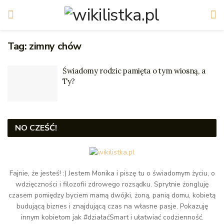
Tag:
zimny chów
Świadomy rodzic pamięta o tym wiosną, a
Ty?
NO CZEŚĆ!
Fajnie, że jesteś! :) Jestem Monika i piszę tu o świadomym życiu, o
wdzięczności i filozofii zdrowego rozsądku. Sprytnie żongluję
czasem pomiędzy byciem mamą dwójki, żoną, panią domu, kobietą
budującą biznes i znajdującą czas na własne pasje. Pokazuję
innym kobietom jak #działaćSmart i ułatwiać codzienność.