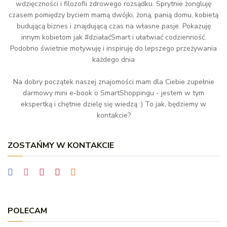
wdzięczności i filozofii zdrowego rozsądku. Sprytnie żongluję
czasem pomiędzy byciem mamą dwójki, żoną, panią domu, kobietą
budującą biznes i znajdującą czas na własne pasje. Pokazuję
innym kobietom jak #działaćSmart i ułatwiać codzienność.
Podobno świetnie motywuję i inspiruję do lepszego przeżywania
każdego dnia
Na dobry początek naszej znajomości mam dla Ciebie zupełnie
darmowy mini e-book o SmartShoppingu - jestem w tym
ekspertką i chętnie dzielę się wiedzą :) To jak, będziemy w
kontakcie?
ZOSTAŃMY W KONTAKCIE
POLECAM