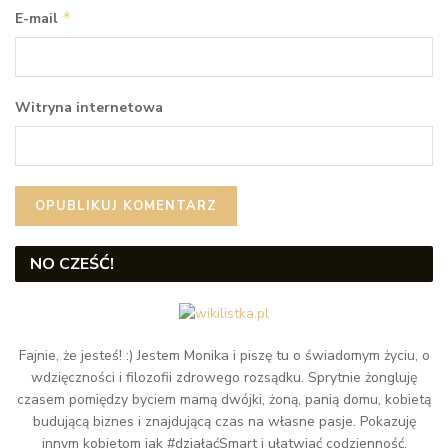
*
E-mail
Witryna internetowa
NO CZEŚĆ!
Fajnie, że jesteś! :) Jestem Monika i piszę tu o świadomym życiu, o
wdzięczności i filozofii zdrowego rozsądku. Sprytnie żongluję
czasem pomiędzy byciem mamą dwójki, żoną, panią domu, kobietą
budującą biznes i znajdującą czas na własne pasje. Pokazuję
innym kobietom jak #działaćSmart i ułatwiać codzienność.