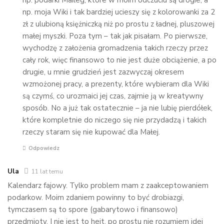
np. moja Wiki i tak bardziej ucieszy się z kolorowanki za 2
zł z ulubioną księżniczką niż po prostu z ładnej, pluszowej
małej myszki. Poza tym – tak jak pisałam. Po pierwsze,
wychodzę z założenia gromadzenia takich rzeczy przez
cały rok, więc finansowo to nie jest duże obciążenie, a po
drugie, u mnie grudzień jest zazwyczaj okresem
wzmożonej pracy, a prezenty, które wybieram dla Wiki
są czymś, co urozmaici jej czas, zajmie ją w kreatywny
sposób. No a już tak ostatecznie – ja nie lubię pierdółek,
które kompletnie do niczego się nie przydadzą i takich
rzeczy staram się nie kupować dla Małej.
Odpowiedz
Ula
11 lat temu
Kalendarz fajowy. Tylko problem mam z zaakceptowaniem
podarkow. Moim zdaniem powinny to być drobiazgi,
tymczasem są to spore (gabarytowo i finansowo)
przedmioty. I nie jest to hejt, po prostu nie rozumiem idei