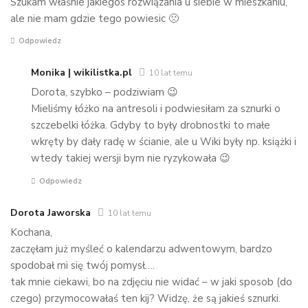
Szukam właśnie jakiegos rozwiązania u siebie w mieszkaniu,
ale nie mam gdzie tego powiesic 🙁
Odpowiedz
Monika | wikilistka.pl
10 lat temu
Dorota, szybko – podziwiam 😉
Mieliśmy łóżko na antresoli i podwiesiłam za sznurki o
szczebelki łóżka. Gdyby to były drobnostki to małe
wkręty by dały radę w ścianie, ale u Wiki były np. książki i
wtedy takiej wersji bym nie ryzykowała 😉
Odpowiedz
Dorota Jaworska
10 lat temu
Kochana,
zaczęłam już myśleć o kalendarzu adwentowym, bardzo
spodobał mi się twój pomysł….
tak mnie ciekawi, bo na zdjęciu nie widać – w jaki sposob (do
czego) przymocowałaś ten kij? Widzę, że są jakieś sznurki.