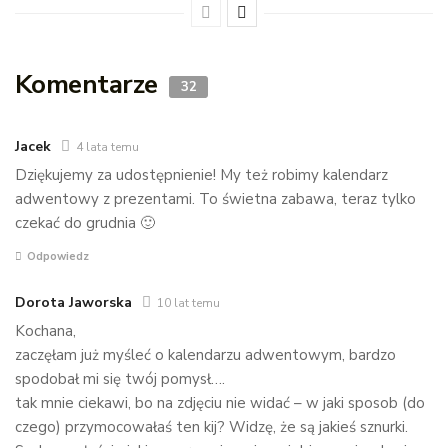
Komentarze
32
Jacek
4 lata temu
Dziękujemy za udostępnienie! My też robimy kalendarz
adwentowy z prezentami. To świetna zabawa, teraz tylko
czekać do grudnia 🙂
Odpowiedz
Dorota Jaworska
10 lat temu
Kochana,
zaczęłam już myśleć o kalendarzu adwentowym, bardzo
spodobał mi się twój pomysł….
tak mnie ciekawi, bo na zdjęciu nie widać – w jaki sposob (do
czego) przymocowałaś ten kij? Widzę, że są jakieś sznurki.