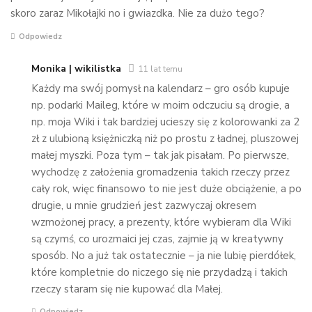
skoro zaraz Mikołajki no i gwiazdka. Nie za dużo tego?
Odpowiedz
Monika | wikilistka
11 lat temu
Każdy ma swój pomysł na kalendarz – gro osób kupuje
np. podarki Maileg, które w moim odczuciu są drogie, a
np. moja Wiki i tak bardziej ucieszy się z kolorowanki za 2
zł z ulubioną księżniczką niż po prostu z ładnej, pluszowej
małej myszki. Poza tym – tak jak pisałam. Po pierwsze,
wychodzę z założenia gromadzenia takich rzeczy przez
cały rok, więc finansowo to nie jest duże obciążenie, a po
drugie, u mnie grudzień jest zazwyczaj okresem
wzmożonej pracy, a prezenty, które wybieram dla Wiki
są czymś, co urozmaici jej czas, zajmie ją w kreatywny
sposób. No a już tak ostatecznie – ja nie lubię pierdółek,
które kompletnie do niczego się nie przydadzą i takich
rzeczy staram się nie kupować dla Małej.
Odpowiedz