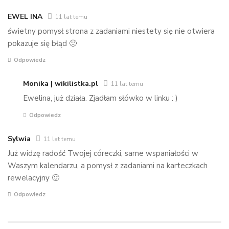
EWEL INA
11 lat temu
świetny pomysł strona z zadaniami niestety się nie otwiera
pokazuje się błąd 🙂
Odpowiedz
Monika | wikilistka.pl
11 lat temu
Ewelina, już działa. Zjadłam słówko w linku : )
Odpowiedz
Sylwia
11 lat temu
Już widzę radość Twojej córeczki, same wspaniałości w
Waszym kalendarzu, a pomysł z zadaniami na karteczkach
rewelacyjny 🙂
Odpowiedz