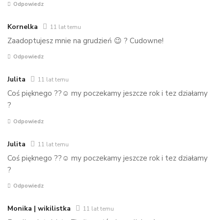
Odpowiedz
Kornelka
11 lat temu
Zaadoptujesz mnie na grudzień 😉 ? Cudowne!
Odpowiedz
Julita
11 lat temu
Coś pięknego ??☺ my poczekamy jeszcze rok i tez działamy
?
Odpowiedz
Julita
11 lat temu
Coś pięknego ??☺ my poczekamy jeszcze rok i tez działamy
?
Odpowiedz
Monika | wikilistka
11 lat temu