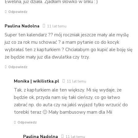
Ewelina, już działa. Zjadłam słówko w linku : )
Odpowiedz
Paulina Nadolna
11 lat temu
Super ten kalendarz ?? mój roczniak jeszcze mały ale myślę
juz co za rok mu schować ? a mam pytanie co do kocyk
wybrałaś ten z kapturkiem ? Chciałabym go kupić ale boję się
że będzie mały juz dla dwulatka czy trzy.
Odpowiedz
Monika | wikilistka.pl
11 lat temu
Tak, z kapturkiem ale ten większy. Mi się wydaje, że
będzie ok, przyda nam się taki cieńszy, co go łatwo
zabrać np. do auta czy na jakiś wyjazd tylko wrzucić do
torebki teraz 🙂 Mały bambusowy mam dla Mii
Odpowiedz
Paulina Nadolna
11 lat temu