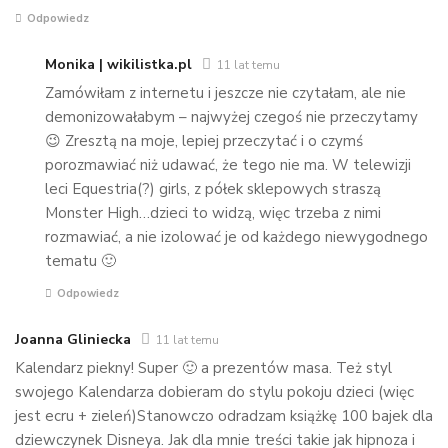
Odpowiedz
Monika | wikilistka.pl
11 lat temu
Zamówiłam z internetu i jeszcze nie czytałam, ale nie
demonizowałabym – najwyżej czegoś nie przeczytamy
😉 Zresztą na moje, lepiej przeczytać i o czymś
porozmawiać niż udawać, że tego nie ma. W telewizji
leci Equestria(?) girls, z półek sklepowych straszą
Monster High…dzieci to widzą, więc trzeba z nimi
rozmawiać, a nie izolować je od każdego niewygodnego
tematu 🙂
Odpowiedz
Joanna Gliniecka
11 lat temu
Kalendarz piekny! Super 🙂 a prezentów masa. Też styl
swojego Kalendarza dobieram do stylu pokoju dzieci (więc
jest ecru + zieleń)Stanowczo odradzam książkę 100 bajek dla
dziewczynek Disneya. Jak dla mnie treści takie jak hipnoza i