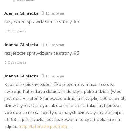
Joanna Gliniecka
11 lat temu
raz jeszcze sprawdziłam te strony. 65
Odpowiedz
Joanna Gliniecka
11 lat temu
raz jeszcze sprawdziłam te strony. 65
Odpowiedz
Joanna Gliniecka
11 lat temu
Kalendarz piekny! Super 🙂 a prezentów masa. Też styl
swojego Kalendarza dobieram do stylu pokoju dzieci (więc
jest ecru + zieleń)Stanowczo odradzam książkę 100 bajek dla
dziewczynek Disneya. Jak dla mnie treści takie jak hipnoza i
voo doo to nie sa teksty dla małych dziewczynek. Zerknij na
str 89, a jesli książka jest spakowana, to cytat pokazuję na
zdjęciu
http://latorosle.pl/strefa-
…