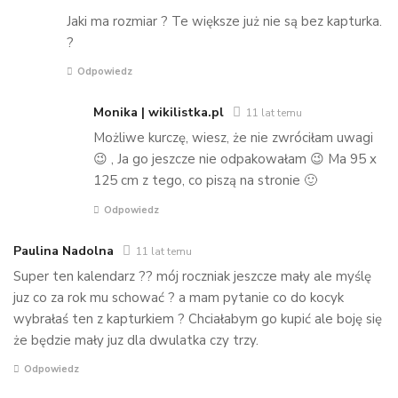
Jaki ma rozmiar ? Te większe już nie są bez kapturka.
?
Odpowiedz
Monika | wikilistka.pl
11 lat temu
Możliwe kurczę, wiesz, że nie zwróciłam uwagi
😉 , Ja go jeszcze nie odpakowałam 😉 Ma 95 x
125 cm z tego, co piszą na stronie 🙂
Odpowiedz
Paulina Nadolna
11 lat temu
Super ten kalendarz ?? mój roczniak jeszcze mały ale myślę
juz co za rok mu schować ? a mam pytanie co do kocyk
wybrałaś ten z kapturkiem ? Chciałabym go kupić ale boję się
że będzie mały juz dla dwulatka czy trzy.
Odpowiedz