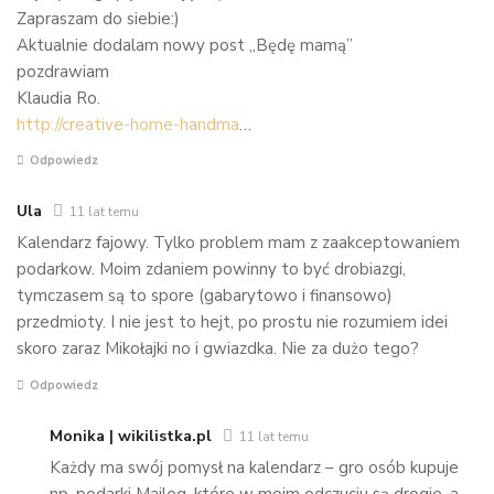
Zapraszam do siebie:)
Aktualnie dodalam nowy post „Będę mamą”
pozdrawiam
Klaudia Ro.
http://creative-home-handma
…
Odpowiedz
Ula
11 lat temu
Kalendarz fajowy. Tylko problem mam z zaakceptowaniem
podarkow. Moim zdaniem powinny to być drobiazgi,
tymczasem są to spore (gabarytowo i finansowo)
przedmioty. I nie jest to hejt, po prostu nie rozumiem idei
skoro zaraz Mikołajki no i gwiazdka. Nie za dużo tego?
Odpowiedz
Monika | wikilistka.pl
11 lat temu
Każdy ma swój pomysł na kalendarz – gro osób kupuje
np. podarki Maileg, które w moim odczuciu są drogie, a