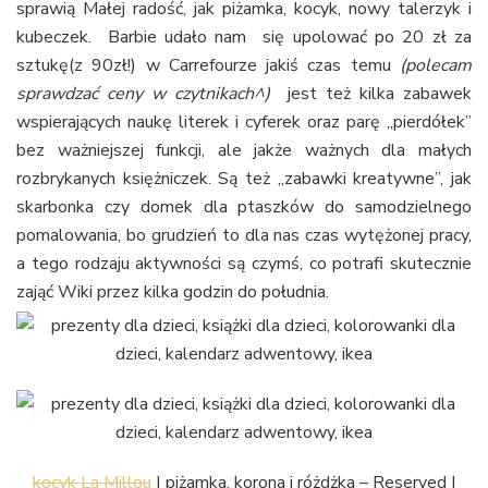
sprawią Małej radość, jak piżamka, kocyk, nowy talerzyk i
kubeczek. Barbie udało nam się upolować po 20 zł za
sztukę(z 90zł!) w Carrefourze jakiś czas temu
(polecam
sprawdzać ceny w czytnikach^)
jest też kilka zabawek
wspierających naukę literek i cyferek oraz parę „pierdółek”
bez ważniejszej funkcji, ale jakże ważnych dla małych
rozbrykanych księżniczek. Są też „zabawki kreatywne”, jak
skarbonka czy domek dla ptaszków do samodzielnego
pomalowania, bo grudzień to dla nas czas wytężonej pracy,
a tego rodzaju aktywności są czymś, co potrafi skutecznie
zająć Wiki przez kilka godzin do południa.
kocyk La Millou
| piżamka, korona i różdżka – Reserved |