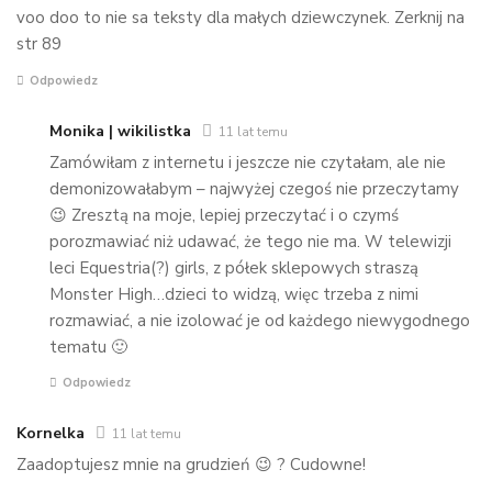
voo doo to nie sa teksty dla małych dziewczynek. Zerknij na
str 89
Odpowiedz
Monika | wikilistka
11 lat temu
Zamówiłam z internetu i jeszcze nie czytałam, ale nie
demonizowałabym – najwyżej czegoś nie przeczytamy
😉 Zresztą na moje, lepiej przeczytać i o czymś
porozmawiać niż udawać, że tego nie ma. W telewizji
leci Equestria(?) girls, z półek sklepowych straszą
Monster High…dzieci to widzą, więc trzeba z nimi
rozmawiać, a nie izolować je od każdego niewygodnego
tematu 🙂
Odpowiedz
Kornelka
11 lat temu
Zaadoptujesz mnie na grudzień 😉 ? Cudowne!