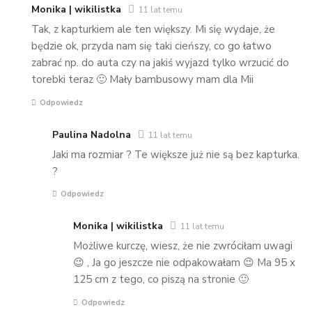
Monika | wikilistka
11 lat temu
Tak, z kapturkiem ale ten większy. Mi się wydaje, że
będzie ok, przyda nam się taki cieńszy, co go łatwo
zabrać np. do auta czy na jakiś wyjazd tylko wrzucić do
torebki teraz 🙂 Mały bambusowy mam dla Mii
Odpowiedz
Paulina Nadolna
11 lat temu
Jaki ma rozmiar ? Te większe już nie są bez kapturka.
?
Odpowiedz
Monika | wikilistka
11 lat temu
Możliwe kurczę, wiesz, że nie zwróciłam uwagi
😉 , Ja go jeszcze nie odpakowałam 😉 Ma 95 x
125 cm z tego, co piszą na stronie 🙂
Odpowiedz