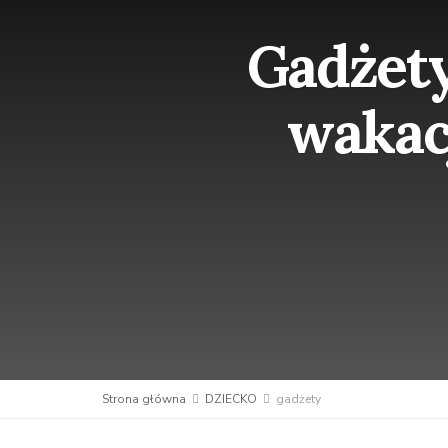
Gadżety 
wakacj
Strona główna
DZIECKO
gadżety