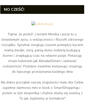
NO CZEŚĆ!
Fajnie, że jesteś! :) Jestem Monika i piszę tu o
świadomym życiu, o wdzięczności i filozofii zdrowego
rozsądku. Sprytnie żongluję czasem pomiędzy byciem
mamą dwójki, żoną, panią domu, kobietą budującą
biznes i znajdującą czas na własne pasje. Pokazuję
innym kobietom jak #działaćSmart i ułatwiać
codzienność. Podobno świetnie motywuję i inspiruję
do lepszego przeżywania każdego dnia
Na dobry początek naszej znajomości mam dla Ciebie
zupełnie darmowy mini e-book o SmartShoppingu -
jestem w tym ekspertką i chętnie dzielę się wiedzą :)
To jak, będziemy w kontakcie?