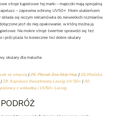
we stroje kąpielowe tej marki – majeczki mają specjalną
ny kapelusz – zapewnia ochronę UV50+. Moim ulubieńcem
by składa się niczym reklamówka do niewielkich rozmiarów,
dołączone jest do niej opakowanie, w którą można ją
ąpielowe. Na mokre stroje świetnie sprawdzi się też
 jeśli plaża to koniecznie też dobre okulary
ecak ze smyczą
|
25. Plecak Zoo Skip Hop
|
26.Walizka
|
29. Kapelusz dwustronny Lassig UV 50+
|
30.
kąpielowy z wkładką i UV50+ Lassig
 PODRÓŻ