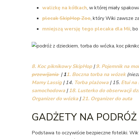
walizkę na kółkach
, w której miały spakow
plecak SkipHop Zoo
, który Wiki zawsze z
mniejszą wersję tego plecaka dla Mii
, b
8. Koc piknikowy SkipHop
|
9. Pojemnik na mo
przewijania
|
1
1. Boczna torba na wózek
(niez
Mamy Lassig
| 14.
Torba plażowa
| 15.
Etui na
samochodowa
|
18. Lusterko do obserwacji dz
Organizer do wózka
|
21. Organizer do auta
GADŻETY NA PODRÓŻ 
Podstawa to oczywiście bezpieczne foteliki. Wik