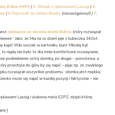
ką B.Box (HIT!)
|
3. Śliniak z rękawkami Lassig
|
4.
Box
|
6.Pojemnik na mleko Beaba
(niezastąpiony!) |
7.
 jest
niekapek ze słomką marki B.Box,
który rozwiązał
ieeee”. Jako, że Mia na co dzień pije z kubeczka 360st.
ę kupić Wiki soczek w kartoniku, bunt Młodej był
i, to nigdy nie było to dla mnie komfortowe rozwiązanie,
ie podniebienie ostrą słomką, po drugie – porozlewa, a
óry przechyla do góry by się napić – pijąc np. ze zwykłego
kapku rozwiązał wszystkie problemu : słomka jest miękka,
iecko może się napić w każdej pozycji i faktycznie – nie
rękawami Lassig i ulubiona mata EZPZ, dzięki której
ami ]