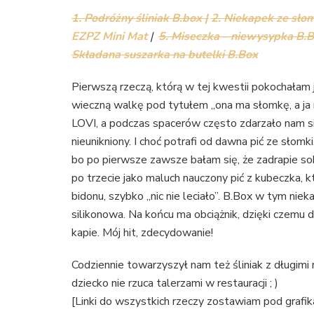
1. Podróżny śliniak B.box |
2. Niekapek ze słom
EZPZ Mini Mat
|
5. Miseczka – niewysypka B.
Składana suszarka na butelki B.Box
Pierwszą rzeczą, którą w tej kwestii pokochałam
wieczną walkę pod tytułem „ona ma słomkę, a ja n
LOVI, a podczas spacerów często zdarzało nam si
nieunikniony. I choć potrafi od dawna pić ze słomk
bo po pierwsze zawsze bałam się, że zadrapie sob
po trzecie jako maluch nauczony pić z kubeczka, kt
bidonu, szybko „nic nie leciało”. B.Box w tym nie
silikonowa. Na końcu ma obciążnik, dzięki czemu dz
kapie. Mój hit, zdecydowanie!
Codziennie towarzyszył nam też śliniak z długimi 
dziecko nie rzuca talerzami w restauracji ; )
[Linki do wszystkich rzeczy zostawiam pod grafik