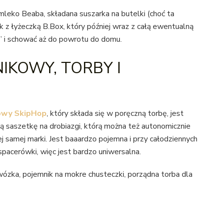
mleko Beaba, składana suszarka na butelki (choć ta
ak z łyżeczką B.Box, który później wraz z całą ewentualną
” i schować aż do powrotu do domu.
IKOWY, TORBY I
kowy SkipHop
, który składa się w poręczną torbę, jest
ą saszetkę na drobiazgi, którą można też autonomicznie
ej samej marki. Jest baaardzo pojemna i przy całodziennych
pacerówki, więc jest bardzo uniwersalna.
wózka, pojemnik na mokre chusteczki, porządna torba dla