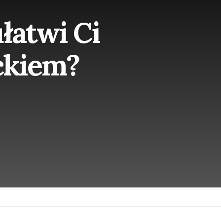
ułatwi Ci
eckiem?