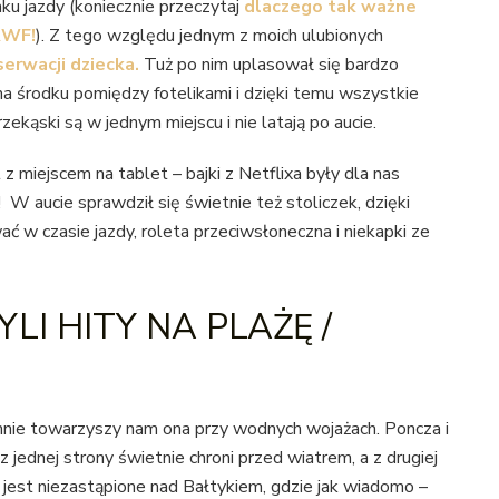
nku jazdy (koniecznie przeczytaj
dlaczego tak ważne
 RWF!
). Z tego względu jednym z moich ulubionych
erwacji dziecka.
Tuż po nim uplasował się bardzo
na środku pomiędzy fotelikami i dzięki temu wszystkie
ekąski są w jednym miejscu i nie latają po aucie.
 z miejscem na tablet – bajki z Netflixa były dla nas
W aucie sprawdził się świetnie też stoliczek, dzięki
 w czasie jazdy, roleta przeciwsłoneczna i niekapki ze
LI HITY NA PLAŻĘ /
nie towarzyszy nam ona przy wodnych wojażach. Poncza i
z jednej strony świetnie chroni przed wiatrem, a z drugiej
jest niezastąpione nad Bałtykiem, gdzie jak wiadomo –