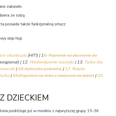
ane zabawki.
abiera ze sobą
o ta posiada także funkcjonalną smycz
kre chusteczki
(HIT!) | 1
0. Pojemnik na akcesoria do
astąpiona!) | 12.
Wodoodporne saszetki
| 13.
Torba dla
 smoczki
|
16.Apteczka podróżna
|
17. Roleta
iecka
|
19.Organizer na fotel z miejscem na tablet
|
20.
Z DZIECKIEM
toria podróżuje już w modelu z najwyższej grupy 15-36