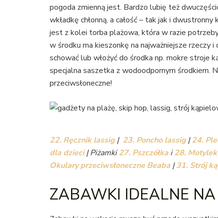
pogoda zmienną jest. Bardzo lubię też dwuczęścio
wkładkę chłonną, a całość – tak jak i dwustron
jest z kolei torba plażowa, która w razie potrze
w środku ma kieszonkę na najważniejsze rzeczy i 
schować lub włożyć do środka np. mokre stroje k
specjalna saszetka z wodoodpornym środkiem. No i
przeciwsłoneczne!
22. Ręcznik lassig
|
23. Poncho lassig
|
24. Pl
dla dzieci
| Piżamki
27. Pszczółka
i
28. Motylek
Okulary przeciwsłoneczne Beaba
|
31. Strój 
ZABAWKI IDEALNE NA