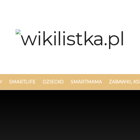
Y
SMARTLIFE
DZIECKO
SMARTMAMA
ZABAWKI, KS