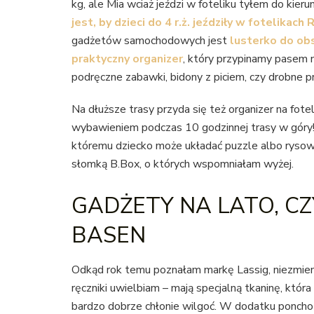
kg, ale Mia wciaż jeździ w foteliku tyłem do kieru
jest, by dzieci do 4 r.ż. jeździły w fotelikach
gadżetów samochodowych jest
lusterko do obs
praktyczny organizer
, który przypinamy pasem 
podręczne zabawki, bidony z piciem, czy drobne prz
Na dłuższe trasy przyda się też organizer na fotel
wybawieniem podczas 10 godzinnej trasy w góry! 
któremu dziecko może układać puzzle albo rysować
słomką B.Box, o których wspomniałam wyżej.
GADŻETY NA LATO, CZY
BASEN
Odkąd rok temu poznałam markę Lassig, niezmien
ręczniki uwielbiam – mają specjalną tkaninę, która 
bardzo dobrze chłonie wilgoć. W dodatku poncho 