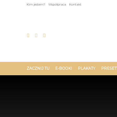
Kim jestem?
Współpraca
Kontakt
ZACZNIJ TU
E-BOOKI
PLAKATY
PRESET