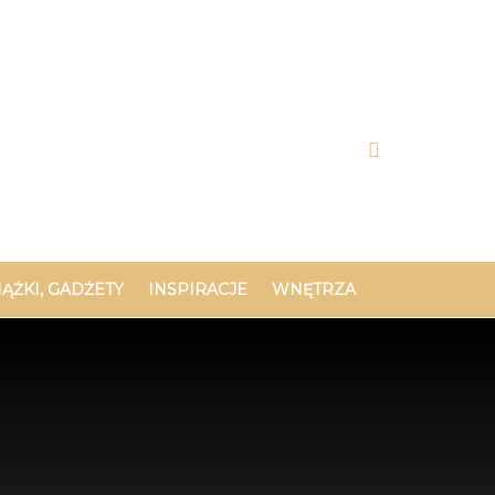
IĄŻKI, GADŻETY
INSPIRACJE
WNĘTRZA