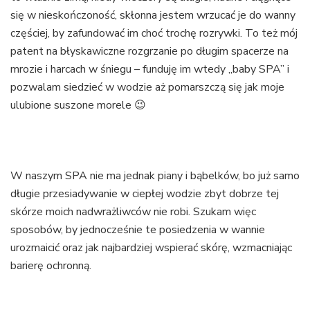
się w nieskończoność, skłonna jestem wrzucać je do wanny
częściej, by zafundować im choć trochę rozrywki. To też mój
patent na błyskawiczne rozgrzanie po długim spacerze na
mrozie i harcach w śniegu – funduję im wtedy „baby SPA” i
pozwalam siedzieć w wodzie aż pomarszczą się jak moje
ulubione suszone morele 😉
W naszym SPA nie ma jednak piany i bąbelków, bo już samo
długie przesiadywanie w ciepłej wodzie zbyt dobrze tej
skórze moich nadwrażliwców nie robi. Szukam więc
sposobów, by jednocześnie te posiedzenia w wannie
urozmaicić oraz jak najbardziej wspierać skórę, wzmacniając
barierę ochronną.