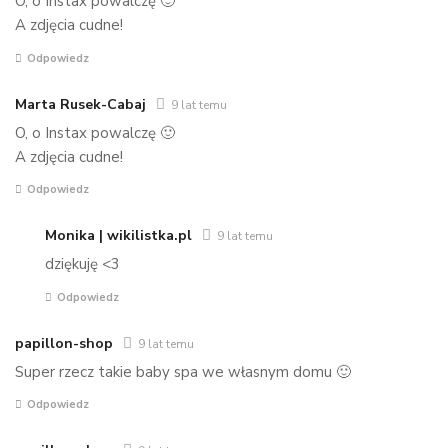
O, o Instax powalczę 🙂
A zdjęcia cudne!
Odpowiedz
Marta Rusek-Cabaj
9 lat temu
O, o Instax powalczę 🙂
A zdjęcia cudne!
Odpowiedz
Monika | wikilistka.pl
9 lat temu
dziękuję <3
Odpowiedz
papillon-shop
9 lat temu
Super rzecz takie baby spa we własnym domu 🙂
Odpowiedz