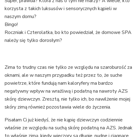
Super, prawda? Która z nas o tym nie marzy? A wiecie, kto
korzysta z takich luksusów i sensorycznych kąpieli w
naszym domu?
Bingo!
Roczniak i Czterolatka, bo kto powiedział, że domowe SPA
należy się tylko dorosłym?
Zima to trudny czas nie tylko ze względu na szaroburość za
oknami, ale w naszym przypadku też przez to, że suche
powietrze, które fundują nam kaloryfery ma bardzo
negatywny wpływ na wrażliwą i podatną na nawroty AZS
skórę dziewczyn. Zresztą, nie tylko ich, bo nawilżenie mojej
skóry zimą również pozostawia wiele do życzenia.
Pisałam Ci już kiedyś, że nie kąpię dziewczyn codziennie
właśnie ze względu na suchą skórę podatną na AZS. Jednak
to właśnie zimą, kiedy wieczory są długie, nudne i ciągnące