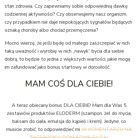
stan zdrowia. Czy zapewniamy sobie odpowiednią dawkę
codziennej aktywności? Czy obserwujemy nasz organizm,
czy przypadkiem nie daje niepokojących sygnałów będących
oznaką choroby albo chociaż przemęczenia?
Mocno wierzę, że jeśli będę od małego zaszczepiać w nich
taką uważność i wyrobię w nich „nawyk” bycia dla siebie
dobrą, to będzie to jedna z większych wartości, jakie mogę
im zafundować jako bonus startowy w dorosłość.
MAM COŚ DLA CIEBIE!
A teraz obiecany bonus DLA CIEBIE! Mam dla Was 5
zestawów produktów ELODERM (szampon, żel do mycia,
balsam do ciała, emulsja do kąpieli i krem). Jedyne, co
musicie zrobić, to odpowiedzieć mi
W KOMENTARZU NA
FACEBOOKU, DOKŁADNIE TUTAJ