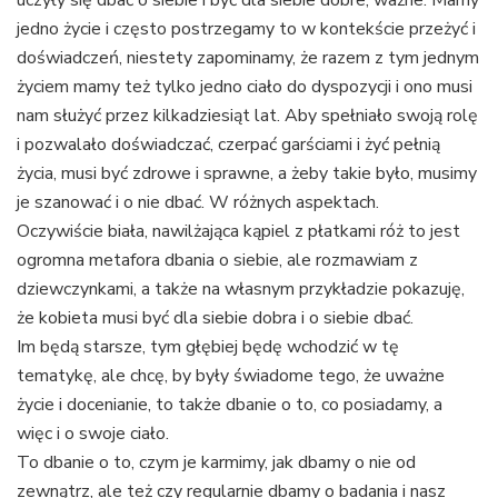
uczyły się dbać o siebie i być dla siebie dobre, ważne. Mamy
jedno życie i często postrzegamy to w kontekście przeżyć i
doświadczeń, niestety zapominamy, że razem z tym jednym
życiem mamy też tylko jedno ciało do dyspozycji i ono musi
nam służyć przez kilkadziesiąt lat. Aby spełniało swoją rolę
i pozwalało doświadczać, czerpać garściami i żyć pełnią
życia, musi być zdrowe i sprawne, a żeby takie było, musimy
je szanować i o nie dbać. W różnych aspektach.
Oczywiście biała, nawilżająca kąpiel z płatkami róż to jest
ogromna metafora dbania o siebie, ale rozmawiam z
dziewczynkami, a także na własnym przykładzie pokazuję,
że kobieta musi być dla siebie dobra i o siebie dbać.
Im będą starsze, tym głębiej będę wchodzić w tę
tematykę, ale chcę, by były świadome tego, że uważne
życie i docenianie, to także dbanie o to, co posiadamy, a
więc i o swoje ciało.
To dbanie o to, czym je karmimy, jak dbamy o nie od
zewnątrz, ale też czy regularnie dbamy o badania i nasz