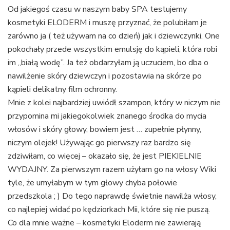
Od jakiegoś czasu w naszym baby SPA testujemy
kosmetyki ELODERM i muszę przyznać, że polubiłam je
zarówno ja ( też używam na co dzień) jak i dziewczynki. One
pokochały przede wszystkim emulsję do kąpieli, która robi
im „białą wodę”. Ja też obdarzyłam ją uczuciem, bo dba o
nawilżenie skóry dziewczyn i pozostawia na skórze po
kąpieli delikatny film ochronny.
Mnie z kolei najbardziej uwiódł szampon, który w niczym nie
przypomina mi jakiegokolwiek znanego środka do mycia
włosów i skóry głowy, bowiem jest … zupełnie płynny,
niczym olejek! Używając go pierwszy raz bardzo się
zdziwiłam, co więcej – okazało się, że jest PIEKIELNIE
WYDAJNY. Za pierwszym razem użyłam go na włosy Wiki
tyle, że umyłabym w tym głowy chyba połowie
przedszkola ; ) Do tego naprawdę świetnie nawilża włosy,
co najlepiej widać po kędziorkach Mii, które się nie puszą.
Co dla mnie ważne – kosmetyki Eloderm nie zawierają