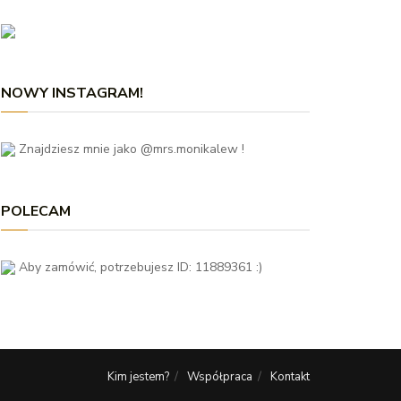
NOWY INSTAGRAM!
Znajdziesz mnie jako @mrs.monikalew !
POLECAM
Aby zamówić, potrzebujesz ID: 11889361 :)
Kim jestem?
Współpraca
Kontakt