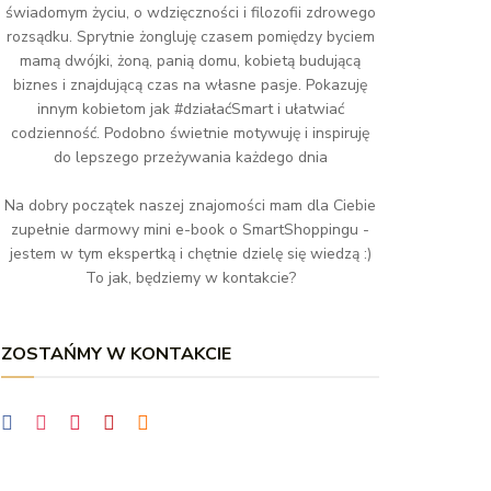
świadomym życiu, o wdzięczności i filozofii zdrowego
rozsądku. Sprytnie żongluję czasem pomiędzy byciem
mamą dwójki, żoną, panią domu, kobietą budującą
biznes i znajdującą czas na własne pasje. Pokazuję
innym kobietom jak #działaćSmart i ułatwiać
codzienność. Podobno świetnie motywuję i inspiruję
do lepszego przeżywania każdego dnia
Na dobry początek naszej znajomości mam dla Ciebie
zupełnie darmowy mini e-book o SmartShoppingu -
jestem w tym ekspertką i chętnie dzielę się wiedzą :)
To jak, będziemy w kontakcie?
ZOSTAŃMY W KONTAKCIE