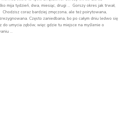
lko mija tydzień, dwa, miesiąc, drugi ... Gorszy okres jak trwał,
. Chodzisz coraz bardziej zmęczona, ale też poirytowana,
zrezygnowana. Często zaniedbana, bo po całym dniu ledwo się
 do umycia zębów, więc gdzie tu miejsce na myślenie o
niu ...