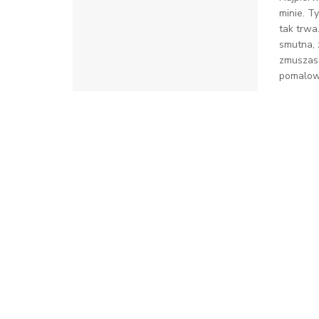
minie. Ty
tak trwa
smutna, 
zmuszasz
pomalowa