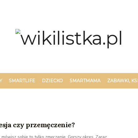
Y
SMARTLIFE
DZIECKO
SMARTMAMA
ZABAWKI, KS
esja czy przemęczenie?
 mówisz sobie to tylko zmęczenie. Gorszy okres. Zaraz