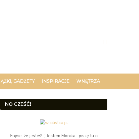
IĄŻKI, GADŻETY
INSPIRACJE
WNĘTRZA
NO CZEŚĆ!
Fajnie, że jesteś! :) Jestem Monika i piszę tu o