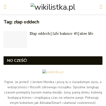
Tag:
złap oddech
Złap oddech | Life balance #1 | slow life
NO CZEŚĆ!
Fajnie, że jesteś! :) Jestem Monika i piszę tu o świadomym życiu, o
wdzięczności i filozofii zdrowego rozsądku. Sprytnie żongluję
czasem pomiędzy byciem mamą dwójki, żoną, panią domu, kobietą
budującą biznes i znajdującą czas na własne pasje. Pokazuję
innym kobietom jak #działaćSmart i ułatwiać codzienność.