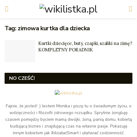
Tag:
zimowa kurtka dla dziecka
Kurtki dziecięce, buty, czapki, szaliki na zimę?
KOMPLETNY PORADNIK
NO CZEŚĆ!
Fajnie, że jesteś! :) Jestem Monika i piszę tu o świadomym życiu, o
wdzięczności i filozofii zdrowego rozsądku. Sprytnie żongluję
czasem pomiędzy byciem mamą dwójki, żoną, panią domu, kobietą
budującą biznes i znajdującą czas na własne pasje. Pokazuję
innym kobietom jak #działaćSmart i ułatwiać codzienność.