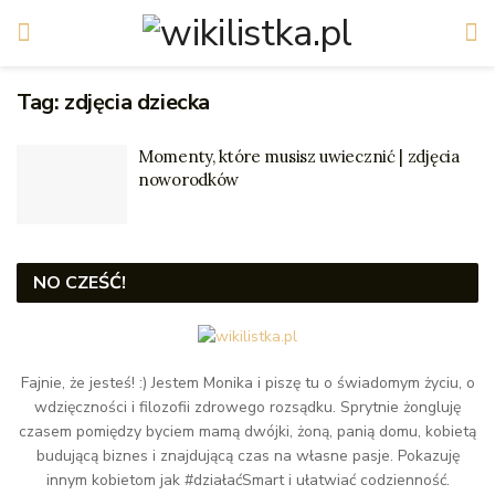
Tag:
zdjęcia dziecka
Momenty, które musisz uwiecznić | zdjęcia
noworodków
NO CZEŚĆ!
Fajnie, że jesteś! :) Jestem Monika i piszę tu o świadomym życiu, o
wdzięczności i filozofii zdrowego rozsądku. Sprytnie żongluję
czasem pomiędzy byciem mamą dwójki, żoną, panią domu, kobietą
budującą biznes i znajdującą czas na własne pasje. Pokazuję
innym kobietom jak #działaćSmart i ułatwiać codzienność.