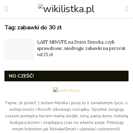
Tag:
zabawki do 30 zł
LAST MINUTE na Dzień Dziecka, czyli
sprawdzone, niedrogie zabawki na prezent
od 25 zł
NO CZEŚĆ!
Fajnie, że jesteś! :) Jestem Monika i piszę tu o świadomym życiu, o
wdzięczności i filozofii zdrowego rozsądku. Sprytnie żongluję
czasem pomiędzy byciem mamą dwójki, żoną, panią domu, kobietą
budującą biznes i znajdującą czas na własne pasje. Pokazuję
innym kobietom jak #działaćSmart i ułatwiać codzienność.