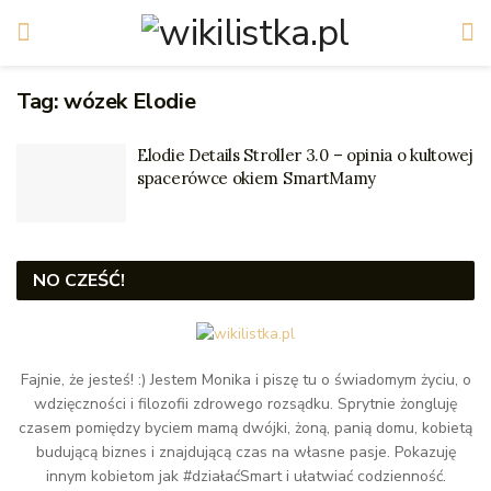
Tag:
wózek Elodie
Elodie Details Stroller 3.0 – opinia o kultowej
spacerówce okiem SmartMamy
NO CZEŚĆ!
Fajnie, że jesteś! :) Jestem Monika i piszę tu o świadomym życiu, o
wdzięczności i filozofii zdrowego rozsądku. Sprytnie żongluję
czasem pomiędzy byciem mamą dwójki, żoną, panią domu, kobietą
budującą biznes i znajdującą czas na własne pasje. Pokazuję
innym kobietom jak #działaćSmart i ułatwiać codzienność.