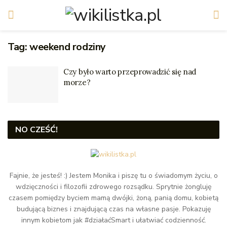
Tag:
weekend rodziny
Czy było warto przeprowadzić się nad
morze?
NO CZEŚĆ!
Fajnie, że jesteś! :) Jestem Monika i piszę tu o świadomym życiu, o
wdzięczności i filozofii zdrowego rozsądku. Sprytnie żongluję
czasem pomiędzy byciem mamą dwójki, żoną, panią domu, kobietą
budującą biznes i znajdującą czas na własne pasje. Pokazuję
innym kobietom jak #działaćSmart i ułatwiać codzienność.