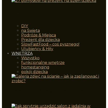
Niezabawkowe prezenty na dzień
dziecka
DIY
na Święta
Podróże & Miejsca
Prezent dla dziecka
SlowFastFood – coś pysznego!
Ulubieńcy & Hity
WNĘTRZA
Wszystko
funkcjonalne wnętrze
homestanging
pokój dziecka
Galeria zdjęć na ścianie – jak ją
zaplanować i zrobić?