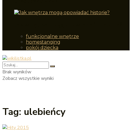
przedszkolaka?
Jak wnętrza mogą opowiadać historie?
funkcjonalne wnętrze
homestanging
pokój dziecka
Brak wyników
Zobacz wszystkie wyniki
Tag:
ulebieńcy