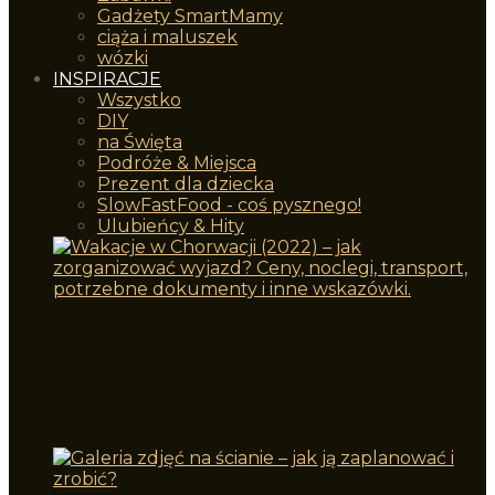
Gadżety SmartMamy
ciąża i maluszek
wózki
INSPIRACJE
Wszystko
DIY
na Święta
Podróże & Miejsca
Prezent dla dziecka
SlowFastFood - coś pysznego!
Ulubieńcy & Hity
Wakacje w Chorwacji (2022) – jak
zorganizować wyjazd? Ceny, noclegi,
transport, potrzebne dokumenty i inne
wskazówki.