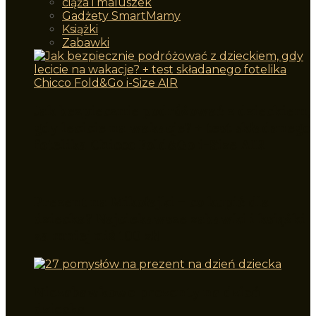
ciąża i maluszek
Gadżety SmartMamy
Książki
Zabawki
Jak bezpiecznie podróżować z dzieckiem,
gdy lecicie na wakacje? + test składanego
fotelika Chicco Fold&Go i-Size AIR
Prezent na Mikołajki – co kupić dla
dziecka? Najciekawsze zabawki i książki
za mniej niż 100 zł!
Niezabawkowe prezenty na dzień
dziecka