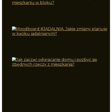
Jak sprytnie urządzić salon z jadalnią w
mieszkaniu w bloku?
Moodboard #JADALNIA. Jakie zmiany
planuję w kąciku jadalnianym?
Jak zacząć odgracanie domu i pozbyć się
zbędnych rzeczy z mieszkania?
Biurko w pokoju dziecka. Jak urządzić
wspólny pokój dla ucznia i dla