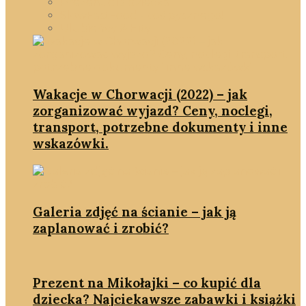
Prezent dla dziecka
SlowFastFood - coś pysznego!
Ulubieńcy & Hity
Wakacje w Chorwacji (2022) – jak
zorganizować wyjazd? Ceny, noclegi,
transport, potrzebne dokumenty i inne
wskazówki.
Galeria zdjęć na ścianie – jak ją
zaplanować i zrobić?
Prezent na Mikołajki – co kupić dla
dziecka? Najciekawsze zabawki i książki