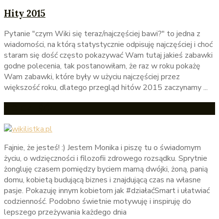
Hity 2015
Pytanie "czym Wiki się teraz/najczęściej bawi?" to jedna z
wiadomości, na którą statystycznie odpisuję najczęściej i choć
staram się dość często pokazywać Wam tutaj jakieś zabawki
godne polecenia, tak postanowiłam, że raz w roku pokażę
Wam zabawki, które były w użyciu najczęściej przez
większość roku, dlatego przegląd hitów 2015 zaczynamy ...
NO CZEŚĆ!
Fajnie, że jesteś! :) Jestem Monika i piszę tu o świadomym
życiu, o wdzięczności i filozofii zdrowego rozsądku. Sprytnie
żongluję czasem pomiędzy byciem mamą dwójki, żoną, panią
domu, kobietą budującą biznes i znajdującą czas na własne
pasje. Pokazuję innym kobietom jak #działaćSmart i ułatwiać
codzienność. Podobno świetnie motywuję i inspiruję do
lepszego przeżywania każdego dnia