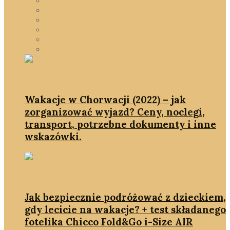
rodzina
slowlife
smartDOM
smartshopping
we wnętrzach
zmień myślenie
Wakacje w Chorwacji (2022) – jak
zorganizować wyjazd? Ceny, noclegi,
transport, potrzebne dokumenty i inne
wskazówki.
Jak bezpiecznie podróżować z dzieckiem,
gdy lecicie na wakacje? + test składanego
fotelika Chicco Fold&Go i-Size AIR