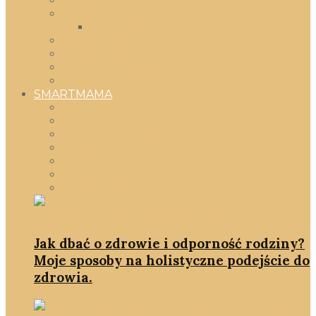
gadżety
moda dziecięca
Przedszkolak
okiem mamy
w pokoiku
Zabawki & książki
zabawy DIY dla dzieci
SMARTMAMA
Wszystko
ciąża & wyprawka dla noworodka
Gadżety SmartMamy
macierzyństwo
po babsku
rozwój
smartD.O.M
Jak dbać o zdrowie i odporność rodziny?
Moje sposoby na holistyczne podejście do
zdrowia.