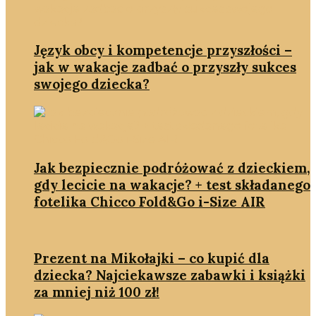
Język obcy i kompetencje przyszłości –
jak w wakacje zadbać o przyszły sukces
swojego dziecka?
Jak bezpiecznie podróżować z dzieckiem,
gdy lecicie na wakacje? + test składanego
fotelika Chicco Fold&Go i-Size AIR
Prezent na Mikołajki – co kupić dla
dziecka? Najciekawsze zabawki i książki
za mniej niż 100 zł!