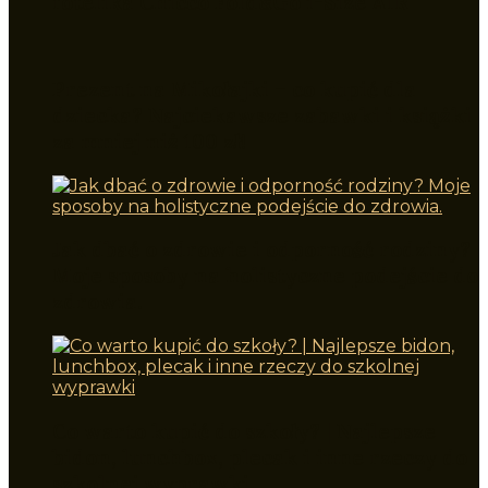
fotelika Chicco Fold&Go i-Size AIR
Prezent na Mikołajki – co kupić dla
dziecka? Najciekawsze zabawki i książki
za mniej niż 100 zł!
Jak dbać o zdrowie i odporność rodziny?
Moje sposoby na holistyczne podejście do
zdrowia.
Co warto kupić do szkoły? | Najlepsze
bidon, lunchbox, plecak i inne rzeczy do
szkolnej wyprawki