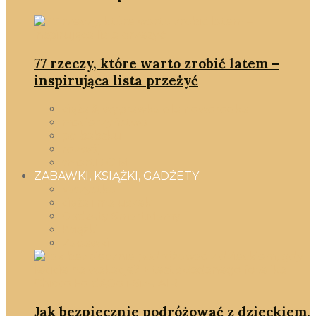
77 rzeczy, które warto zrobić latem –
inspirująca lista przeżyć
ciąża & wyprawka dla noworodka
macierzyństwo
po babsku
rozwój
smartD.O.M
ZABAWKI, KSIĄŻKI, GADŻETY
Wszystko
ciąża i maluszek
Gadżety SmartMamy
Książki
Zabawki
Jak bezpiecznie podróżować z dzieckiem,