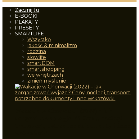
Zacznij tu
E-BOOKI
PLAKATY
PRESETY
SMARTLIFE
Wszystko
jakość & minimalizm
rodzina
slowlife
smartDOM
smartshopping
we wnętrzach
zmień myślenie
Wakacje w Chorwacji (2022) – jak
zorganizować wyjazd? Ceny, noclegi,
transport, potrzebne dokumenty i inne
wskazówki.