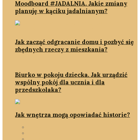
Moodboard #JADALNIA. Jakie zmiany
planuję w kąciku jadalnianym?
Jak zacząć odgracanie domu i pozbyć się
zbędnych rzeczy z mieszkania?
Biurko w pokoju dziecka. Jak urządzić
wspólny pokój dla ucznia i dla
przedszkolaka?
Jak wnętrza mogą opowiadać historie?
funkcjonalne wnętrze
homestanging
pokój dziecka