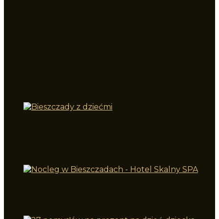
Galeria zdjęć na ścianie – jak ją
zaplanować i zrobić?
Prezent na Mikołajki – co kupić dla
dziecka? Najciekawsze zabawki i książki
za mniej niż 100 zł!
Bieszczady z dzieckiem. Subiektywny
przewodnik : atrakcje, noclegi i
restauracje przyjazne rodzinom
Skalny SPA – hotel w Bieszczadach
idealny dla rodzin z dziećmi