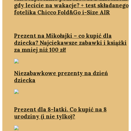
gdy lecicie na wakacje? + test składanego
fotelika Chicco Fold&Go i-Size AIR
Prezent na Mikołajki – co kupić dla
dziecka? Najciekawsze zabawki i książki
za mniej niż 100 zł!
Niezabawkowe prezenty na dzień
dziecka
Prezent dla 8-latki. Co kupić na 8
urodziny (i nie tylko)?