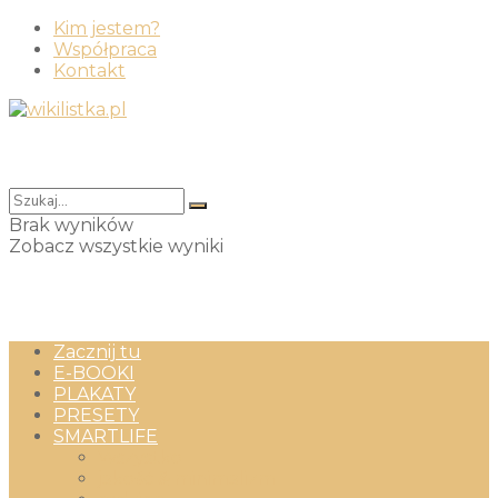
Kim jestem?
Współpraca
Kontakt
Brak wyników
Zobacz wszystkie wyniki
Zacznij tu
E-BOOKI
PLAKATY
PRESETY
SMARTLIFE
Wszystko
jakość & minimalizm