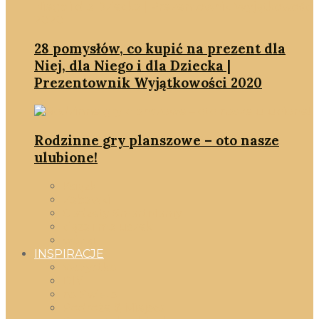
28 pomysłów, co kupić na prezent dla
Niej, dla Niego i dla Dziecka |
Prezentownik Wyjątkowości 2020
Rodzinne gry planszowe – oto nasze
ulubione!
Książki
Zabawki
Gadżety SmartMamy
ciąża i maluszek
wózki
INSPIRACJE
Wszystko
DIY
na Święta
Podróże & Miejsca