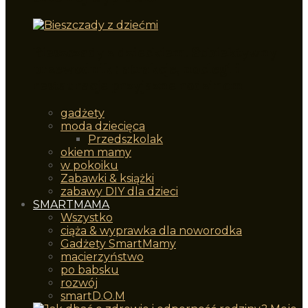
Bieszczady z dzieckiem. Subiektywny
przewodnik : atrakcje, noclegi i
restauracje przyjazne rodzinom
gadżety
moda dziecięca
Przedszkolak
okiem mamy
w pokoiku
Zabawki & książki
zabawy DIY dla dzieci
SMARTMAMA
Wszystko
ciąża & wyprawka dla noworodka
Gadżety SmartMamy
macierzyństwo
po babsku
rozwój
smartD.O.M