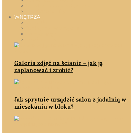
Prezent dla dziecka
SlowFastFood – coś pysznego!
Ulubieńcy & Hity
WNĘTRZA
Wszystko
funkcjonalne wnętrze
homestanging
pokój dziecka
Galeria zdjęć na ścianie – jak ją
zaplanować i zrobić?
Jak sprytnie urządzić salon z jadalnią w
mieszkaniu w bloku?