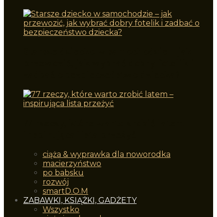
Starsze dziecko w samochodzie – jak
przewozić, jak wybrać dobry fotelik i
zadbać o bezpieczeństwo dziecka?
77 rzeczy, które warto zrobić latem –
inspirująca lista przeżyć
ciąża & wyprawka dla noworodka
macierzyństwo
po babsku
rozwój
smartD.O.M
ZABAWKI, KSIĄŻKI, GADŻETY
Wszystko