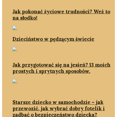
Jak pokonać życiowe trudności? Weź to
na słodko!
Dzieciństwo w pędzącym świecie
Jak przygotować się na jesień? 13 moich
prostych i sprytnych sposobów.
Starsze dziecko w samochodzie – jak
przewozić, jak wybrać dobry fotelik i
zadbać o bezpieczeństwo dziecka?