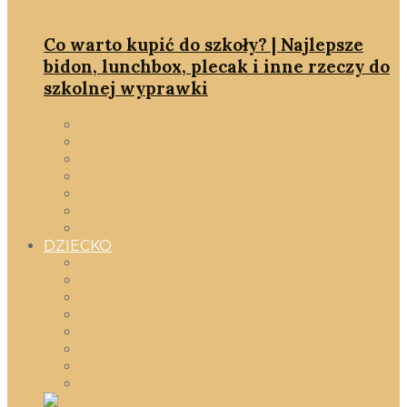
Co warto kupić do szkoły? | Najlepsze
bidon, lunchbox, plecak i inne rzeczy do
szkolnej wyprawki
jakość & minimalizm
rodzina
slowlife
smartDOM
smartshopping
we wnętrzach
zmień myślenie
DZIECKO
Wszystko
gadżety
moda dziecięca
okiem mamy
szkoła
w pokoiku
Zabawki & książki
zabawy DIY dla dzieci