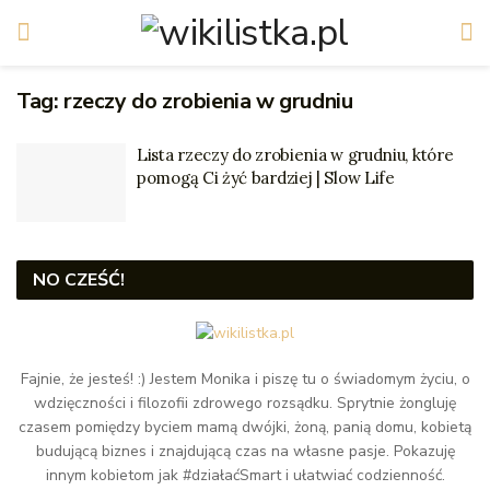
Tag:
rzeczy do zrobienia w grudniu
Lista rzeczy do zrobienia w grudniu, które
pomogą Ci żyć bardziej | Slow Life
NO CZEŚĆ!
Fajnie, że jesteś! :) Jestem Monika i piszę tu o świadomym życiu, o
wdzięczności i filozofii zdrowego rozsądku. Sprytnie żongluję
czasem pomiędzy byciem mamą dwójki, żoną, panią domu, kobietą
budującą biznes i znajdującą czas na własne pasje. Pokazuję
innym kobietom jak #działaćSmart i ułatwiać codzienność.