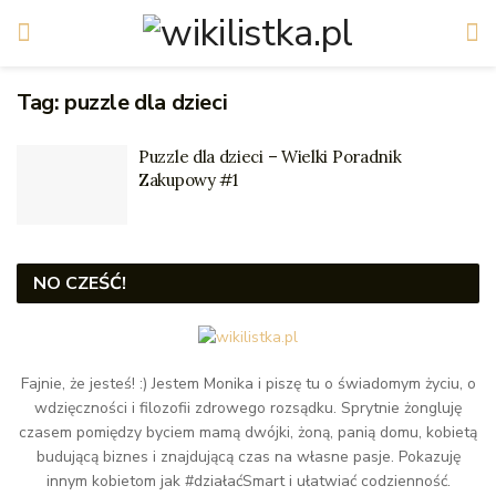
Tag:
puzzle dla dzieci
Puzzle dla dzieci – Wielki Poradnik
Zakupowy #1
NO CZEŚĆ!
Fajnie, że jesteś! :) Jestem Monika i piszę tu o świadomym życiu, o
wdzięczności i filozofii zdrowego rozsądku. Sprytnie żongluję
czasem pomiędzy byciem mamą dwójki, żoną, panią domu, kobietą
budującą biznes i znajdującą czas na własne pasje. Pokazuję
innym kobietom jak #działaćSmart i ułatwiać codzienność.