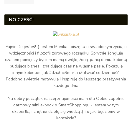
NO CZEŚĆ!
Fajnie, że jesteś! :) Jestem Monika i piszę tu o świadomym życiu, o
wdzięczności i filozofii zdrowego rozsądku. Sprytnie żongluję
czasem pomiędzy byciem mamą dwójki, żoną, panią domu, kobietą
budującą biznes i znajdującą czas na własne pasje. Pokazuję
innym kobietom jak #działaćSmart i ułatwiać codzienność.
Podobno świetnie motywuję i inspiruję do lepszego przeżywania
każdego dnia
Na dobry początek naszej znajomości mam dla Ciebie zupełnie
darmowy mini e-book o SmartShoppingu - jestem w tym
ekspertką i chętnie dzielę się wiedzą :) To jak, będziemy w
kontakcie?