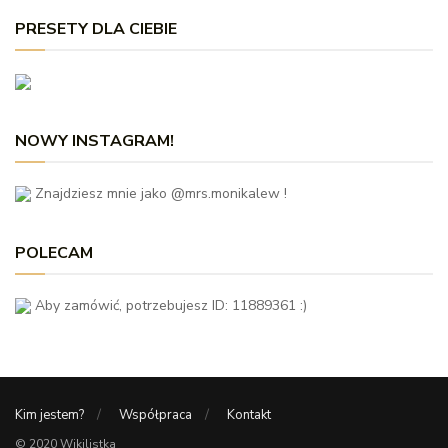
PRESETY DLA CIEBIE
NOWY INSTAGRAM!
Znajdziesz mnie jako @mrs.monikalew !
POLECAM
Aby zamówić, potrzebujesz ID: 11889361 :)
Kim jestem?
Współpraca
Kontakt
© 2020 Wikilistka