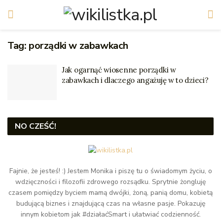
Tag:
porządki w zabawkach
Jak ogarnąć wiosenne porządki w
zabawkach i dlaczego angażuję w to dzieci?
NO CZEŚĆ!
Fajnie, że jesteś! :) Jestem Monika i piszę tu o świadomym życiu, o
wdzięczności i filozofii zdrowego rozsądku. Sprytnie żongluję
czasem pomiędzy byciem mamą dwójki, żoną, panią domu, kobietą
budującą biznes i znajdującą czas na własne pasje. Pokazuję
innym kobietom jak #działaćSmart i ułatwiać codzienność.