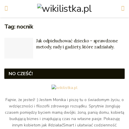
Tag:
nocnik
Jak odpieluchować dziecko – sprawdzone
metody, rady i gadżety, które zadziałały.
NO CZEŚĆ!
Fajnie, że jesteś! :) Jestem Monika i piszę tu o świadomym życiu, o
wdzięczności i filozofii zdrowego rozsądku. Sprytnie żongluję
czasem pomiędzy byciem mamą dwójki, żoną, panią domu, kobietą
budującą biznes i znajdującą czas na własne pasje. Pokazuję
innym kobietom jak #działaćSmart i ułatwiać codzienność.