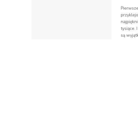
Pierwsze
przyklej
najpiękni
tysiące.
są wyjąt