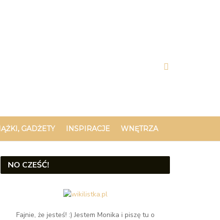
IĄŻKI, GADŻETY
INSPIRACJE
WNĘTRZA
NO CZEŚĆ!
Fajnie, że jesteś! :) Jestem Monika i piszę tu o