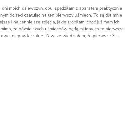
 dni moich dziewczyn, obu, spędziłam z aparatem praktycznie
onym do ręki czatując na ten pierwszy uśmiech. To są dla mnie
ejsze i najcenniejsze zdjęcia, jakie zrobiłam, choć już mam ich
 I mimo, że późniejszych uśmiechów będą miliony, to te pierwsze
kowe, niepowtarzalne. Zawsze wiedziałam, że pierwsze 3 ...