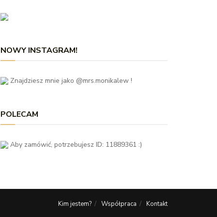
NOWY INSTAGRAM!
Znajdziesz mnie jako @mrs.monikalew !
POLECAM
Aby zamówić, potrzebujesz ID: 11889361 :)
Kim jestem?
Współpraca
Kontakt