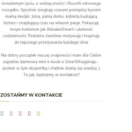
świadomym życiu, o wdzięczności i filozofii zdrowego
rozsądku. Sprytnie żongluję czasem pomiędzy byciem
mamą dwójki, żoną, panią domu, kobietą budującą
biznes i znajdującą czas na własne pasje. Pokazuję
innym kobietom jak #działaćSmart i ułatwiać
codzienność. Podobno świetnie motywuję i inspiruję
do lepszego przeżywania każdego dnia
Na dobry początek naszej znajomości mam dla Ciebie
zupełnie darmowy mini e-book o SmartShoppingu -
jestem w tym ekspertką i chętnie dzielę się wiedzą :)
To jak, będziemy w kontakcie?
ZOSTAŃMY W KONTAKCIE