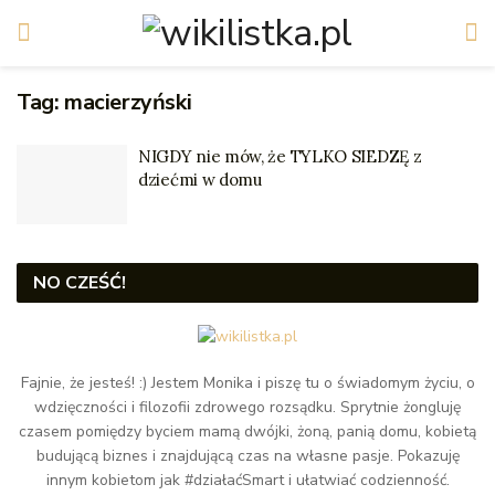
Tag:
macierzyński
NIGDY nie mów, że TYLKO SIEDZĘ z
dziećmi w domu
NO CZEŚĆ!
Fajnie, że jesteś! :) Jestem Monika i piszę tu o świadomym życiu, o
wdzięczności i filozofii zdrowego rozsądku. Sprytnie żongluję
czasem pomiędzy byciem mamą dwójki, żoną, panią domu, kobietą
budującą biznes i znajdującą czas na własne pasje. Pokazuję
innym kobietom jak #działaćSmart i ułatwiać codzienność.