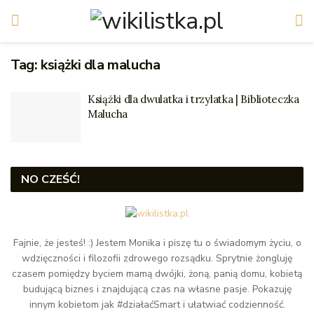
Tag:
książki dla malucha
Książki dla dwulatka i trzylatka | Biblioteczka
Malucha
NO CZEŚĆ!
Fajnie, że jesteś! :) Jestem Monika i piszę tu o świadomym życiu, o
wdzięczności i filozofii zdrowego rozsądku. Sprytnie żongluję
czasem pomiędzy byciem mamą dwójki, żoną, panią domu, kobietą
budującą biznes i znajdującą czas na własne pasje. Pokazuję
innym kobietom jak #działaćSmart i ułatwiać codzienność.