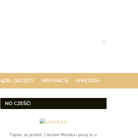
IĄŻKI, GADŻETY
INSPIRACJE
WNĘTRZA
NO CZEŚĆ!
Fajnie, że jesteś! :) Jestem Monika i piszę tu o