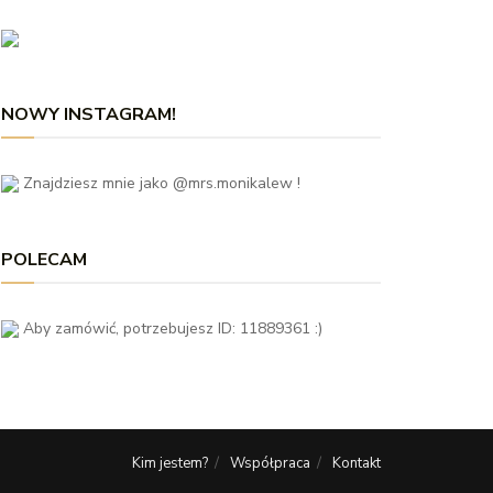
NOWY INSTAGRAM!
Znajdziesz mnie jako @mrs.monikalew !
POLECAM
Aby zamówić, potrzebujesz ID: 11889361 :)
Kim jestem?
Współpraca
Kontakt