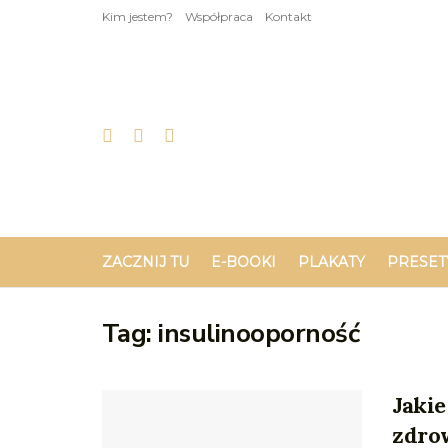
Kim jestem?
Współpraca
Kontakt
ZACZNIJ TU
E-BOOKI
PLAKATY
PRESET
Tag:
insulinooporność
Jaki
zdrow