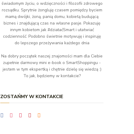
świadomym życiu, o wdzięczności i filozofii zdrowego
rozsądku. Sprytnie żongluję czasem pomiędzy byciem
mamą dwójki, żoną, panią domu, kobietą budującą
biznes i znajdującą czas na własne pasje. Pokazuję
innym kobietom jak #działaćSmart i ułatwiać
codzienność. Podobno świetnie motywuję i inspiruję
do lepszego przeżywania każdego dnia
Na dobry początek naszej znajomości mam dla Ciebie
zupełnie darmowy mini e-book o SmartShoppingu -
jestem w tym ekspertką i chętnie dzielę się wiedzą :)
To jak, będziemy w kontakcie?
ZOSTAŃMY W KONTAKCIE