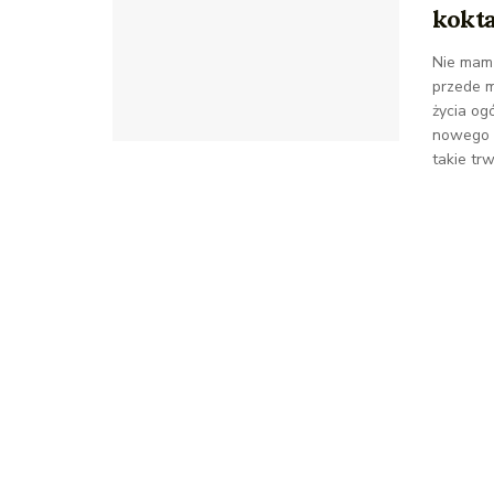
kokta
Nie mam 
przede m
życia og
nowego r
takie tr