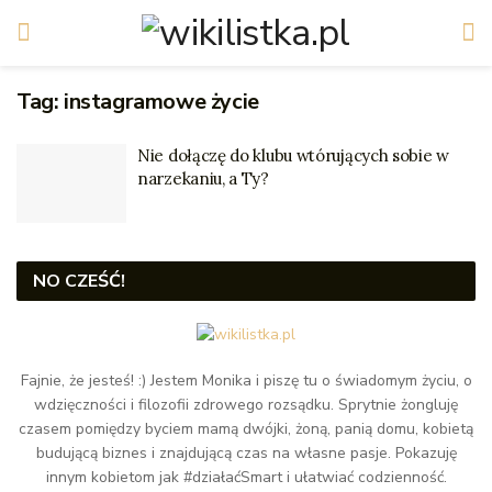
Tag:
instagramowe życie
Nie dołączę do klubu wtórujących sobie w
narzekaniu, a Ty?
NO CZEŚĆ!
Fajnie, że jesteś! :) Jestem Monika i piszę tu o świadomym życiu, o
wdzięczności i filozofii zdrowego rozsądku. Sprytnie żongluję
czasem pomiędzy byciem mamą dwójki, żoną, panią domu, kobietą
budującą biznes i znajdującą czas na własne pasje. Pokazuję
innym kobietom jak #działaćSmart i ułatwiać codzienność.