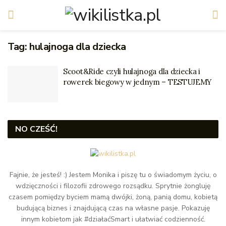
Tag:
hulajnoga dla dziecka
Scoot&Ride czyli hulajnoga dla dziecka i
rowerek biegowy w jednym – TESTUJEMY
NO CZEŚĆ!
Fajnie, że jesteś! :) Jestem Monika i piszę tu o świadomym życiu, o
wdzięczności i filozofii zdrowego rozsądku. Sprytnie żongluję
czasem pomiędzy byciem mamą dwójki, żoną, panią domu, kobietą
budującą biznes i znajdującą czas na własne pasje. Pokazuję
innym kobietom jak #działaćSmart i ułatwiać codzienność.