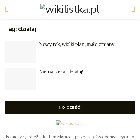
Tag:
działaj
Nowy rok, wielki plan, małe zmiany
Nie narzekaj, działaj!
NO CZEŚĆ!
Fajnie, że jesteś! :) Jestem Monika i piszę tu o świadomym życiu, o