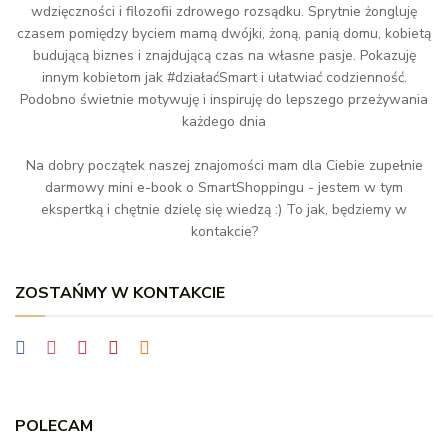
wdzięczności i filozofii zdrowego rozsądku. Sprytnie żongluję
czasem pomiędzy byciem mamą dwójki, żoną, panią domu, kobietą
budującą biznes i znajdującą czas na własne pasje. Pokazuję
innym kobietom jak #działaćSmart i ułatwiać codzienność.
Podobno świetnie motywuję i inspiruję do lepszego przeżywania
każdego dnia
Na dobry początek naszej znajomości mam dla Ciebie zupełnie
darmowy mini e-book o SmartShoppingu - jestem w tym
ekspertką i chętnie dzielę się wiedzą :) To jak, będziemy w
kontakcie?
ZOSTAŃMY W KONTAKCIE
POLECAM