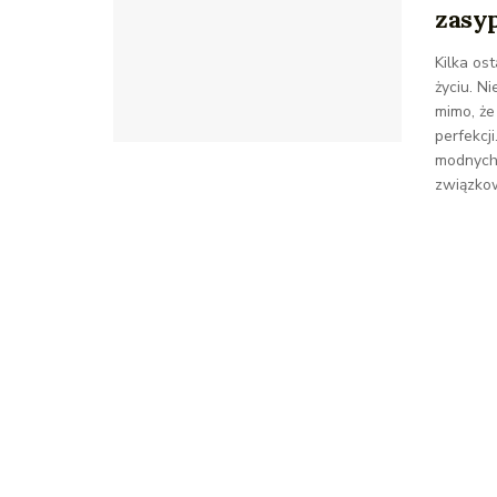
zasy
Kilka os
życiu. N
mimo, że
perfekcj
modnych
związkow