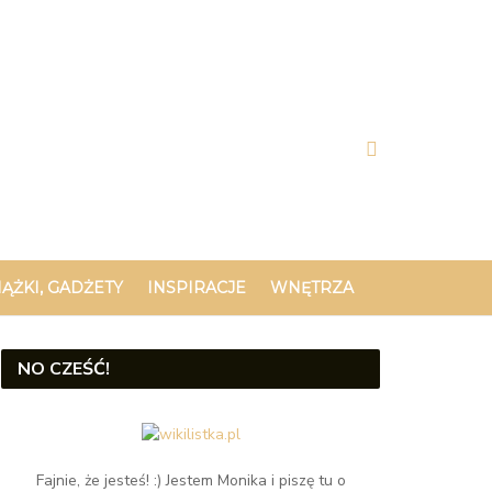
IĄŻKI, GADŻETY
INSPIRACJE
WNĘTRZA
NO CZEŚĆ!
Fajnie, że jesteś! :) Jestem Monika i piszę tu o