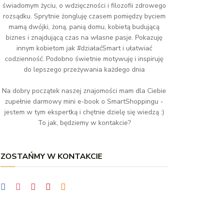
świadomym życiu, o wdzięczności i filozofii zdrowego
rozsądku. Sprytnie żongluję czasem pomiędzy byciem
mamą dwójki, żoną, panią domu, kobietą budującą
biznes i znajdującą czas na własne pasje. Pokazuję
innym kobietom jak #działaćSmart i ułatwiać
codzienność. Podobno świetnie motywuję i inspiruję
do lepszego przeżywania każdego dnia
Na dobry początek naszej znajomości mam dla Ciebie
zupełnie darmowy mini e-book o SmartShoppingu -
jestem w tym ekspertką i chętnie dzielę się wiedzą :)
To jak, będziemy w kontakcie?
ZOSTAŃMY W KONTAKCIE