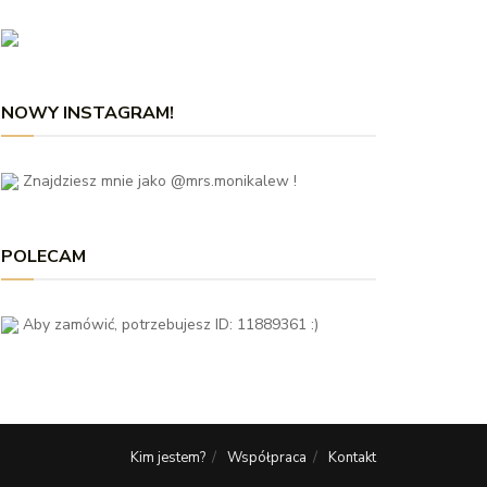
NOWY INSTAGRAM!
Znajdziesz mnie jako @mrs.monikalew !
POLECAM
Aby zamówić, potrzebujesz ID: 11889361 :)
Kim jestem?
Współpraca
Kontakt