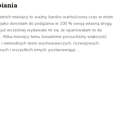
piania
tatnich miesięcy to ważny, bardzo wartościowy czas w moim
iejako dorosłam do podążania w 100 % swoją własną drogą,
 już wcześniej wydawało mi się, że opanowałam to do
i... Kilka miesięcy temu świadomie porzuciliśmy większość
 i niemodnych teorii wychowawczych, rozwojowych,
ych i wszystkich innych, postanawiając ...