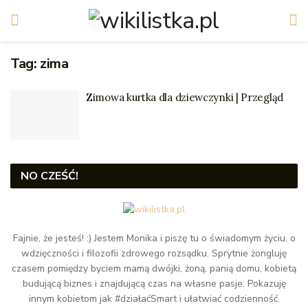
Tag:
zima
Zimowa kurtka dla dziewczynki | Przegląd
NO CZEŚĆ!
Fajnie, że jesteś! :) Jestem Monika i piszę tu o świadomym życiu, o
wdzięczności i filozofii zdrowego rozsądku. Sprytnie żongluję
czasem pomiędzy byciem mamą dwójki, żoną, panią domu, kobietą
budującą biznes i znajdującą czas na własne pasje. Pokazuję
innym kobietom jak #działaćSmart i ułatwiać codzienność.