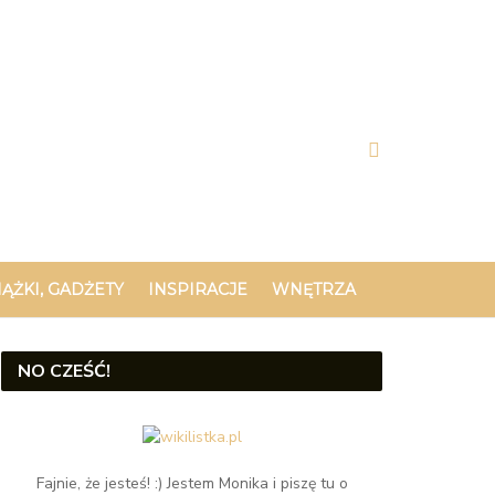
IĄŻKI, GADŻETY
INSPIRACJE
WNĘTRZA
NO CZEŚĆ!
Fajnie, że jesteś! :) Jestem Monika i piszę tu o