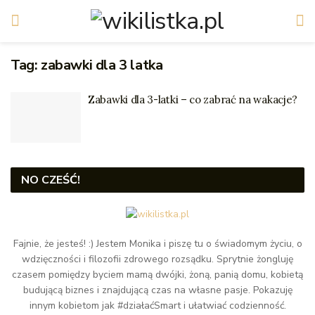
Tag:
zabawki dla 3 latka
Zabawki dla 3-latki – co zabrać na wakacje?
NO CZEŚĆ!
Fajnie, że jesteś! :) Jestem Monika i piszę tu o świadomym życiu, o
wdzięczności i filozofii zdrowego rozsądku. Sprytnie żongluję
czasem pomiędzy byciem mamą dwójki, żoną, panią domu, kobietą
budującą biznes i znajdującą czas na własne pasje. Pokazuję
innym kobietom jak #działaćSmart i ułatwiać codzienność.