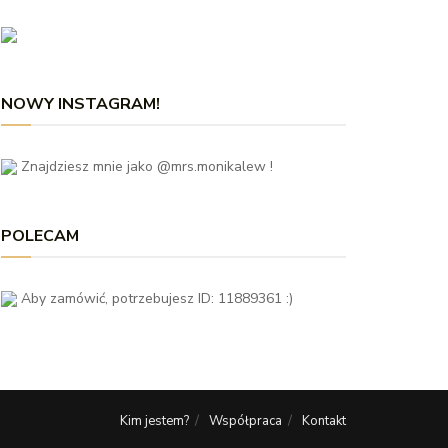
NOWY INSTAGRAM!
Znajdziesz mnie jako @mrs.monikalew !
POLECAM
Aby zamówić, potrzebujesz ID: 11889361 :)
Kim jestem?
Współpraca
Kontakt