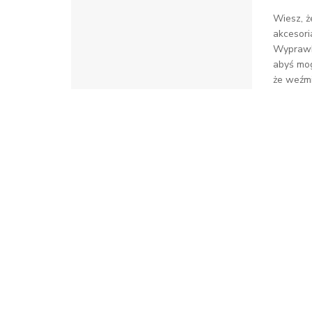
Wiesz, ż
akcesori
Wyprawka
abyś mog
że weźmi