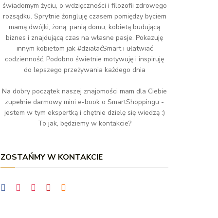
świadomym życiu, o wdzięczności i filozofii zdrowego
rozsądku. Sprytnie żongluję czasem pomiędzy byciem
mamą dwójki, żoną, panią domu, kobietą budującą
biznes i znajdującą czas na własne pasje. Pokazuję
innym kobietom jak #działaćSmart i ułatwiać
codzienność. Podobno świetnie motywuję i inspiruję
do lepszego przeżywania każdego dnia
Na dobry początek naszej znajomości mam dla Ciebie
zupełnie darmowy mini e-book o SmartShoppingu -
jestem w tym ekspertką i chętnie dzielę się wiedzą :)
To jak, będziemy w kontakcie?
ZOSTAŃMY W KONTAKCIE