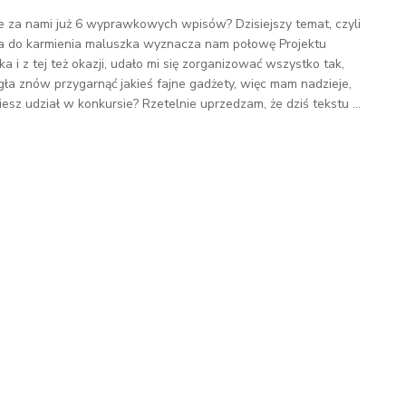
e za nami już 6 wyprawkowych wpisów? Dzisiejszy temat, czyli
a do karmienia maluszka wyznacza nam połowę Projektu
 i z tej też okazji, udało mi się zorganizować wszystko tak,
ła znów przygarnąć jakieś fajne gadżety, więc mam nadzieje,
esz udział w konkursie? Rzetelnie uprzedzam, że dziś tekstu ...