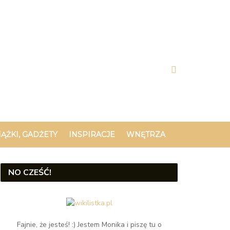
IĄŻKI, GADŻETY
INSPIRACJE
WNĘTRZA
NO CZEŚĆ!
Fajnie, że jesteś! :) Jestem Monika i piszę tu o