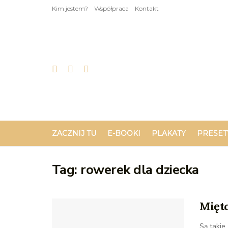
Kim jestem?
Współpraca
Kontakt
ZACZNIJ TU
E-BOOKI
PLAKATY
PRESET
Tag:
rowerek dla dziecka
Mięt
Są takie