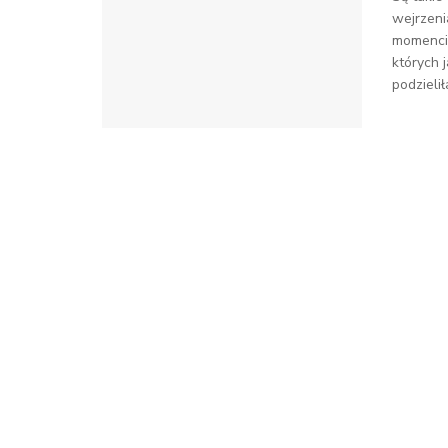
wejrzeni
momencie
których 
podzieli