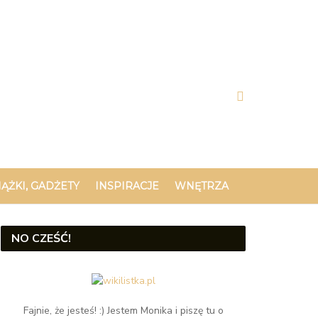
IĄŻKI, GADŻETY
INSPIRACJE
WNĘTRZA
NO CZEŚĆ!
Fajnie, że jesteś! :) Jestem Monika i piszę tu o