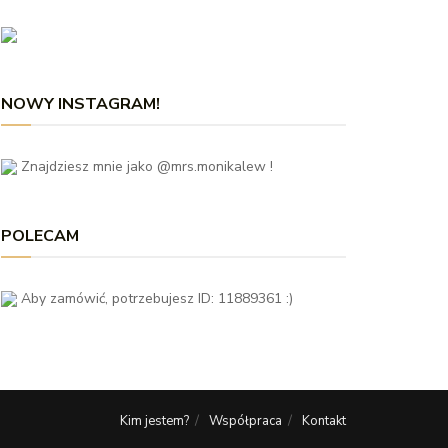
NOWY INSTAGRAM!
Znajdziesz mnie jako @mrs.monikalew !
POLECAM
Aby zamówić, potrzebujesz ID: 11889361 :)
Kim jestem?
Współpraca
Kontakt