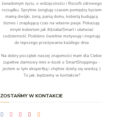
świadomym życiu, o wdzięczności i filozofii zdrowego
rozsądku. Sprytnie żongluję czasem pomiędzy byciem
mamą dwójki, żoną, panią domu, kobietą budującą
biznes i znajdującą czas na własne pasje. Pokazuję
innym kobietom jak #działaćSmart i ułatwiać
codzienność. Podobno świetnie motywuję i inspiruję
do lepszego przeżywania każdego dnia
Na dobry początek naszej znajomości mam dla Ciebie
zupełnie darmowy mini e-book o SmartShoppingu -
jestem w tym ekspertką i chętnie dzielę się wiedzą :)
To jak, będziemy w kontakcie?
ZOSTAŃMY W KONTAKCIE