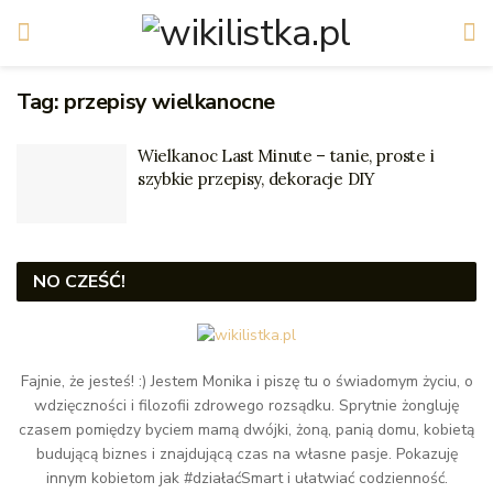
Tag:
przepisy wielkanocne
Wielkanoc Last Minute – tanie, proste i
szybkie przepisy, dekoracje DIY
NO CZEŚĆ!
Fajnie, że jesteś! :) Jestem Monika i piszę tu o świadomym życiu, o
wdzięczności i filozofii zdrowego rozsądku. Sprytnie żongluję
czasem pomiędzy byciem mamą dwójki, żoną, panią domu, kobietą
budującą biznes i znajdującą czas na własne pasje. Pokazuję
innym kobietom jak #działaćSmart i ułatwiać codzienność.