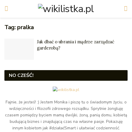
Tag:
pralka
Jak dbać o ubrania i mądrze zarządzać
garderobą?
NO CZEŚĆ!
Fajnie, że jesteś! :) Jestem Monika i piszę tu o świadomym życiu, o
wdzięczności i filozofii zdrowego rozsądku. Sprytnie żongluję
czasem pomiędzy byciem mamą dwójki, żoną, panią domu, kobietą
budującą biznes i znajdującą czas na własne pasje. Pokazuję
innym kobietom jak #działaćSmart i ułatwiać codzienność.